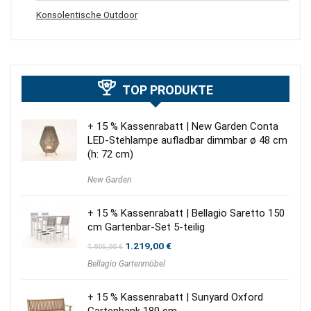
Konsolentische Outdoor
TOP PRODUKTE
+ 15 % Kassenrabatt | New Garden Conta
LED-Stehlampe aufladbar dimmbar ø 48 cm
(h: 72 cm)
New Garden
+ 15 % Kassenrabatt | Bellagio Saretto 150
cm Gartenbar-Set 5-teilig
Ursprünglicher
Aktueller
1.219,00
€
1.905,00
€
Preis
Preis
Bellagio Gartenmöbel
war:
ist:
1.905,00 €
1.219,00 €.
+ 15 % Kassenrabatt | Sunyard Oxford