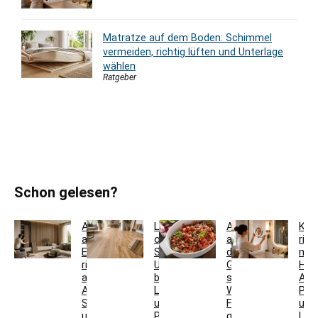
Matratze auf dem Boden: Schimmel
vermeiden, richtig lüften und Unterlage
wählen
Ratgeber
Schon gelesen?
Akustikpaneele
Landhausdiele
Auflaufform
Kos
aus
oder
auf
rich
Eiche
Schiffsboden:
den
mon
richtig
Unterschiede
Grill
Höh
auswählen:
bei
stellen:
Abs
Aufbau,
Laminat
Welche
Pos
Schallwirkung
und
Formen
und
und
Parkett
geeignet
Lich