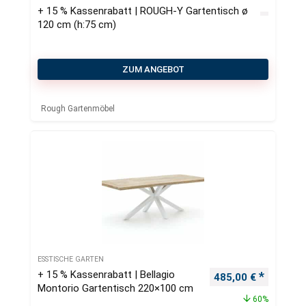
+ 15 % Kassenrabatt | ROUGH-Y Gartentisch ø
120 cm (h:75 cm)
ZUM ANGEBOT
Rough Gartenmöbel
ESSTISCHE GARTEN
+ 15 % Kassenrabatt | Bellagio
Ursprünglicher Pre
Aktueller
485,00
€
Montorio Gartentisch 220×100 cm
60%