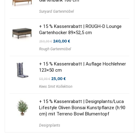
Gartenbank 180 cm
Sunyard Gartenmöbel
+ 15 % Kassenrabatt | ROUGH-D Lounge
Gartenhocker 89×52,5 cm
Ursprünglicher
Aktueller
240,00
€
250,00
€
Preis
Preis
Rough Gartenmöbel
war:
ist:
250,00 €
240,00 €.
+ 15 % Kassenrabatt | Auflage Hochlehner
123×50 cm
Ursprünglicher
Aktueller
25,00
€
50,00
€
Preis
Preis
Kees Smit Kollektion
war:
ist:
50,00 €
25,00 €.
+ 15 % Kassenrabatt | Designplants/Luca
Lifestyle Oliven Bonsai Kunstpflanze (h:90
cm) mit Terreno Bowl Blumentopf
Designplants