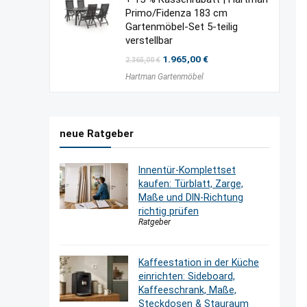
Primo/Fidenza 183 cm
Gartenmöbel-Set 5-teilig
verstellbar
Ursprünglicher
Aktueller
1.965,00
€
2.365,00
€
Preis
Preis
Hartman Gartenmöbel
war:
ist:
2.365,00 €
1.965,00 €.
neue Ratgeber
Innentür-Komplettset
kaufen: Türblatt, Zarge,
Maße und DIN-Richtung
richtig prüfen
Ratgeber
Kaffeestation in der Küche
einrichten: Sideboard,
Kaffeeschrank, Maße,
Steckdosen & Stauraum