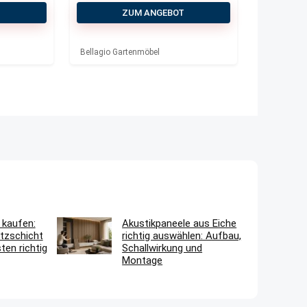
Gartentisch
T
ZUM ANGEBOT
260×100 cm
Bellagio Gartenmöbel
 kaufen:
Akustikpaneele aus Eiche
tzschicht
richtig auswählen: Aufbau,
en richtig
Schallwirkung und
Montage