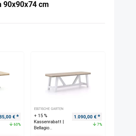
ch 90x90x74 cm
ESSTISCHE GARTEN
+ 15 %
rsprünglicher Preis war: 1.210,00 €
Aktueller Preis ist: 485,00 €.
Ursprünglicher Preis war: 1.
Aktueller Preis i
85,00
€
1.090,00
€
Kassenrabatt |
60%
7%
Bellagio
Bresimo