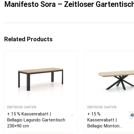
Manifesto Sora – Zeitloser Gartentis
Related Products
ESSTISCHE GARTEN
ESSTISCHE GARTEN
+ 15 % Kassenrabatt |
+ 15 %
U
4
Bellagio Lagundo Gartentisch
Kassenrabatt |
230×90 cm
Bellagio Montorio
Gartentisch