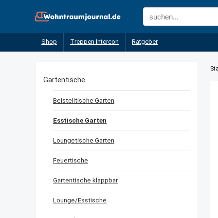
Shop
Treppen Intercon
Ratgeber
Sta
Gartentische
Beistelltische Garten
Esstische Garten
Loungetische Garten
Feuertische
Gartentische klappbar
Lounge/Esstische