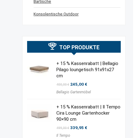
Bartische
Konsolentische Outdoor
TOP PRODUKTE
+ 15 % Kassenrabatt | Bellagio
Pilago loungetisch 91x91x27
cm
Ursprünglicher
Aktueller
245,00
€
400,00
€
Preis
Preis
Bellagio Gartenmöbel
war:
ist:
400,00 €
245,00 €.
+ 15 % Kassenrabatt | Il Tempo
Cira Lounge Gartenhocker
90×90 cm
Ursprünglicher
Aktueller
339,95
€
499,00
€
Preis
Preis
Il Tempo
war:
ist: