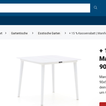
rt
Gartentische
Esstische Garten
+ 15 % Kassenrabatt | Manif
+ 
Ma
9
Man
90x9
dein
um G