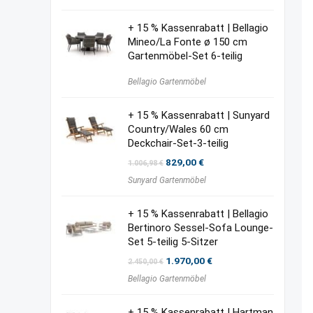
499,00 €
339,95 €.
+ 15 % Kassenrabatt | Bellagio
Mineo/La Fonte ø 150 cm
Gartenmöbel-Set 6-teilig
Bellagio Gartenmöbel
+ 15 % Kassenrabatt | Sunyard
Country/Wales 60 cm
Deckchair-Set-3-teilig
Ursprünglicher
Aktueller
829,00
€
1.006,98
€
Preis
Preis
Sunyard Gartenmöbel
war:
ist:
1.006,98 €
829,00 €.
+ 15 % Kassenrabatt | Bellagio
Bertinoro Sessel-Sofa Lounge-
Set 5-teilig 5-Sitzer
Ursprünglicher
Aktueller
1.970,00
€
2.450,00
€
Preis
Preis
Bellagio Gartenmöbel
war:
ist:
2.450,00 €
1.970,00 €.
+ 15 % Kassenrabatt | Hartman