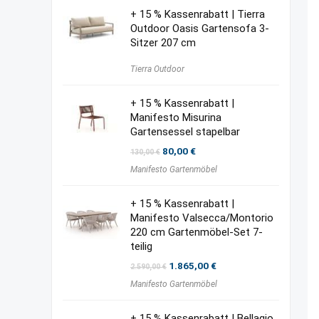
+ 15 % Kassenrabatt | Tierra
Outdoor Oasis Gartensofa 3-
Sitzer 207 cm
Tierra Outdoor
+ 15 % Kassenrabatt |
Manifesto Misurina
Gartensessel stapelbar
Ursprünglicher
Aktueller
80,00
€
130,00
€
Preis
Preis
Manifesto Gartenmöbel
war:
ist:
130,00 €
80,00 €.
+ 15 % Kassenrabatt |
Manifesto Valsecca/Montorio
220 cm Gartenmöbel-Set 7-
teilig
Ursprünglicher
Aktueller
1.865,00
€
2.590,00
€
Preis
Preis
Manifesto Gartenmöbel
war:
ist:
2.590,00 €
1.865,00 €.
+ 15 % Kassenrabatt | Bellagio