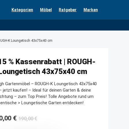
Kategorien
Möbel
Ratgeber
Marken
ROUGH-K Loungetisch 43x75x40 cm
15 % Kassenrabatt | ROUGH-
Loungetisch 43x75x40 cm
gh Gartenmöbel – ROUGH-K Loungetisch 43x75x40
 jetzt kaufen! – Ideal für deinen Garten & deine
ichtung – zum Top Preis! Tolle Angebote rund um
entische > Loungetische Garten entdecken!
Ursprünglicher
Aktueller
0,00
€
190,00
€
Preis
Preis