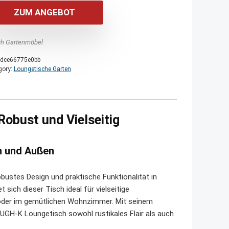
war:
ist:
ZUM ANGEBOT
190,00 €
160,00 €.
h Gartenmöbel
dce66775e0bb
gory:
Loungetische Garten
bust und Vielseitig
en und Außen
stes Design und praktische Funktionalität in
sich dieser Tisch ideal für vielseitige
e oder im gemütlichen Wohnzimmer. Mit seinem
OUGH-K Loungetisch sowohl rustikales Flair als auch