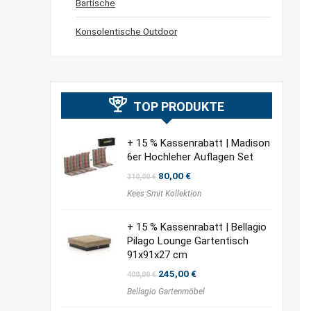
Bartische
Konsolentische Outdoor
TOP PRODUKTE
+ 15 % Kassenrabatt | Madison
6er Hochleher Auflagen Set
Ursprünglicher
Aktueller
80,00
€
310,00
€
Preis
Preis
Kees Smit Kollektion
war:
ist:
310,00 €
80,00 €.
+ 15 % Kassenrabatt | Bellagio
Pilago Lounge Gartentisch
91x91x27 cm
Ursprünglicher
Aktueller
245,00
€
400,00
€
Preis
Preis
Bellagio Gartenmöbel
war:
ist:
400,00 €
245,00 €.