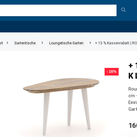
rt
Gartentische
Loungetische Garten
+ 15 % Kassenrabatt | 
+ 
- 16%
K 
Rou
cm –
Einr
Gart
16