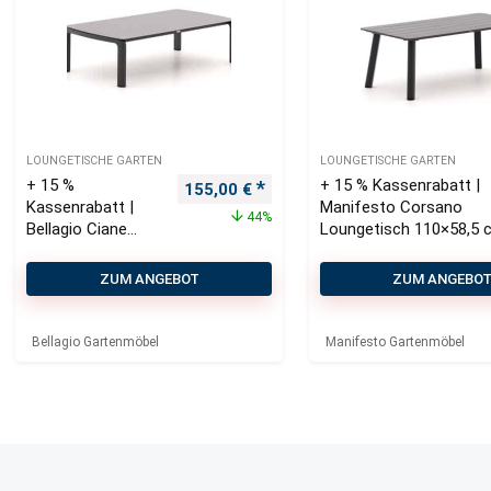
LOUNGETISCHE GARTEN
LOUNGETISCHE GARTEN
+ 15 %
+ 15 % Kassenrabatt |
Ursprünglicher Preis war: 275,00 €
Aktueller Preis ist: 155,00 €.
155,00
€
Kassenrabatt |
Manifesto Corsano
44%
Bellagio Ciane
Loungetisch 110×58,5 
Loungetisch
120x65x34 cm
ZUM ANGEBOT
ZUM ANGEBO
Bellagio Gartenmöbel
Manifesto Gartenmöbel