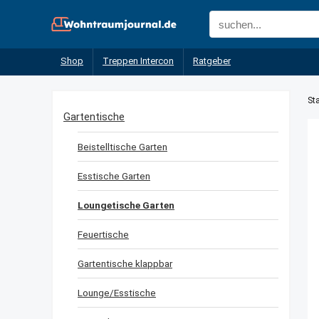
Shop
Treppen Intercon
Ratgeber
Sta
Gartentische
Beistelltische Garten
Esstische Garten
Loungetische Garten
Feuertische
Gartentische klappbar
Lounge/Esstische