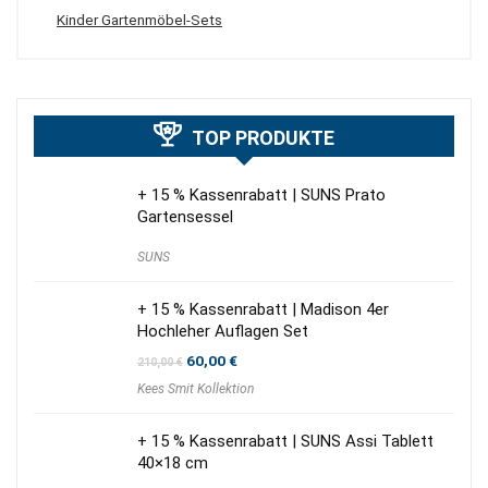
Kinder Gartenmöbel-Sets
TOP PRODUKTE
+ 15 % Kassenrabatt | SUNS Prato
Gartensessel
SUNS
+ 15 % Kassenrabatt | Madison 4er
Hochleher Auflagen Set
Ursprünglicher
Aktueller
60,00
€
210,00
€
Preis
Preis
Kees Smit Kollektion
war:
ist:
210,00 €
60,00 €.
+ 15 % Kassenrabatt | SUNS Assi Tablett
40×18 cm