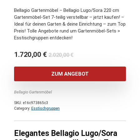
Bellagio Gartenmöbel – Bellagio Lugo/Sora 220 cm
Gartenmöbel-Set 7-teilig verstellbar – jetzt kaufen! –
Ideal für deinen Garten & deine Einrichtung – zum Top
Preis! Tolle Angebote rund um Gartenmöbel-Sets >
Esstischgruppen entdecken!
Ursprünglicher
Aktueller
1.720,00
€
2.020,00
€
Preis
Preis
war:
ist:
ZUM ANGEBOT
2.020,00 €
1.720,00 €.
Bellagio Gartenmöbel
SKU:
e16c973865c3
Category:
Esstischgruppen
Elegantes Bellagio Lugo/Sora