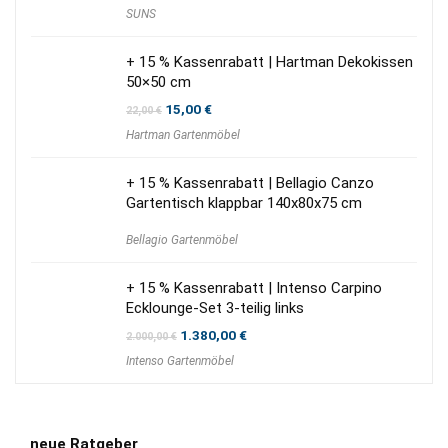
SUNS
+ 15 % Kassenrabatt | Hartman Dekokissen
50×50 cm
Ursprünglicher
Aktueller
15,00
€
22,00
€
Preis
Preis
Hartman Gartenmöbel
war:
ist:
22,00 €
15,00 €.
+ 15 % Kassenrabatt | Bellagio Canzo
Gartentisch klappbar 140x80x75 cm
Bellagio Gartenmöbel
+ 15 % Kassenrabatt | Intenso Carpino
Ecklounge-Set 3-teilig links
Ursprünglicher
Aktueller
1.380,00
€
2.000,00
€
Preis
Preis
Intenso Gartenmöbel
war:
ist:
2.000,00 €
1.380,00 €.
neue Ratgeber