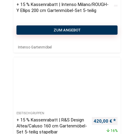
+ 15 % Kassenrabatt | Intenso Milano/ROUGH-
Y Ellips 200 cm Gartenmӧbel-Set 5-teilig
ZUM ANGEBOT
Intenso Gartenmöbel
ESSTISCHGRUPPEN
+ 15 % Kassenrabatt | R&S Design
Ursprünglicher Pre
Aktueller
420,00
€
Altea/Caluso 160 cm Gartenmöbel-
16%
Set 5-teilig stapelbar