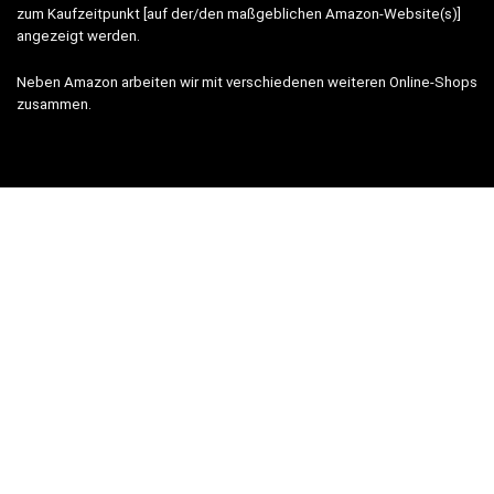
zum Kaufzeitpunkt [auf der/den maßgeblichen Amazon-Website(s)]
angezeigt werden.
Neben Amazon arbeiten wir mit verschiedenen weiteren Online-Shops
zusammen.
Unsere Webseite finanziert sich durch platzierte Werbeanzeigen und
sogenannten Affiliate Links (Produktlinks). Diese sind mit einem *
oder einem Hinweis auf Amazon verlinkt.
Durch das Anklicken der Produktlinks bzw. Werbeanzeigen verdienen
wir einen kleinen Betrag, der uns hilft, diese Seite weiter zu
verbessern. Der Preis der Produkte bleibt dabei für Sie gleich!
WICHTIG:
Der angezeigte Preis entspricht dem letzten Update –
verbindlich ist nur der tatsächliche Preis im jeweiligen aktuellen
Online-Shop beim Kauf.