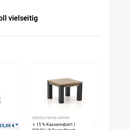
l vielseitig
BEISTELLTISCHE GARTEN
+ 15 % Kassenrabatt |
Ursprünglicher Preis war: 30,00 €
Aktueller Preis ist: 25,00 €.
25,00
€