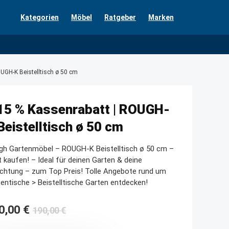
Kategorien
Möbel
Ratgeber
Marken
UGH-K Beistelltisch ø 50 cm
15 % Kassenrabatt | ROUGH-
Beistelltisch ø 50 cm
gh Gartenmöbel – ROUGH-K Beistelltisch ø 50 cm –
t kaufen! – Ideal für deinen Garten & deine
ichtung – zum Top Preis! Tolle Angebote rund um
entische > Beistelltische Garten entdecken!
Ursprünglicher
Aktueller
0,00
€
190,00
€
Preis
Preis