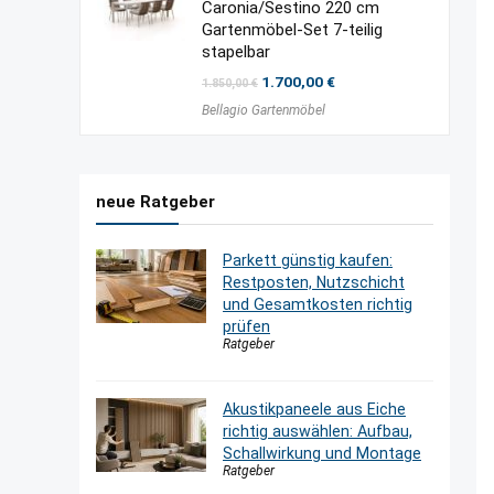
Caronia/Sestino 220 cm
Gartenmöbel-Set 7-teilig
stapelbar
Ursprünglicher
Aktueller
1.700,00
€
1.850,00
€
Preis
Preis
Bellagio Gartenmöbel
war:
ist:
1.850,00 €
1.700,00 €.
neue Ratgeber
Parkett günstig kaufen:
Restposten, Nutzschicht
und Gesamtkosten richtig
prüfen
Ratgeber
Akustikpaneele aus Eiche
richtig auswählen: Aufbau,
Schallwirkung und Montage
Ratgeber