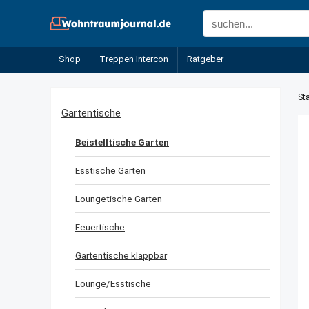
Shop
Treppen Intercon
Ratgeber
Sta
Gartentische
Beistelltische Garten
Esstische Garten
Loungetische Garten
Feuertische
Gartentische klappbar
Lounge/Esstische