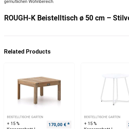
gemütlichen Wohnbereich.
ROUGH-K Beistelltisch ø 50 cm – Stilvol
Related Products
BEISTELLTISCHE GARTEN
BEISTELLTISCHE GARTEN
+ 15 %
+ 15 %
Ursprünglicher Preis war: 190,00 €
Aktueller Preis ist: 170,00 €.
170,00
€