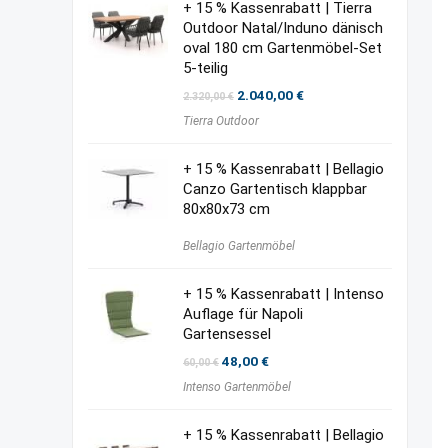
+ 15 % Kassenrabatt | Tierra
Outdoor Natal/Induno dänisch
oval 180 cm Gartenmöbel-Set
5-teilig
Ursprünglicher
Aktueller
2.040,00
€
2.320,00
€
Preis
Preis
Tierra Outdoor
war:
ist:
2.320,00 €
2.040,00 €.
+ 15 % Kassenrabatt | Bellagio
Canzo Gartentisch klappbar
80x80x73 cm
Bellagio Gartenmöbel
+ 15 % Kassenrabatt | Intenso
Auflage für Napoli
Gartensessel
Ursprünglicher
Aktueller
48,00
€
60,00
€
Preis
Preis
Intenso Gartenmöbel
war:
ist:
60,00 €
48,00 €.
+ 15 % Kassenrabatt | Bellagio