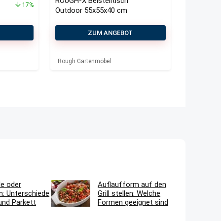
ROUGH-X Beistelltisch
17%
Outdoor 55x55x40 cm
T
ZUM ANGEBOT
Rough Gartenmöbel
le oder
Auflaufform auf den
n: Unterschiede
Grill stellen: Welche
und Parkett
Formen geeignet sind