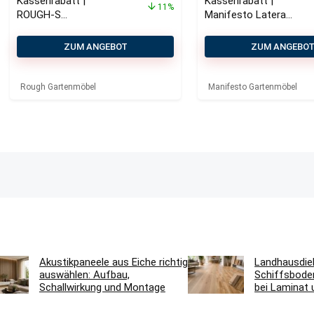
Kassenrabatt |
Kassenrabatt |
11%
ROUGH-S
Manifesto Latera
Beistelltisch
Beistelltisch
Outdoor 60x60x38
Outdoor ø 45 cm
ZUM ANGEBOT
ZUM ANGEBO
cm
(h: 45 cm)
Rough Gartenmöbel
Manifesto Gartenmöbel
Akustikpaneele aus Eiche richtig
Landhausdie
auswählen: Aufbau,
Schiffsbode
Schallwirkung und Montage
bei Laminat 