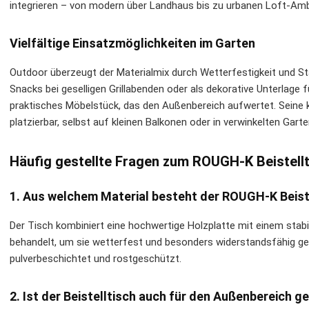
integrieren – von modern über Landhaus bis zu urbanen Loft-Amb
Vielfältige Einsatzmöglichkeiten im Garten
Outdoor überzeugt der Materialmix durch Wetterfestigkeit und Stab
Snacks bei geselligen Grillabenden oder als dekorative Unterlage 
praktisches Möbelstück, das den Außenbereich aufwertet. Seine
platzierbar, selbst auf kleinen Balkonen oder in verwinkelten Gart
Häufig gestellte Fragen zum ROUGH-K Beistell
1. Aus welchem Material besteht der ROUGH-K Beist
Der Tisch kombiniert eine hochwertige Holzplatte mit einem stabile
behandelt, um sie wetterfest und besonders widerstandsfähig geg
pulverbeschichtet und rostgeschützt.
2. Ist der Beistelltisch auch für den Außenbereich g