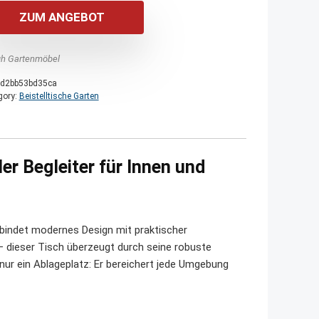
war:
ist:
ZUM ANGEBOT
190,00 €
170,00 €.
h Gartenmöbel
d2bb53bd35ca
gory:
Beistelltische Garten
er Begleiter für Innen und
bindet modernes Design mit praktischer
– dieser Tisch überzeugt durch seine robuste
 nur ein Ablageplatz: Er bereichert jede Umgebung