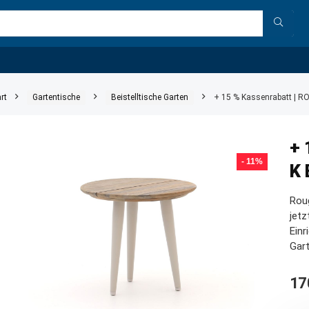
rt
Gartentische
Beistelltische Garten
+ 15 % Kassenrabatt | RO
+ 
- 11%
K 
Rou
jetz
Einr
Gart
17