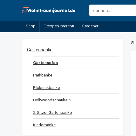
Shop
Treppen Intercon
Ratgeber
Sta
Gartenbänke
Gartensofas
Parkbänke
Picknickbänke
Hollywoodschaukeln
2-Sitzer Gartenbänke
Kinderbänke