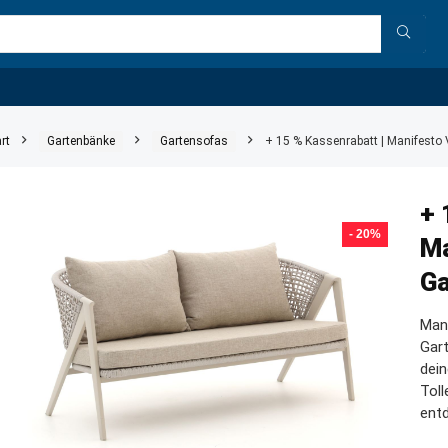
rt
Gartenbänke
Gartensofas
+ 15 % Kassenrabatt | Manifesto 
+ 
- 20%
Ma
Ga
Man
Gart
dein
Tol
ent