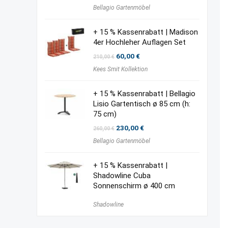
Preis
Preis
Bellagio Gartenmöbel
war:
ist:
300,00 €
210,00 €.
+ 15 % Kassenrabatt | Madison
4er Hochleher Auflagen Set
Ursprünglicher
Aktueller
60,00
€
210,00
€
Preis
Preis
Kees Smit Kollektion
war:
ist:
210,00 €
60,00 €.
+ 15 % Kassenrabatt | Bellagio
Lisio Gartentisch ø 85 cm (h:
75 cm)
Ursprünglicher
Aktueller
230,00
€
260,00
€
Preis
Preis
Bellagio Gartenmöbel
war:
ist:
260,00 €
230,00 €.
+ 15 % Kassenrabatt |
Shadowline Cuba
Sonnenschirm ø 400 cm
Shadowline