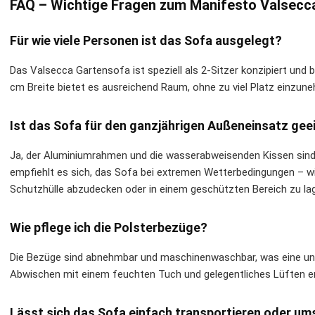
FAQ – Wichtige Fragen zum Manifesto Valsecc
Für wie viele Personen ist das Sofa ausgelegt?
Das Valsecca Gartensofa ist speziell als 2-Sitzer konzipiert und 
cm Breite bietet es ausreichend Raum, ohne zu viel Platz einzun
Ist das Sofa für den ganzjährigen Außeneinsatz gee
Ja, der Aluminiumrahmen und die wasserabweisenden Kissen sind f
empfiehlt es sich, das Sofa bei extremen Wetterbedingungen – w
Schutzhülle abzudecken oder in einem geschützten Bereich zu lag
Wie pflege ich die Polsterbezüge?
Die Bezüge sind abnehmbar und maschinenwaschbar, was eine unk
Abwischen mit einem feuchten Tuch und gelegentliches Lüften erh
Lässt sich das Sofa einfach transportieren oder um