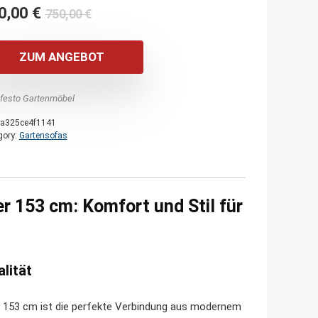
Ursprünglicher
Aktueller
0,00
€
750,00
€
Preis
Preis
war:
ist:
ZUM ANGEBOT
750,00 €
600,00 €.
festo Gartenmöbel
a325ce4f1141
gory:
Gartensofas
r 153 cm: Komfort und Stil für
alität
n 153 cm ist die perfekte Verbindung aus modernem