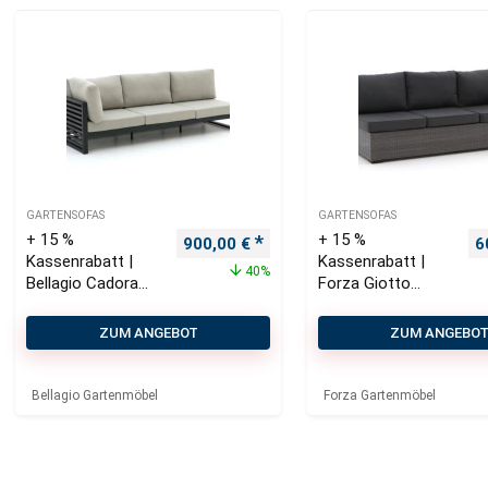
GARTENSOFAS
GARTENSOFAS
+ 15 %
+ 15 %
Ursprünglicher Preis war: 1.500,00 €
Aktueller Preis ist: 900,00 €.
U
900,00
€
6
Kassenrabatt |
Kassenrabatt |
40%
Bellagio Cadora
Forza Giotto
Gartensofa 3-
Lounge Element
Sitzer rechter
linker Arm 216 cm
ZUM ANGEBOT
ZUM ANGEBO
Arm 246 cm
Bellagio Gartenmöbel
Forza Gartenmöbel