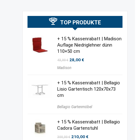
TOP PRODUKTE
+ 15 % Kassenrabatt | Madison
Auflage Niedriglehner dünn
110×50 cm
Ursprünglicher
Aktueller
28,00
€
43,00
€
Preis
Preis
Madison
war:
ist:
43,00 €
28,00 €.
+ 15 % Kassenrabatt | Bellagio
Lisio Gartentisch 120x70x73
cm
Bellagio Gartenmöbel
+ 15 % Kassenrabatt | Bellagio
Cadora Gartenstuhl
Ursprünglicher
Aktueller
210,00
€
300,00
€