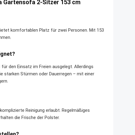
a Gartensofa 2-Sitzer 153 cm
bietet komfortablen Platz für zwei Personen. Mit 153
ehmen.
ignet?
ür den Einsatz im Freien ausgelegt. Allerdings
ie starken Stürmen oder Dauerregen – mit einer
ern.
omplizierte Reinigung erlaubt. Regelmäßiges
alten die Frische der Polster.
stellen?