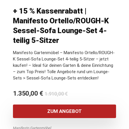
+ 15 % Kassenrabatt |
Manifesto Ortello/ROUGH-K
Sessel-Sofa Lounge-Set 4-
teilig 5-Sitzer
Manifesto Gartenmöbel – Manifesto Ortello/ROUGH-
K Sessel-Sofa Lounge-Set 4-teilig 5-Sitzer – jetzt
kaufen! – Ideal für deinen Garten & deine Einrichtung
– zum Top Preis! Tolle Angebote rund um Lounge-
Sets > Sessel-Sofa Lounge-Sets entdecken!
Ursprünglicher
Aktueller
1.350,00
€
1.910,00
€
Preis
Preis
war:
ist:
ZUM ANGEBOT
1.910,00 €
1.350,00 €.
Manifesto Gartenmöbel