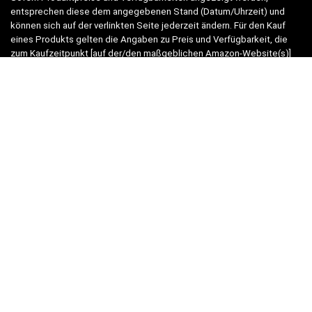
entsprechen diese dem angegebenen Stand (Datum/Uhrzeit) und
können sich auf der verlinkten Seite jederzeit ändern. Für den Kauf
eines Produkts gelten die Angaben zu Preis und Verfügbarkeit, die
zum Kaufzeitpunkt [auf der/den maßgeblichen Amazon-Website(s)]
angezeigt werden.
Neben Amazon arbeiten wir mit verschiedenen weiteren Online-Shops
zusammen.
Unsere Webseite finanziert sich durch platzierte Werbeanzeigen und
sogenannten Affiliate Links (Produktlinks). Diese sind mit einem *
oder einem Hinweis auf Amazon verlinkt.
Durch das Anklicken der Produktlinks bzw. Werbeanzeigen verdienen
wir einen kleinen Betrag, der uns hilft, diese Seite weiter zu
verbessern. Der Preis der Produkte bleibt dabei für Sie gleich!
WICHTIG:
Der angezeigte Preis entspricht dem letzten Update –