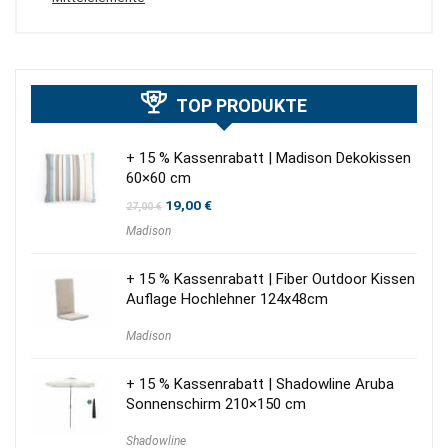
TOP PRODUKTE
+ 15 % Kassenrabatt | Madison Dekokissen
60×60 cm
Ursprünglicher
Aktueller
19,00
€
27,00
€
Preis
Preis
Madison
war:
ist:
27,00 €
19,00 €.
+ 15 % Kassenrabatt | Fiber Outdoor Kissen
Auflage Hochlehner 124x48cm
Madison
+ 15 % Kassenrabatt | Shadowline Aruba
Sonnenschirm 210×150 cm
Shadowline