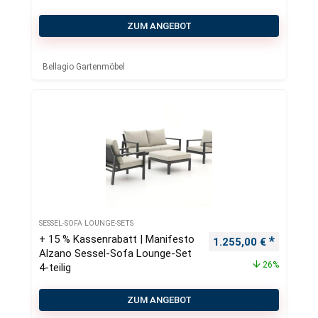
ZUM ANGEBOT
Bellagio Gartenmöbel
SESSEL-SOFA LOUNGE-SETS
+ 15 % Kassenrabatt | Manifesto
Ursprünglicher Preis
Aktueller
1.255,00
€
Alzano Sessel-Sofa Lounge-Set
26%
4-teilig
ZUM ANGEBOT