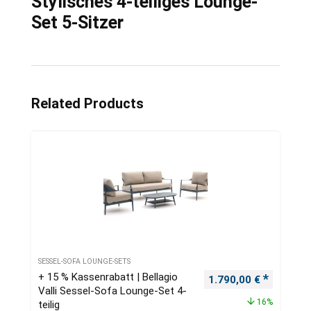
Stylisches 4-teiliges Lounge-
Set 5-Sitzer
Related Products
SESSEL-SOFA LOUNGE-SETS
+ 15 % Kassenrabatt | Bellagio
Ursprünglicher Preis
Aktueller
1.790,00
€
Valli Sessel-Sofa Lounge-Set 4-
16%
teilig