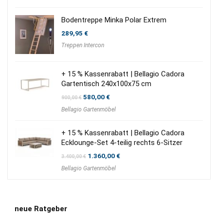
Bodentreppe Minka Polar Extrem
289,95
€
Treppen Intercon
+ 15 % Kassenrabatt | Bellagio Cadora
Gartentisch 240x100x75 cm
Ursprünglicher
Aktueller
580,00
€
900,00
€
Preis
Preis
Bellagio Gartenmöbel
war:
ist:
900,00 €
580,00 €.
+ 15 % Kassenrabatt | Bellagio Cadora
Ecklounge-Set 4-teilig rechts 6-Sitzer
Ursprünglicher
Aktueller
1.360,00
€
3.400,00
€
Preis
Preis
Bellagio Gartenmöbel
war:
ist:
3.400,00 €
1.360,00 €.
neue Ratgeber