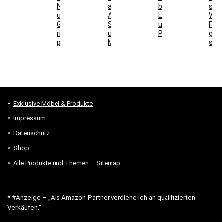
Nutzschicht
auswählen:
bei
stel
und
Aufbau,
Laminat
Wel
Gesamtkosten
Schallwirkung
und
For
richtig
und
Parkett
gee
prüfen
Montage
sind
Exklusive Möbel & Produkte
Impressum
Datenschutz
Shop
Alle Produkte und Themen – Sitemap
* #Anzeige – „Als Amazon-Partner verdiene ich an qualifizierten
Verkäufen.“