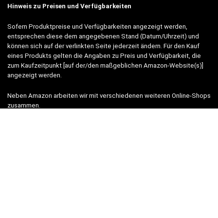
Hinweis zu Preisen und Verfügbarkeiten
Sofern Produktpreise und Verfügbarkeiten angezeigt werden,
entsprechen diese dem angegebenen Stand (Datum/Uhrzeit) und
können sich auf der verlinkten Seite jederzeit ändern. Für den Kauf
eines Produkts gelten die Angaben zu Preis und Verfügbarkeit, die
zum Kaufzeitpunkt [auf der/den maßgeblichen Amazon-Website(s)]
angezeigt werden.
Neben Amazon arbeiten wir mit verschiedenen weiteren Online-Shops
zusammen.
Unsere Webseite finanziert sich durch platzierte Werbeanzeigen und
sogenannten Affiliate Links (Produktlinks). Diese sind mit einem *
oder einem Hinweis auf Amazon verlinkt.
Durch das Anklicken der Produktlinks bzw. Werbeanzeigen verdienen
wir einen kleinen Betrag, der uns hilft, diese Seite weiter zu
verbessern. Der Preis der Produkte bleibt dabei für Sie gleich!