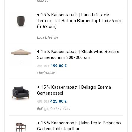
Madison
war:
ist:
60,00 €
30,00 €.
+ 15 % Kassenrabatt | Luca Lifestyle
Terreno Tall Balloon Blumentopf L ø 55 cm
(h: 68 cm)
Luca Lifestyle
+ 15 % Kassenrabatt | Shadowline Bonaire
Sonnenschirm 300×300 cm
Ursprünglicher
Aktueller
199,00
€
249,00
€
Preis
Preis
Shadowline
war:
ist:
249,00 €
199,00 €.
+ 15 % Kassenrabatt | Bellagio Esenta
Gartensessel
Ursprünglicher
Aktueller
425,00
€
680,00
€
Preis
Preis
Bellagio Gartenmöbel
war:
ist:
680,00 €
425,00 €.
+ 15 % Kassenrabatt | Manifesto Belpasso
Gartenstuhl stapelbar