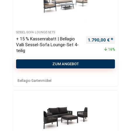
SESSEL-SOFA LOUNGE-SETS
+ 15 % Kassenrabatt | Bellagio
Ursprünglicher Preis
Aktueller
1.790,00
€
Valli Sessel-Sofa Lounge-Set 4-
16%
teilig
ZUM ANGEBOT
Bellagio Gartenmöbel