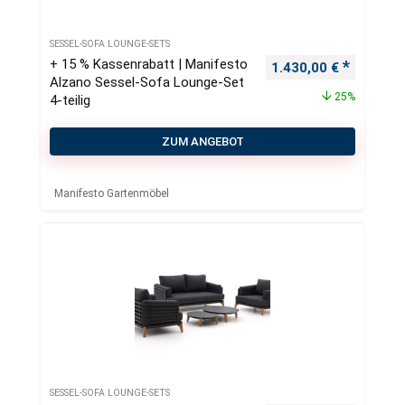
SESSEL-SOFA LOUNGE-SETS
+ 15 % Kassenrabatt | Manifesto
Ursprünglicher Preis
Aktueller
1.430,00
€
Alzano Sessel-Sofa Lounge-Set
25%
4-teilig
ZUM ANGEBOT
Manifesto Gartenmöbel
SESSEL-SOFA LOUNGE-SETS