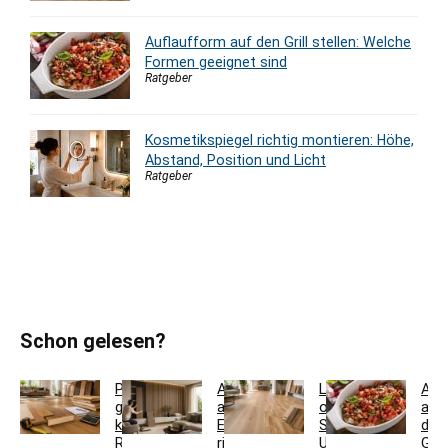
Auflaufform auf den Grill stellen: Welche
Formen geeignet sind
Ratgeber
Kosmetikspiegel richtig montieren: Höhe,
Abstand, Position und Licht
Ratgeber
Schon gelesen?
Parkett
Akustikpaneele
Landhausdiele
Auf
günstig
aus
oder
auf
kaufen:
Eiche
Schiffsboden:
den
Restposten,
richtig
Unterschiede
Grill