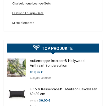
Chaiselongue Lounge-Sets
Esstisch Lounge-Sets
Mittelelemente
TOP PRODUKTE
Außentreppe Intercon® Hollywood |
Anthrazit Sonderedition
839,95
€
Treppen Intercon
+ 15 % Kassenrabatt | Madison Dekokissen
60×30 cm
Ursprünglicher
Aktueller
30,00
€
60,00
€
Preis
Preis