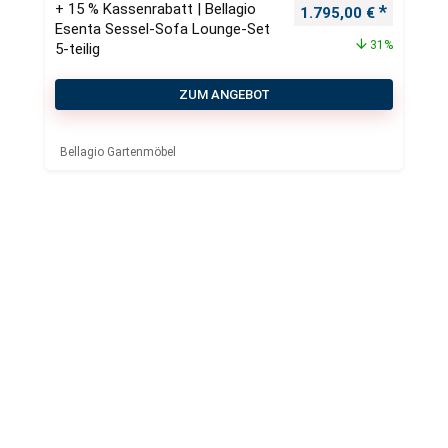
+ 15 % Kassenrabatt | Bellagio
Ursprünglicher Preis
Aktueller
1.795,00
€
Esenta Sessel-Sofa Lounge-Set
31%
5-teilig
ZUM ANGEBOT
Bellagio Gartenmöbel