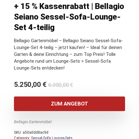
+ 15 % Kassenrabatt | Bellagio
Seiano Sessel-Sofa-Lounge-
Set 4-teilig
Bellagio Gartenmöbel – Bellagio Seiano Sessel-Sofa-
Lounge-Set 4-teilig – jetzt kaufen! – Ideal für deinen
Garten & deine Einrichtung – zum Top Preis! Tolle
Angebote rund um Lounge-Sets > Sessel-Sofa
Lounge-Sets entdecken!
Ursprünglicher
Aktueller
5.250,00
€
6.000,00
€
Preis
Preis
war:
ist:
ZUM ANGEBOT
6.000,00 €
5.250,00 €.
Bellagio Gartenmöbel
SKU:
a50a0dd8ac9d
Category:
Sessel-Sofa Lounge-Sets