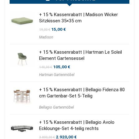
+ 15 % Kassenrabatt | Madison Wicker
Sitzkissen 35×35 cm
Ursprünglicher
Aktueller
15,00
€
19,00
€
Preis
Preis
Madison
war:
ist:
19,00 €
15,00 €.
+ 15 % Kassenrabatt | Hartman Le Soleil
Element Gartensessel
Ursprünglicher
Aktueller
105,00
€
140,00
€
Preis
Preis
Hartman Gartenmöbel
war:
ist:
140,00 €
105,00 €.
+ 15 % Kassenrabatt | Bellagio Fidenza 80
cm Gartenbar-Set 5-Teilig
Bellagio Gartenmöbel
+ 15 % Kassenrabatt | Bellagio Avolo
Ecklounge-Set 4-teilig rechts
Ursprünglicher
Aktueller
2.920,00
€
3.800,00
€