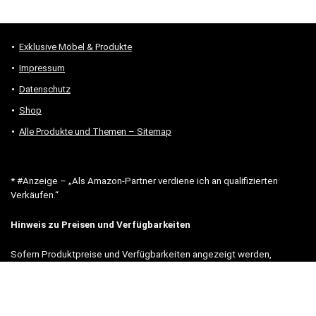
Exklusive Möbel & Produkte
Impressum
Datenschutz
Shop
Alle Produkte und Themen – Sitemap
* #Anzeige – „Als Amazon-Partner verdiene ich an qualifizierten
Verkäufen.“
Hinweis zu Preisen und Verfügbarkeiten
Sofern Produktpreise und Verfügbarkeiten angezeigt werden,
entsprechen diese dem angegebenen Stand (Datum/Uhrzeit) und
können sich auf der verlinkten Seite jederzeit ändern. Für den Kauf
eines Produkts gelten die Angaben zu Preis und Verfügbarkeit, die
zum Kaufzeitpunkt [auf der/den maßgeblichen Amazon-Website(s)]