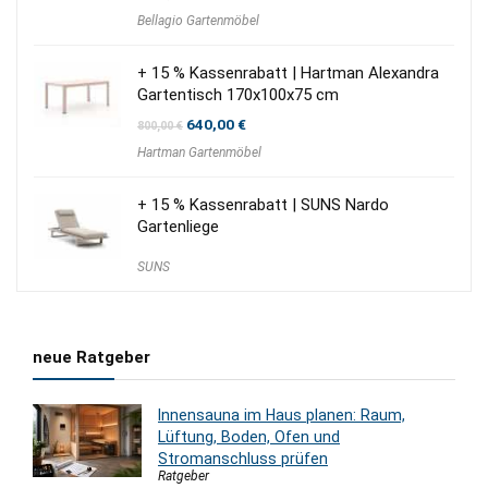
Preis
Preis
Bellagio Gartenmöbel
war:
ist:
3.800,00 €
2.920,00 €.
+ 15 % Kassenrabatt | Hartman Alexandra
Gartentisch 170x100x75 cm
Ursprünglicher
Aktueller
640,00
€
800,00
€
Preis
Preis
Hartman Gartenmöbel
war:
ist:
800,00 €
640,00 €.
+ 15 % Kassenrabatt | SUNS Nardo
Gartenliege
SUNS
neue Ratgeber
Innensauna im Haus planen: Raum,
Lüftung, Boden, Ofen und
Stromanschluss prüfen
Ratgeber