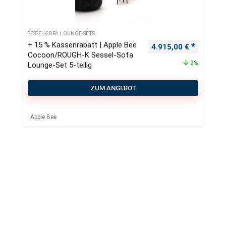
SESSEL-SOFA LOUNGE-SETS
+ 15 % Kassenrabatt | Apple Bee
Ursprünglicher Preis
Aktueller
4.915,00
€
Cocoon/ROUGH-K Sessel-Sofa
2%
Lounge-Set 5-teilig
ZUM ANGEBOT
Apple Bee