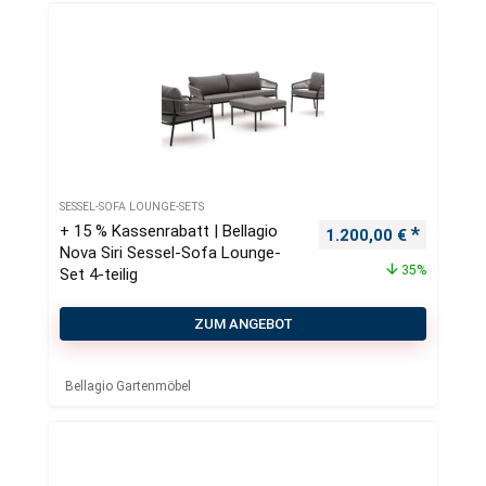
SESSEL-SOFA LOUNGE-SETS
+ 15 % Kassenrabatt | Bellagio
Ursprünglicher Preis
Aktueller
1.200,00
€
Nova Siri Sessel-Sofa Lounge-
35%
Set 4-teilig
ZUM ANGEBOT
Bellagio Gartenmöbel