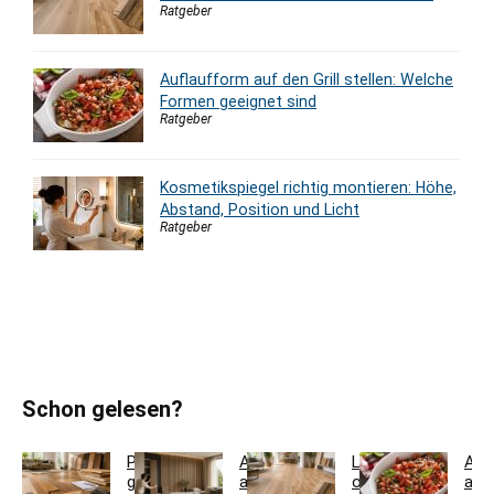
Ratgeber
Auflaufform auf den Grill stellen: Welche
Formen geeignet sind
Ratgeber
Kosmetikspiegel richtig montieren: Höhe,
Abstand, Position und Licht
Ratgeber
Schon gelesen?
Parkett
Akustikpaneele
Landhausdiele
Auf
günstig
aus
oder
auf