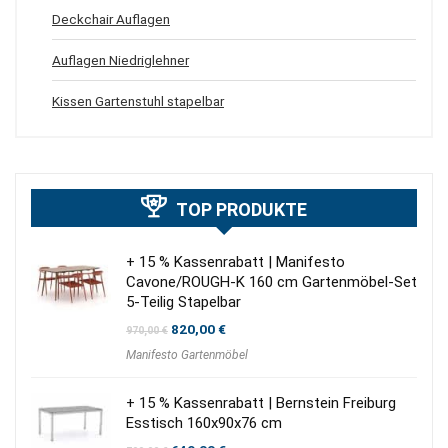
Deckchair Auflagen
Auflagen Niedriglehner
Kissen Gartenstuhl stapelbar
TOP PRODUKTE
+ 15 % Kassenrabatt | Manifesto
Cavone/ROUGH-K 160 cm Gartenmöbel-Set
5-Teilig Stapelbar
Ursprünglicher
Aktueller
820,00
€
970,00
€
Preis
Preis
Manifesto Gartenmöbel
war:
ist:
970,00 €
820,00 €.
+ 15 % Kassenrabatt | Bernstein Freiburg
Esstisch 160x90x76 cm