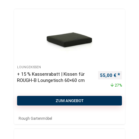
LOUNGEKISSEN
+ 15 % Kassenrabatt | Kissen für
Ursprünglicher Pr
Aktueller
55,00
€
ROUGH-B Loungetisch 60×60 cm
27%
ZUM ANGEBOT
Rough Gartenmöbel