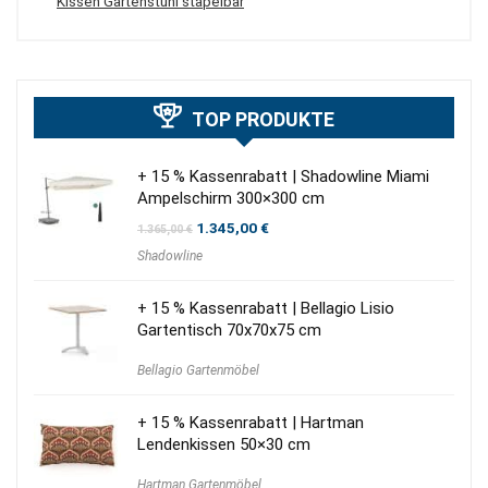
Kissen Gartenstuhl stapelbar
TOP PRODUKTE
+ 15 % Kassenrabatt | Shadowline Miami
Ampelschirm 300×300 cm
Ursprünglicher
Aktueller
1.345,00
€
1.365,00
€
Preis
Preis
Shadowline
war:
ist:
1.365,00 €
1.345,00 €.
+ 15 % Kassenrabatt | Bellagio Lisio
Gartentisch 70x70x75 cm
Bellagio Gartenmöbel
+ 15 % Kassenrabatt | Hartman
Lendenkissen 50×30 cm
Hartman Gartenmöbel