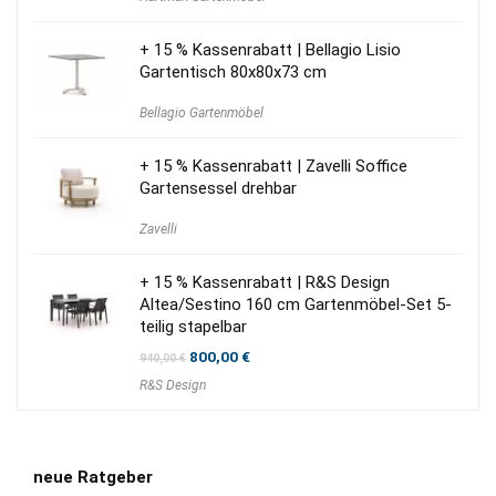
+ 15 % Kassenrabatt | Bellagio Lisio
Gartentisch 80x80x73 cm
Bellagio Gartenmöbel
+ 15 % Kassenrabatt | Zavelli Soffice
Gartensessel drehbar
Zavelli
+ 15 % Kassenrabatt | R&S Design
Altea/Sestino 160 cm Gartenmöbel-Set 5-
teilig stapelbar
Ursprünglicher
Aktueller
800,00
€
940,00
€
Preis
Preis
R&S Design
war:
ist:
940,00 €
800,00 €.
neue Ratgeber