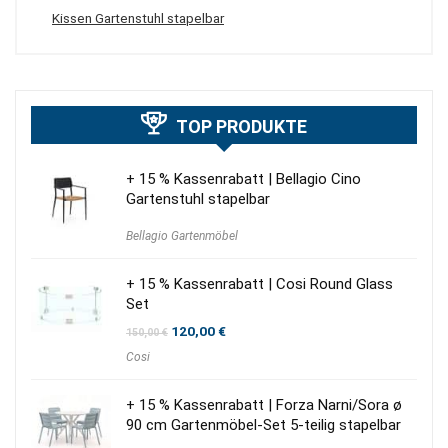
Kissen Gartenstuhl stapelbar
TOP PRODUKTE
+ 15 % Kassenrabatt | Bellagio Cino
Gartenstuhl stapelbar
Bellagio Gartenmöbel
+ 15 % Kassenrabatt | Cosi Round Glass
Set
Ursprünglicher
Aktueller
120,00
€
150,00
€
Preis
Preis
Cosi
war:
ist:
150,00 €
120,00 €.
+ 15 % Kassenrabatt | Forza Narni/Sora ø
90 cm Gartenmöbel-Set 5-teilig stapelbar