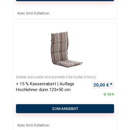
Kees Smit Kollektion
DÜNNE AUFLAGEN HOCHLEHNER (TEXTILENE STÜHLE)
+ 15 % Kassenrabatt | Auflage
Ursprünglicher Pr
Aktueller
20,00
€
Hochlehner dünn 123×50 cm
56%
ZUM ANGEBOT
Kees Smit Kollektion