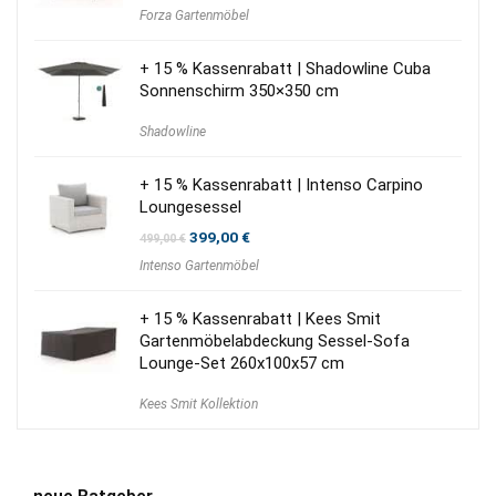
Forza Gartenmöbel
+ 15 % Kassenrabatt | Shadowline Cuba
Sonnenschirm 350×350 cm
Shadowline
+ 15 % Kassenrabatt | Intenso Carpino
Loungesessel
Ursprünglicher
Aktueller
399,00
€
499,00
€
Preis
Preis
Intenso Gartenmöbel
war:
ist:
499,00 €
399,00 €.
+ 15 % Kassenrabatt | Kees Smit
Gartenmöbelabdeckung Sessel-Sofa
Lounge-Set 260x100x57 cm
Kees Smit Kollektion