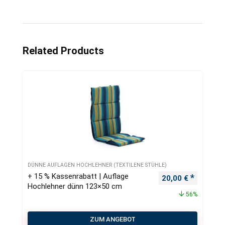
Related Products
DÜNNE AUFLAGEN HOCHLEHNER (TEXTILENE STÜHLE)
+ 15 % Kassenrabatt | Auflage
Ursprünglicher Pr
Aktueller
20,00
€
Hochlehner dünn 123×50 cm
56%
ZUM ANGEBOT