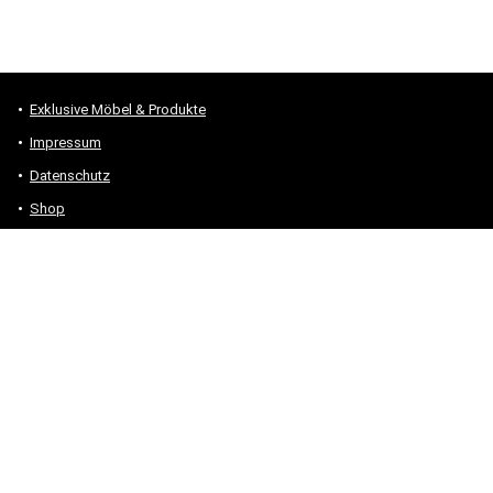
Exklusive Möbel & Produkte
Impressum
Datenschutz
Shop
Alle Produkte und Themen – Sitemap
* #Anzeige – „Als Amazon-Partner verdiene ich an qualifizierten
Verkäufen.“
Hinweis zu Preisen und Verfügbarkeiten
Sofern Produktpreise und Verfügbarkeiten angezeigt werden,
entsprechen diese dem angegebenen Stand (Datum/Uhrzeit) und
können sich auf der verlinkten Seite jederzeit ändern. Für den Kauf