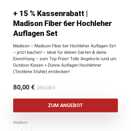
+ 15 % Kassenrabatt |
Madison Fiber 6er Hochleher
Auflagen Set
Madison – Madison Fiber 6er Hochleher Auflagen Set
– jetzt kaufen! – Ideal für deinen Garten & deine
Einrichtung – zum Top Preis! Tolle Angebote rund um
Outdoor Kissen > Dünne Auflagen Hochlehner
(Textilene Stühle) entdecken!
Ursprünglicher
Aktueller
80,00
€
280,00
€
Preis
Preis
war:
ist:
ZUM ANGEBOT
280,00 €
80,00 €.
Madison