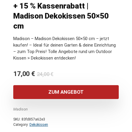
+ 15 % Kassenrabatt |
Madison Dekokissen 50×50
cm
Madison – Madison Dekokissen 50×50 cm – jetzt
kaufen! – Ideal für deinen Garten & deine Einrichtung
– zum Top Preis! Tolle Angebote rund um Outdoor
Kissen > Dekokissen entdecken!
Ursprünglicher
Aktueller
17,00
€
24,00
€
Preis
Preis
war:
ist:
ZUM ANGEBOT
24,00 €
17,00 €.
Madison
SKU:
83fd857a62e3
Category:
Dekokissen