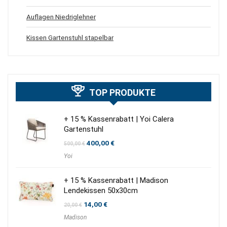
Auflagen Niedriglehner
Kissen Gartenstuhl stapelbar
TOP PRODUKTE
+ 15 % Kassenrabatt | Yoi Calera
Gartenstuhl
Ursprünglicher
Aktueller
400,00
€
500,00
€
Preis
Preis
Yoi
war:
ist:
500,00 €
400,00 €.
+ 15 % Kassenrabatt | Madison
Lendekissen 50x30cm
Ursprünglicher
Aktueller
14,00
€
20,00
€
Preis
Preis
Madison
war:
ist:
20,00 €
14,00 €.