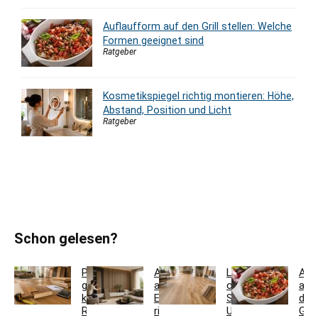
Auflaufform auf den Grill stellen: Welche
Formen geeignet sind
Ratgeber
Kosmetikspiegel richtig montieren: Höhe,
Abstand, Position und Licht
Ratgeber
Schon gelesen?
Parkett
Akustikpaneele
Landhausdiele
Auf
günstig
aus
oder
auf
kaufen:
Eiche
Schiffsboden:
den
Restposten,
richtig
Unterschiede
Grill