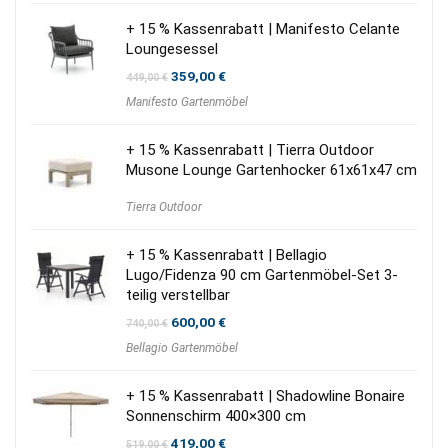
+ 15 % Kassenrabatt | Manifesto Celante
Loungesessel
Ursprünglicher
Aktueller
359,00
€
449,00
€
Preis
Preis
Manifesto Gartenmöbel
war:
ist:
449,00 €
359,00 €.
+ 15 % Kassenrabatt | Tierra Outdoor
Musone Lounge Gartenhocker 61x61x47 cm
Tierra Outdoor
+ 15 % Kassenrabatt | Bellagio
Lugo/Fidenza 90 cm Gartenmöbel-Set 3-
teilig verstellbar
Ursprünglicher
Aktueller
600,00
€
740,00
€
Preis
Preis
Bellagio Gartenmöbel
war:
ist:
740,00 €
600,00 €.
+ 15 % Kassenrabatt | Shadowline Bonaire
Sonnenschirm 400×300 cm
Ursprünglicher
Aktueller
419,00
€
519,00
€