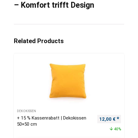
– Komfort trifft Design
Related Products
DEKOKISSEN
+ 15 % Kassenrabatt | Dekokissen
Ursprünglicher Pr
Aktueller
12,00
€
50×50 cm
40%