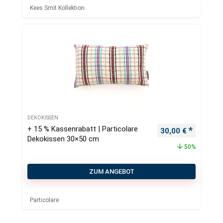
Kees Smit Kollektion
DEKOKISSEN
+ 15 % Kassenrabatt | Particolare
Ursprünglicher Pr
Aktueller
30,00
€
Dekokissen 30×50 cm
50%
ZUM ANGEBOT
Particolare