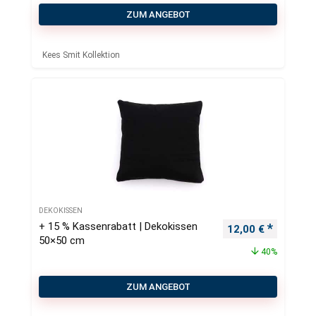
ZUM ANGEBOT
Kees Smit Kollektion
DEKOKISSEN
+ 15 % Kassenrabatt | Dekokissen
Ursprünglicher Pr
Aktueller
12,00
€
50×50 cm
40%
ZUM ANGEBOT