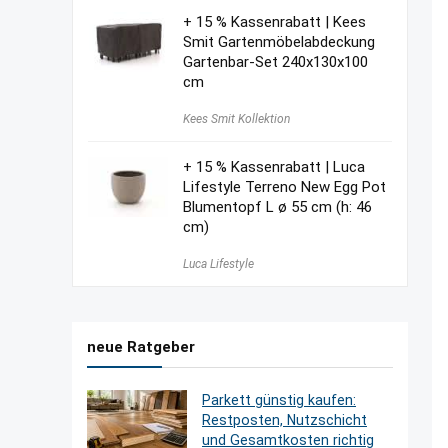
+ 15 % Kassenrabatt | Kees
Smit Gartenmöbelabdeckung
Gartenbar-Set 240x130x100
cm
Kees Smit Kollektion
+ 15 % Kassenrabatt | Luca
Lifestyle Terreno New Egg Pot
Blumentopf L ø 55 cm (h: 46
cm)
Luca Lifestyle
neue Ratgeber
Parkett günstig kaufen:
Restposten, Nutzschicht
und Gesamtkosten richtig