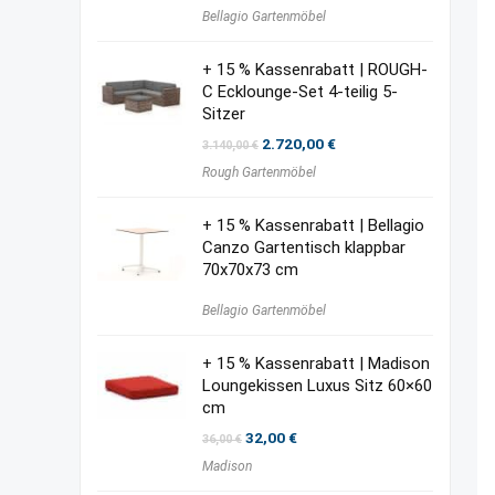
Preis
Preis
Bellagio Gartenmöbel
war:
ist:
355,00 €
300,00 €.
+ 15 % Kassenrabatt | ROUGH-
C Ecklounge-Set 4-teilig 5-
Sitzer
Ursprünglicher
Aktueller
2.720,00
€
3.140,00
€
Preis
Preis
Rough Gartenmöbel
war:
ist:
3.140,00 €
2.720,00 €.
+ 15 % Kassenrabatt | Bellagio
Canzo Gartentisch klappbar
70x70x73 cm
Bellagio Gartenmöbel
+ 15 % Kassenrabatt | Madison
Loungekissen Luxus Sitz 60×60
cm
Ursprünglicher
Aktueller
32,00
€
36,00
€
Preis
Preis
Madison
war:
ist:
36,00 €
32,00 €.