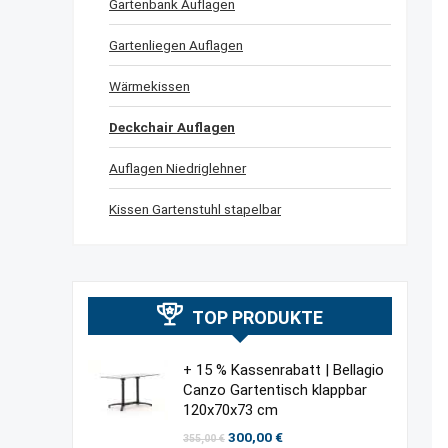
Gartenbank Auflagen
Gartenliegen Auflagen
Wärmekissen
Deckchair Auflagen
Auflagen Niedriglehner
Kissen Gartenstuhl stapelbar
TOP PRODUKTE
+ 15 % Kassenrabatt | Bellagio
Canzo Gartentisch klappbar
120x70x73 cm
Ursprünglicher
Aktueller
300,00
€
355,00
€