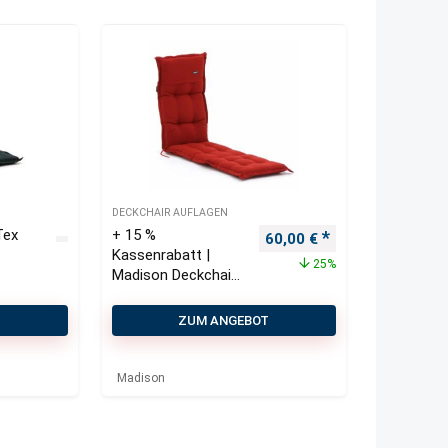
DECKCHAIR AUFLAGEN
Tex
+ 15 %
Ursprünglicher Preis war:
Aktueller Preis i
60,00
€
e
Kassenrabatt |
25%
Madison Deckchair
Auflage 200×50 cm
T
ZUM ANGEBOT
Madison