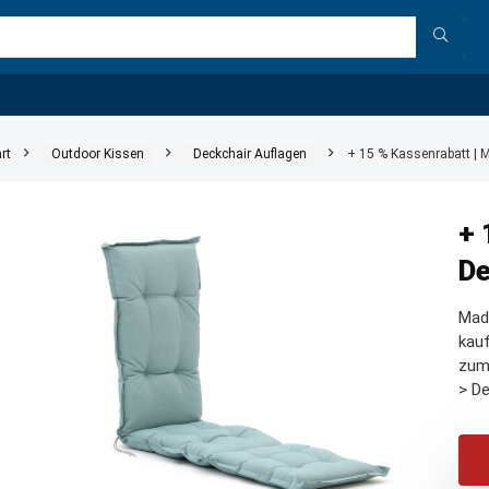
rt
Outdoor Kissen
Deckchair Auflagen
+ 15 % Kassenrabatt | 
+ 
De
Mad
kauf
zum
> De