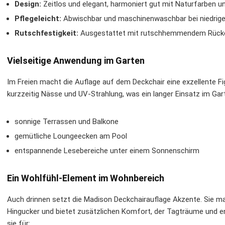
Design:
Zeitlos und elegant, harmoniert gut mit Naturfarben 
Pflegeleicht:
Abwischbar und maschinenwaschbar bei niedrig
Rutschfestigkeit:
Ausgestattet mit rutschhemmendem Rücken
Vielseitige Anwendung im Garten
Im Freien macht die Auflage auf dem Deckchair eine exzellente Fig
kurzzeitig Nässe und UV-Strahlung, was ein langer Einsatz im Garte
sonnige Terrassen und Balkone
gemütliche Loungeecken am Pool
entspannende Lesebereiche unter einem Sonnenschirm
Ein Wohlfühl-Element im Wohnbereich
Auch drinnen setzt die Madison Deckchairauflage Akzente. Sie m
Hingucker und bietet zusätzlichen Komfort, der Tagträume und e
sie für: