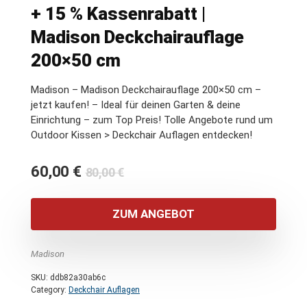
+ 15 % Kassenrabatt |
Madison Deckchairauflage
200×50 cm
Madison – Madison Deckchairauflage 200×50 cm –
jetzt kaufen! – Ideal für deinen Garten & deine
Einrichtung – zum Top Preis! Tolle Angebote rund um
Outdoor Kissen > Deckchair Auflagen entdecken!
Ursprünglicher
Aktueller
60,00
€
80,00
€
Preis
Preis
war:
ist:
ZUM ANGEBOT
80,00 €
60,00 €.
Madison
SKU:
ddb82a30ab6c
Category:
Deckchair Auflagen