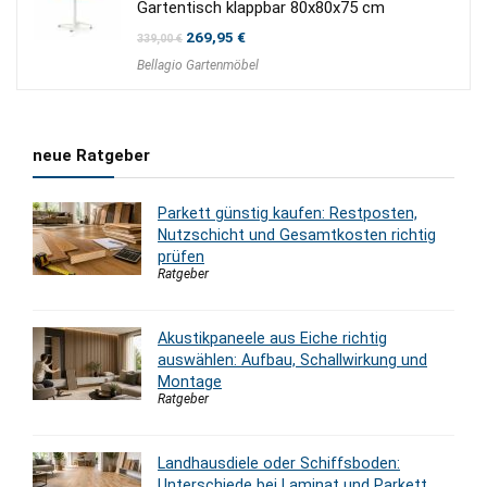
Gartentisch klappbar 80x80x75 cm
Ursprünglicher
Aktueller
269,95
€
339,00
€
Preis
Preis
Bellagio Gartenmöbel
war:
ist:
339,00 €
269,95 €.
neue Ratgeber
Parkett günstig kaufen: Restposten,
Nutzschicht und Gesamtkosten richtig
prüfen
Ratgeber
Akustikpaneele aus Eiche richtig
auswählen: Aufbau, Schallwirkung und
Montage
Ratgeber
Landhausdiele oder Schiffsboden:
Unterschiede bei Laminat und Parkett