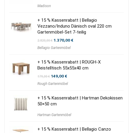
Madison
+ 15 % Kassenrabatt | Bellagio
Vezzano/Induno Dänisch oval 220 cm
Gartenmöbel-Set 7-teilig
Ursprünglicher
Aktueller
1.370,00
€
2.820,00
€
Preis
Preis
Bellagio Gartenmöbel
war:
ist:
2.820,00 €
1.370,00 €.
+ 15 % Kassenrabatt | ROUGH-X
Beistelltisch 55x55x40 cm
Ursprünglicher
Aktueller
149,00
€
179,00
€
Preis
Preis
Rough Gartenmöbel
war:
ist:
179,00 €
149,00 €.
+ 15 % Kassenrabatt | Hartman Dekokissen
50×50 cm
Hartman Gartenmöbel
+ 15 % Kassenrabatt | Bellagio Canzo