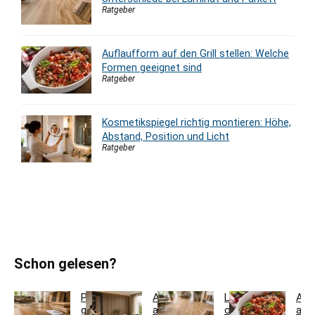
Ratgeber
Auflaufform auf den Grill stellen: Welche
Formen geeignet sind
Ratgeber
Kosmetikspiegel richtig montieren: Höhe,
Abstand, Position und Licht
Ratgeber
Schon gelesen?
Parkett
Akustikpaneele
Landhausdiele
Auf
günstig
aus
oder
auf