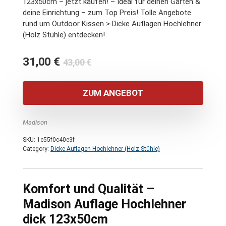
123x50cm – jetzt kaufen! – Ideal für deinen Garten &
deine Einrichtung – zum Top Preis! Tolle Angebote
rund um Outdoor Kissen > Dicke Auflagen Hochlehner
(Holz Stühle) entdecken!
Ursprünglicher
Aktueller
31,00
€
43,00
€
Preis
Preis
war:
ist:
ZUM ANGEBOT
43,00 €
31,00 €.
Madison
SKU:
1e55f0c40e3f
Category:
Dicke Auflagen Hochlehner (Holz Stühle)
Komfort und Qualität –
Madison Auflage Hochlehner
dick 123x50cm