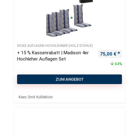
DICKE AUFLAGEN HOCHLEHNER (HOLZ STÜHLE)
+ 15 % Kassenrabatt | Madison 4er
Ursprünglicher Pr
Aktueller
75,00
€
Hochleher Auflagen Set
64%
ZUM ANGEBOT
Kees Smit Kollektion