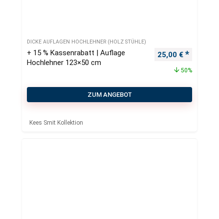
DICKE AUFLAGEN HOCHLEHNER (HOLZ STÜHLE)
+ 15 % Kassenrabatt | Auflage
Ursprünglicher Pr
Aktueller
25,00
€
Hochlehner 123×50 cm
50%
ZUM ANGEBOT
Kees Smit Kollektion