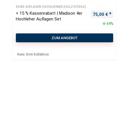
DICKE AUFLAGEN HOCHLEHNER (HOLZ STÜHLE)
+ 15 % Kassenrabatt | Madison 4er
Ursprünglicher Pr
Aktueller
75,00
€
Hochleher Auflagen Set
64%
ZUM ANGEBOT
Kees Smit Kollektion