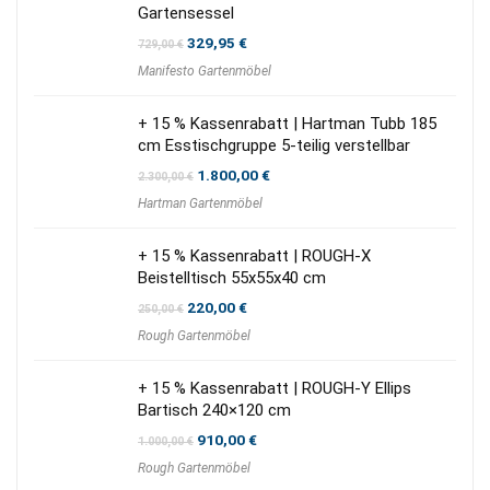
Gartensessel
Ursprünglicher
Aktueller
329,95
€
729,00
€
Preis
Preis
Manifesto Gartenmöbel
war:
ist:
729,00 €
329,95 €.
+ 15 % Kassenrabatt | Hartman Tubb 185
cm Esstischgruppe 5-teilig verstellbar
Ursprünglicher
Aktueller
1.800,00
€
2.300,00
€
Preis
Preis
Hartman Gartenmöbel
war:
ist:
2.300,00 €
1.800,00 €.
+ 15 % Kassenrabatt | ROUGH-X
Beistelltisch 55x55x40 cm
Ursprünglicher
Aktueller
220,00
€
250,00
€
Preis
Preis
Rough Gartenmöbel
war:
ist:
250,00 €
220,00 €.
+ 15 % Kassenrabatt | ROUGH-Y Ellips
Bartisch 240×120 cm
Ursprünglicher
Aktueller
910,00
€
1.000,00
€
Preis
Preis
Rough Gartenmöbel
war:
ist:
1.000,00 €
910,00 €.