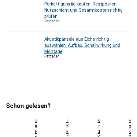
Parkett günstig kaufen: Restposten,
Nutzschicht und Gesamtkosten richtig
prüfen
Ratgeber
Akustikpaneele aus Eiche richtig
auswählen: Aufbau, Schallwirkung und
Montage
Ratgeber
Schon gelesen?
Innensauna
Innentür-
Kaffeestation
Par
im
Komplettset
in
gün
Haus
kaufen:
der
kau