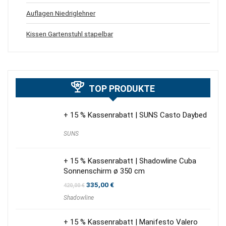
Auflagen Niedriglehner
Kissen Gartenstuhl stapelbar
TOP PRODUKTE
+ 15 % Kassenrabatt | SUNS Casto Daybed
SUNS
+ 15 % Kassenrabatt | Shadowline Cuba
Sonnenschirm ø 350 cm
Ursprünglicher
Aktueller
335,00
€
420,00
€
Preis
Preis
Shadowline
war:
ist:
420,00 €
335,00 €.
+ 15 % Kassenrabatt | Manifesto Valero