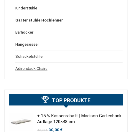
Kinderstühle
Gartenstühle Hochlehner
Barhocker
Hängesessel
Schaukelstühle
Adirondack Chairs
TOP PRODUKTE
+ 15 % Kassenrabatt | Madison Gartenbank
Auflage 120×48 cm
Ursprünglicher
Aktueller
30,00
€
43,00
€