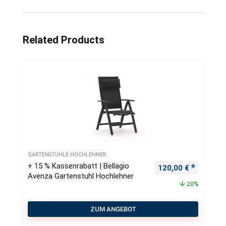
Related Products
GARTENSTÜHLE HOCHLEHNER
+ 15 % Kassenrabatt | Bellagio
Ursprünglicher Pre
Aktueller
120,00
€
Avenza Gartenstuhl Hochlehner
20%
ZUM ANGEBOT