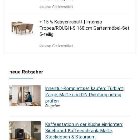
Preis
Preis
Intenso Gartenmöbel
war:
ist:
1.150,00 €
895,00 €.
+ 15 % Kassenrabatt | Intenso
Tropea/ROUGH-S 160 cm Gartenmöbel-Set
5-teilig
Intenso Gartenmöbel
neue Ratgeber
Innentür-Komplettset kaufen: Türblatt,
Zarge, Maße und DIN-Richtung richtig
prüfen
Ratgeber
Kaffeestation in der Küche einrichten:
Sideboard, Kaffeeschrank, Maße,
Steckdosen & Stauraum