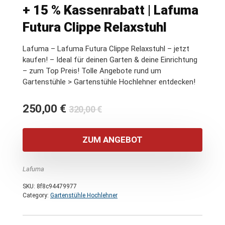
+ 15 % Kassenrabatt | Lafuma
Futura Clippe Relaxstuhl
Lafuma – Lafuma Futura Clippe Relaxstuhl – jetzt
kaufen! – Ideal für deinen Garten & deine Einrichtung
– zum Top Preis! Tolle Angebote rund um
Gartenstühle > Gartenstühle Hochlehner entdecken!
Ursprünglicher
Aktueller
250,00
€
320,00
€
Preis
Preis
war:
ist:
ZUM ANGEBOT
320,00 €
250,00 €.
Lafuma
SKU:
8f8c94479977
Category:
Gartenstühle Hochlehner