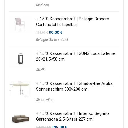
Preis
Preis
Madison
war:
ist:
43,00 €
30,00 €.
+ 15 % Kassenrabatt | Bellagio Dranera
Gartenstuhl stapelbar
Ursprünglicher
Aktueller
90,00
€
105,00
€
Preis
Preis
Bellagio Gartenmöbel
war:
ist:
105,00 €
90,00 €.
+ 15 % Kassenrabatt | SUNS Luca Laterne
20×21,5×58 cm
SUNS
+ 15 % Kassenrabatt | Shadowline Aruba
Sonnenschirm 300×200 cm
Shadowline
+ 15 % Kassenrabatt | Intenso Segrino
Gartensofa 2,5-Sitzer 227 cm
Ursprünglicher
Aktueller
895,00
€
1.150,00
€