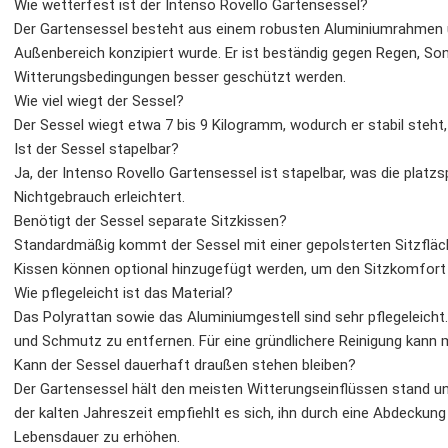
Wie wetterfest ist der Intenso Rovello Gartensessel?
Der Gartensessel besteht aus einem robusten Aluminiumrahmen und
Außenbereich konzipiert wurde. Er ist beständig gegen Regen, So
Witterungsbedingungen besser geschützt werden.
Wie viel wiegt der Sessel?
Der Sessel wiegt etwa 7 bis 9 Kilogramm, wodurch er stabil steht,
Ist der Sessel stapelbar?
Ja, der Intenso Rovello Gartensessel ist stapelbar, was die plat
Nichtgebrauch erleichtert.
Benötigt der Sessel separate Sitzkissen?
Standardmäßig kommt der Sessel mit einer gepolsterten Sitzflä
Kissen können optional hinzugefügt werden, um den Sitzkomfort 
Wie pflegeleicht ist das Material?
Das Polyrattan sowie das Aluminiumgestell sind sehr pflegeleich
und Schmutz zu entfernen. Für eine gründlichere Reinigung kann 
Kann der Sessel dauerhaft draußen stehen bleiben?
Der Gartensessel hält den meisten Witterungseinflüssen stand 
der kalten Jahreszeit empfiehlt es sich, ihn durch eine Abdeckun
Lebensdauer zu erhöhen.