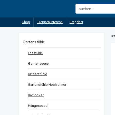
Shop
Treppen Intercon
Ratgeber
Sta
Gartenstühle
Essstühle
Gartensessel
Kinderstühle
Gartenstühle Hochlehner
Barhocker
Hängesessel