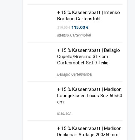
16,00 €
12,00 €.
+ 15 % Kassenrabatt | Intenso
Bordano Gartenstuhl
Ursprünglicher
Aktueller
115,00
€
219,00
€
Preis
Preis
Intenso Gartenmöbel
war:
ist:
219,00 €
115,00 €.
+ 15 % Kassenrabatt | Bellagio
Cupello/Bresimo 317 cm
Gartenmöbel-Set 9-teilig
Bellagio Gartenmöbel
+ 15 % Kassenrabatt | Madison
Loungekissen Luxus Sitz 60×60
cm
Madison
+ 15 % Kassenrabatt | Madison
Deckchair Auflage 200×50 cm