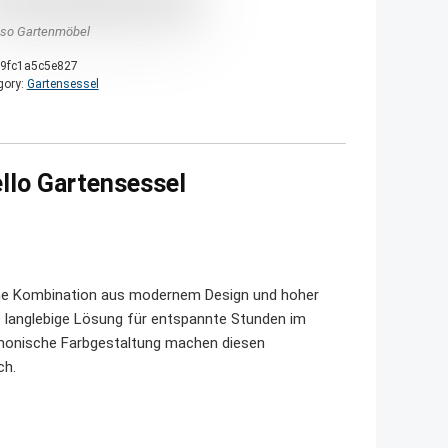
nso Gartenmöbel
9fc1a5c5e827
gory:
Gartensessel
llo Gartensessel
ene Kombination aus modernem Design und hoher
ine langlebige Lösung für entspannte Stunden im
armonische Farbgestaltung machen diesen
ch.