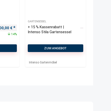
GARTENSESSEL
+ 15 % Kassenrabatt |
rsprünglicher Preis war: 350,00 €
Aktueller Preis ist: 300,00 €.
00,00
€
Intenso Stila Gartensessel
14%
T
ZUM ANGEBOT
Intenso Gartenmöbel