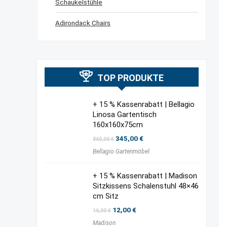
Schaukelstühle
Adirondack Chairs
TOP PRODUKTE
+ 15 % Kassenrabatt | Bellagio
Linosa Gartentisch
160x160x75cm
Ursprünglicher
Aktueller
345,00
€
860,00
€
Preis
Preis
Bellagio Gartenmöbel
war:
ist:
860,00 €
345,00 €.
+ 15 % Kassenrabatt | Madison
Sitzkissens Schalenstuhl 48×46
cm Sitz
Ursprünglicher
Aktueller
12,00
€
16,00
€
Preis
Preis
Madison
war:
ist: