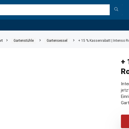
rt
Gartenstühle
Gartensessel
+ 15 % Kassenrabatt | Intenso R
+ 
Ro
Inte
jetz
Einr
Gart