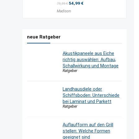
Ursprünglicher
Aktueller
54,99
€
79,99
€
Preis
Preis
Madison
war:
ist:
79,99 €
54,99 €.
neue Ratgeber
Akustikpaneele aus Eiche
richtig auswählen: Aufbau,
Schallwirkung und Montage
Ratgeber
Landhausdiele oder
Schiffsboden: Unterschiede
bei Laminat und Parkett
Ratgeber
Auflaufform auf den Grill
stellen: Welche Formen
geeignet sind