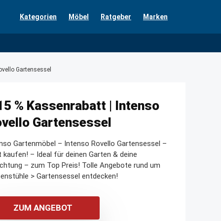
Kategorien
Möbel
Ratgeber
Marken
ovello Gartensessel
15 % Kassenrabatt | Intenso
vello Gartensessel
nso Gartenmöbel – Intenso Rovello Gartensessel –
t kaufen! – Ideal für deinen Garten & deine
ichtung – zum Top Preis! Tolle Angebote rund um
enstühle > Gartensessel entdecken!
ZUM ANGEBOT