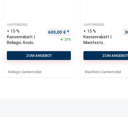
GARTENSESSEL
GARTENSESSEL
+ 15 %
+ 15 %
Ursprünglicher Preis war: 750,00 €
Aktueller Preis ist: 600,00 €.
U
600,00
€
3
Kassenrabatt |
Kassenrabatt |
20%
Bellagio Avolo
Manifesto
Gartensessel
Celante
Gartensessel
ZUM ANGEBOT
ZUM ANGEBO
Bellagio Gartenmöbel
Manifesto Gartenmöbel