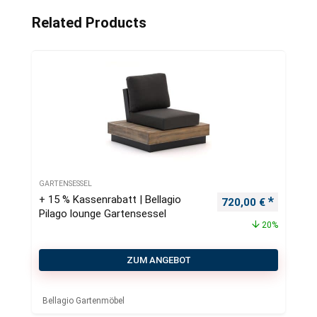
Related Products
GARTENSESSEL
+ 15 % Kassenrabatt | Bellagio
Ursprünglicher Pre
Aktueller
720,00
€
Pilago lounge Gartensessel
20%
ZUM ANGEBOT
Bellagio Gartenmöbel