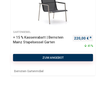
GARTENSESSEL
+ 15 % Kassenrabatt | Bernstein
Ursprünglicher Pre
Aktueller
220,00
€
Mainz Stapelsessel Garten
41%
ZUM ANGEBOT
Bernstein Gartenmöbel