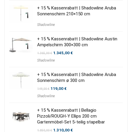
+ 15 % Kassenrabatt | Shadowline Aruba
Sonnenschirm 210×150 cm
Shadowline
+ 15 % Kassenrabatt | Shadowline Austin
Ampelschirm 300×300 cm
Ursprünglicher
Aktueller
1.345,00
€
1.365,00
€
Preis
Preis
Shadowline
war:
ist:
1.365,00 €
1.345,00 €.
+ 15 % Kassenrabatt | Shadowline Aruba
Sonnenschirm ø 300 cm
Ursprünglicher
Aktueller
119,00
€
149,00
€
Preis
Preis
Shadowline
war:
ist:
149,00 €
119,00 €.
+ 15 % Kassenrabatt | Bellagio
Pizzoli/ROUGH-Y Ellips 200 cm
Gartenmöbel-Set 5-teilig stapelbar
Ursprünglicher
Aktueller
1.310,00
€
1.850,00
€