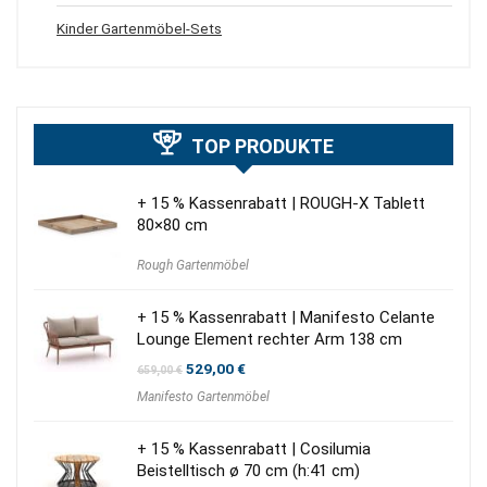
Kinder Gartenmöbel-Sets
TOP PRODUKTE
+ 15 % Kassenrabatt | ROUGH-X Tablett
80×80 cm
Rough Gartenmöbel
+ 15 % Kassenrabatt | Manifesto Celante
Lounge Element rechter Arm 138 cm
Ursprünglicher
Aktueller
529,00
€
659,00
€
Preis
Preis
Manifesto Gartenmöbel
war:
ist:
659,00 €
529,00 €.
+ 15 % Kassenrabatt | Cosilumia
Beistelltisch ø 70 cm (h:41 cm)