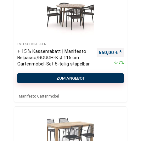
ESSTISCHGRUPPEN
+ 15 % Kassenrabatt | Manifesto
Ursprünglicher Pre
Aktueller
660,00
€
Belpasso/ROUGH-K ø 115 cm
7%
Gartenmöbel-Set 5-teilig stapelbar
ZUM ANGEBOT
Manifesto Gartenmöbel