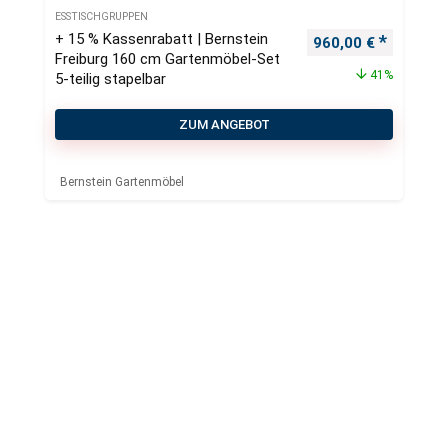
ESSTISCHGRUPPEN
+ 15 % Kassenrabatt | Bernstein
Ursprünglicher Pre
Aktueller
960,00
€
Freiburg 160 cm Gartenmöbel-Set
41%
5-teilig stapelbar
ZUM ANGEBOT
Bernstein Gartenmöbel