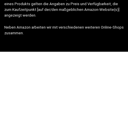
eines Produkts gelten die Angaben zu Preis und Verfügbarkeit, die
zum Kaufzeitpunkt [auf der/den maßgeblichen Amazon-Website(s)]
angezeigt werden.
Neben Amazon arbeiten wir mit verschiedenen weiteren Online-Shops
zusammen.
Unsere Webseite finanziert sich durch platzierte Werbeanzeigen und
sogenannten Affiliate Links (Produktlinks). Diese sind mit einem *
oder einem Hinweis auf Amazon verlinkt.
Durch das Anklicken der Produktlinks bzw. Werbeanzeigen verdienen
wir einen kleinen Betrag, der uns hilft, diese Seite weiter zu
verbessern. Der Preis der Produkte bleibt dabei für Sie gleich!
WICHTIG:
Der angezeigte Preis entspricht dem letzten Update –
verbindlich ist nur der tatsächliche Preis im jeweiligen aktuellen
Online-Shop beim Kauf.