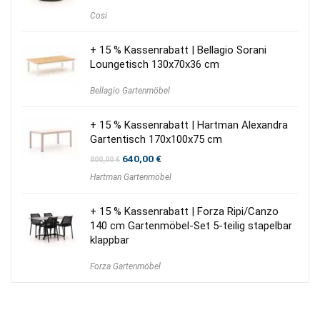
Cosi
+ 15 % Kassenrabatt | Bellagio Sorani
Loungetisch 130x70x36 cm
Bellagio Gartenmöbel
+ 15 % Kassenrabatt | Hartman Alexandra
Gartentisch 170x100x75 cm
Ursprünglicher
Aktueller
640,00
€
800,00
€
Preis
Preis
Hartman Gartenmöbel
war:
ist:
800,00 €
640,00 €.
+ 15 % Kassenrabatt | Forza Ripi/Canzo
140 cm Gartenmöbel-Set 5-teilig stapelbar
klappbar
Forza Gartenmöbel