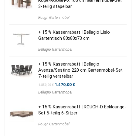
Rope/ROUGH-X 100 cm Gartenmöbel-Set
3-teilig stapelbar
Rough Gartenmöbel
+ 15 % Kassenrabatt | Bellagio Lisio
Gartentisch 80x80x73 cm
Bellagio Gartenmöbel
+ 15 % Kassenrabatt | Bellagio
Avenza/Sestino 220 cm Gartenmöbel-Set
7-teilig verstelbar
Ursprünglicher
Aktueller
1.470,00
€
1.850,00
€
Preis
Preis
Bellagio Gartenmöbel
war:
ist:
1.850,00 €
1.470,00 €.
+ 15 % Kassenrabatt | ROUGH-D Ecklounge-
Set 5-teilig 6-Sitzer
Rough Gartenmöbel