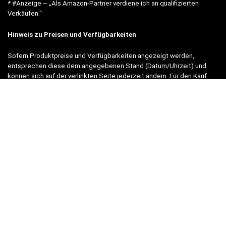
* #Anzeige – „Als Amazon-Partner verdiene ich an qualifizierten
Verkäufen.“
Hinweis zu Preisen und Verfügbarkeiten
Sofern Produktpreise und Verfügbarkeiten angezeigt werden,
entsprechen diese dem angegebenen Stand (Datum/Uhrzeit) und
können sich auf der verlinkten Seite jederzeit ändern. Für den Kauf
eines Produkts gelten die Angaben zu Preis und Verfügbarkeit, die
zum Kaufzeitpunkt [auf der/den maßgeblichen Amazon-Website(s)]
angezeigt werden.
Neben Amazon arbeiten wir mit verschiedenen weiteren Online-Shops
zusammen.
Unsere Webseite finanziert sich durch platzierte Werbeanzeigen und
sogenannten Affiliate Links (Produktlinks). Diese sind mit einem *
oder einem Hinweis auf Amazon verlinkt.