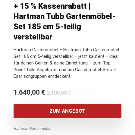
+ 15 % Kassenrabatt |
Hartman Tubb Gartenmöbel-
Set 185 cm 5-teilig
verstellbar
Hartman Gartenmöbel – Hartman Tubb Gartenmöbel-
Set 185 cm 5-teilig verstellbar – jetzt kaufen! – Ideal
für deinen Garten & deine Einrichtung – zum Top
Preis! Tolle Angebote rund um Gartenmöbel-Sets >
Esstischgruppen entdecken!
Ursprünglicher
Aktueller
1.640,00
€
2.100,00
€
Preis
Preis
war:
ist:
ZUM ANGEBOT
2.100,00 €
1.640,00 €.
Hartman Gartenmöbel