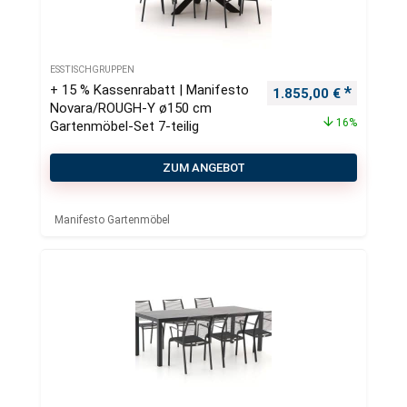
ESSTISCHGRUPPEN
+ 15 % Kassenrabatt | Manifesto
Ursprünglicher Preis
Aktueller
1.855,00
€
Novara/ROUGH-Y ø150 cm
16%
Gartenmöbel-Set 7-teilig
ZUM ANGEBOT
Manifesto Gartenmöbel