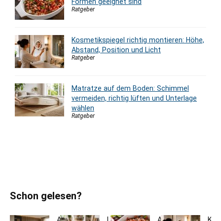
Formen geeignet sind
Ratgeber
Kosmetikspiegel richtig montieren: Höhe,
Abstand, Position und Licht
Ratgeber
Matratze auf dem Boden: Schimmel
vermeiden, richtig lüften und Unterlage
wählen
Ratgeber
Schon gelesen?
Akustikpaneele
Landhausdiele
Auflaufform
Kos