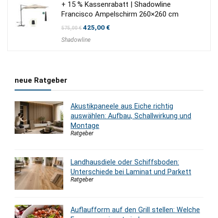
+ 15 % Kassenrabatt | Shadowline
Francisco Ampelschirm 260×260 cm
Ursprünglicher
Aktueller
425,00
€
575,00
€
Preis
Preis
Shadowline
war:
ist:
575,00 €
425,00 €.
neue Ratgeber
Akustikpaneele aus Eiche richtig
auswählen: Aufbau, Schallwirkung und
Montage
Ratgeber
Landhausdiele oder Schiffsboden:
Unterschiede bei Laminat und Parkett
Ratgeber
Auflaufform auf den Grill stellen: Welche