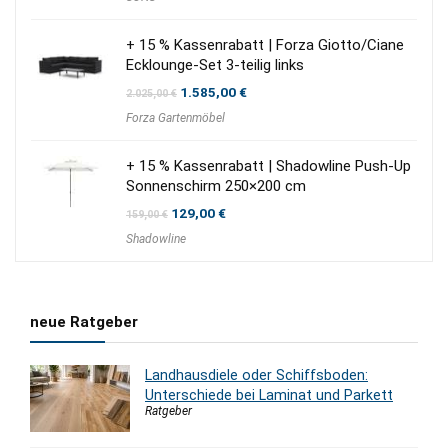
+ 15 % Kassenrabatt | Forza Giotto/Ciane
Ecklounge-Set 3-teilig links
Ursprünglicher
Aktueller
1.585,00
€
2.025,00
€
Preis
Preis
Forza Gartenmöbel
war:
ist:
2.025,00 €
1.585,00 €.
+ 15 % Kassenrabatt | Shadowline Push-Up
Sonnenschirm 250×200 cm
Ursprünglicher
Aktueller
129,00
€
159,00
€
Preis
Preis
Shadowline
war:
ist:
159,00 €
129,00 €.
neue Ratgeber
Landhausdiele oder Schiffsboden:
Unterschiede bei Laminat und Parkett
Ratgeber