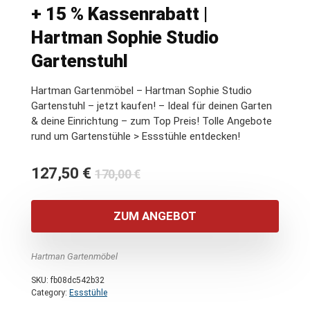
+ 15 % Kassenrabatt |
Hartman Sophie Studio
Gartenstuhl
Hartman Gartenmöbel – Hartman Sophie Studio
Gartenstuhl – jetzt kaufen! – Ideal für deinen Garten
& deine Einrichtung – zum Top Preis! Tolle Angebote
rund um Gartenstühle > Essstühle entdecken!
Ursprünglicher
Aktueller
127,50
€
170,00
€
Preis
Preis
war:
ist:
ZUM ANGEBOT
170,00 €
127,50 €.
Hartman Gartenmöbel
SKU:
fb08dc542b32
Category:
Essstühle