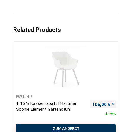
Related Products
ESSSTÜHLE
+ 15 % Kassenrabatt | Hartman
Ursprünglicher Pre
Aktueller
105,00
€
Sophie Element Gartenstuhl
25%
ZUM ANGEBOT