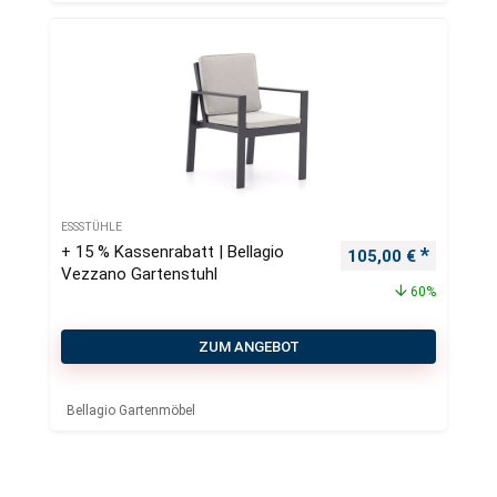
ESSSTÜHLE
+ 15 % Kassenrabatt | Bellagio
Ursprünglicher Pre
Aktueller
105,00
€
Vezzano Gartenstuhl
60%
ZUM ANGEBOT
Bellagio Gartenmöbel