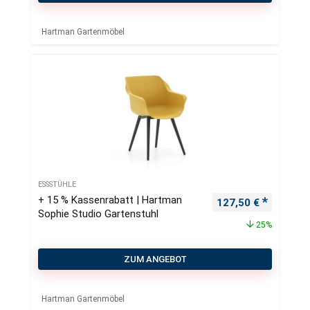
Hartman Gartenmöbel
ESSSTÜHLE
+ 15 % Kassenrabatt | Hartman
Ursprünglicher Pre
Aktueller
127,50
€
Sophie Studio Gartenstuhl
25%
ZUM ANGEBOT
Hartman Gartenmöbel