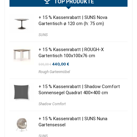
TOP PRODUKTE
+ 15 % Kassenrabatt | SUNS Nova
Gartentisch ø 120 cm (h: 75 cm)
SUNS
+ 15 % Kassenrabatt | ROUGH-X
Gartentisch 100x100x76 cm
Ursprünglicher
Aktueller
440,00
€
500,00
€
Preis
Preis
Rough Gartenmöbel
war:
ist:
500,00 €
440,00 €.
+ 15 % Kassenrabatt | Shadow Comfort
Sonnensegel Quadrat 400×400 cm
Shadow Comfort
+ 15 % Kassenrabatt | SUNS Nuna
Gartensessel
SUNS