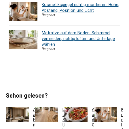
Kosmetikspiegel richtig montieren: Höhe,
Abstand, Position und Licht
Ratgeber
Matratze auf dem Boden: Schimmel
vermeiden, richtig lüften und Unterlage
wählen
Ratgeber
Schon gelesen?
Akustikpaneele
Landhausdiele
Auflaufform
Kos
aus
oder
auf
rich
Eiche
Schiffsboden:
den
mon
richtig
Unterschiede
Grill
Höh