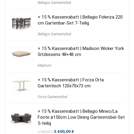
Bellagio Gartenmöbel
war:
ist:
2.300,00 €
1.720,00 €.
+ 15 % Kassenrabatt | Bellagio Fidenza 220
cm Gartenbar-Set 7-Teilig
Bellagio Gartenmöbel
+ 15 % Kassenrabatt | Madison Wicker York
Sitzkissens 48×48 cm
Madison
+ 15 % Kassenrabatt | Forza Orta
Gartentisch 120x70x73 cm
Forza Gartenmöbel
+ 15 % Kassenrabatt | Bellagio Mineo/La
Fonte ø150cm Low Dining Gartenmöbel-Set
5-teilig
Ursprünglicher
Aktueller
3.400,00
€
3.900,00
€