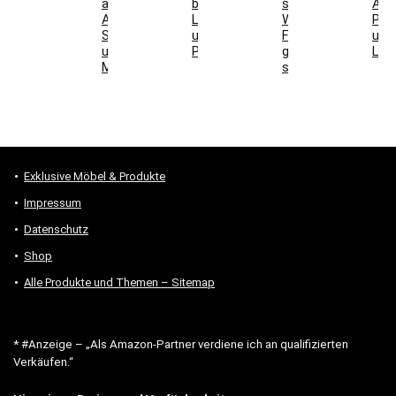
auswählen:
bei
stellen:
Abs
Aufbau,
Laminat
Welche
Pos
Schallwirkung
und
Formen
und
und
Parkett
geeignet
Lich
Montage
sind
Exklusive Möbel & Produkte
Impressum
Datenschutz
Shop
Alle Produkte und Themen – Sitemap
* #Anzeige – „Als Amazon-Partner verdiene ich an qualifizierten
Verkäufen.“