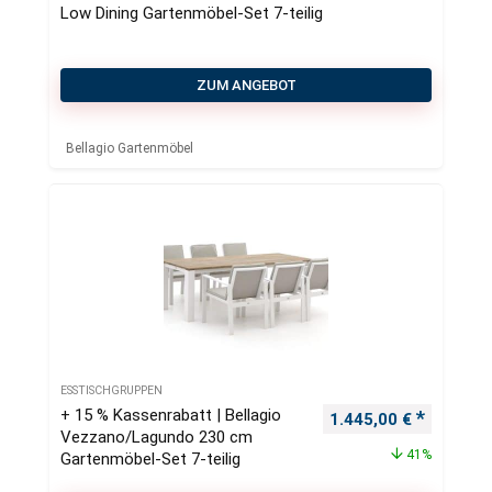
Low Dining Gartenmöbel-Set 7-teilig
ZUM ANGEBOT
Bellagio Gartenmöbel
ESSTISCHGRUPPEN
+ 15 % Kassenrabatt | Bellagio
Ursprünglicher Preis
Aktueller
1.445,00
€
Vezzano/Lagundo 230 cm
41%
Gartenmöbel-Set 7-teilig