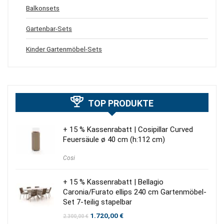
Balkonsets
Gartenbar-Sets
Kinder Gartenmöbel-Sets
TOP PRODUKTE
+ 15 % Kassenrabatt | Cosipillar Curved
Feuersäule ø 40 cm (h:112 cm)
Cosi
+ 15 % Kassenrabatt | Bellagio
Caronia/Furato ellips 240 cm Gartenmöbel-
Set 7-teilig stapelbar
Ursprünglicher
Aktueller
1.720,00
€
2.300,00
€
Preis
Preis