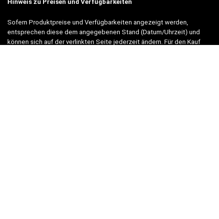
Hinweis zu Preisen und Verfügbarkeiten
Sofern Produktpreise und Verfügbarkeiten angezeigt werden,
entsprechen diese dem angegebenen Stand (Datum/Uhrzeit) und
können sich auf der verlinkten Seite jederzeit ändern. Für den Kauf
eines Produkts gelten die Angaben zu Preis und Verfügbarkeit, die
zum Kaufzeitpunkt [auf der/den maßgeblichen Amazon-Website(s)]
angezeigt werden.
Neben Amazon arbeiten wir mit verschiedenen weiteren Online-Shops
zusammen.
Unsere Webseite finanziert sich durch platzierte Werbeanzeigen und
sogenannten Affiliate Links (Produktlinks). Diese sind mit einem *
oder einem Hinweis auf Amazon verlinkt.
Durch das Anklicken der Produktlinks bzw. Werbeanzeigen verdienen
wir einen kleinen Betrag, der uns hilft, diese Seite weiter zu
verbessern. Der Preis der Produkte bleibt dabei für Sie gleich!