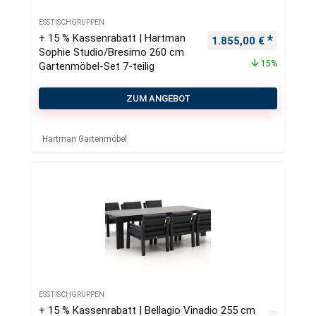
ESSTISCHGRUPPEN
+ 15 % Kassenrabatt | Hartman
Ursprünglicher Preis
Aktueller
1.855,00
€
Sophie Studio/Bresimo 260 cm
15%
Gartenmöbel-Set 7-teilig
ZUM ANGEBOT
Hartman Gartenmöbel
ESSTISCHGRUPPEN
+ 15 % Kassenrabatt | Bellagio Vinadio 255 cm