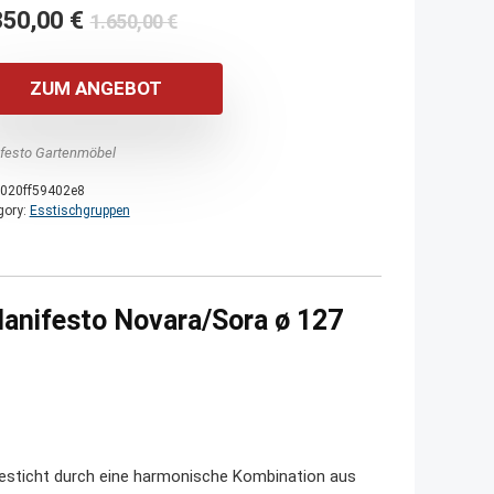
Ursprünglicher
Aktueller
350,00
€
1.650,00
€
Preis
Preis
war:
ist:
ZUM ANGEBOT
1.650,00 €
1.350,00 €.
festo Gartenmöbel
020ff59402e8
gory:
Esstischgruppen
anifesto Novara/Sora ø 127
esticht durch eine harmonische Kombination aus