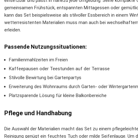
einsetzbar und passt in nahezu jede Umgebung. Seine kompakte
gemeinsamen Frühstück, entspannten Mittagessen oder gemütlic
kann das Set beispielsweise als stilvoller Essbereich in einem Wi
wetterresistenten Materialien muss man auch bei wechselhaftem
erleiden.
Passende Nutzungssituationen:
Familienmahlzeiten im Freien
Kaffeepausen oder Teestunden auf der Terrasse
Stilvolle Bewirtung bei Gartenpartys
Erweiterung des Wohnraums durch Garten- oder Wintergarten
Platzsparende Lösung für kleine Balkonbereiche
Pflege und Handhabung
Die Auswahl der Materialien macht das Set zu einem pflegeleichten
Reinigung genügt ein feuchtes Tuch oder milde Seifenlauge. Um d