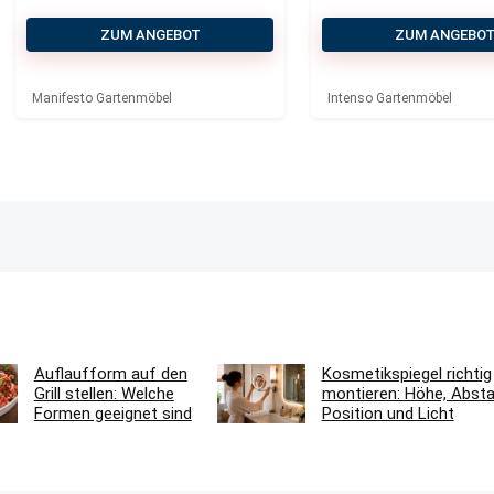
Novara/ROUGH-
teilig
Y ø150 cm
ZUM ANGEBOT
ZUM ANGEBO
Gartenmöbel-
Set 7-teilig
Manifesto Gartenmöbel
Intenso Gartenmöbel
Auflaufform auf den
Kosmetikspiegel richtig
Grill stellen: Welche
montieren: Höhe, Absta
Formen geeignet sind
Position und Licht