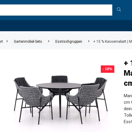
rt
Gartenmöbel-Sets
Esstischgruppen
+ 15 % Kassenrabatt | M
+ 
- 18%
Ma
cm
Man
cm G
dein
Tol
Ess