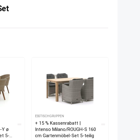
Set
ESSTISCHGRUPPEN
+ 15 % Kassenrabatt |
€.
-Y ø
Intenso Milano/ROUGH-S 160
et 5-
cm Gartenmöbel-Set 5-teilig