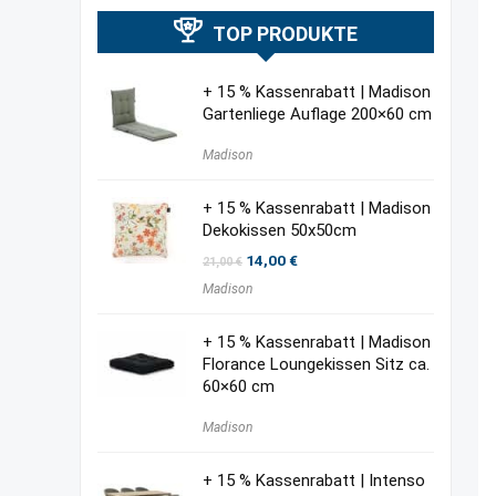
TOP PRODUKTE
+ 15 % Kassenrabatt | Madison
Gartenliege Auflage 200×60 cm
Madison
+ 15 % Kassenrabatt | Madison
Dekokissen 50x50cm
Ursprünglicher
Aktueller
14,00
€
21,00
€
Preis
Preis
Madison
war:
ist:
21,00 €
14,00 €.
+ 15 % Kassenrabatt | Madison
Florance Loungekissen Sitz ca.
60×60 cm
Madison
+ 15 % Kassenrabatt | Intenso