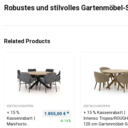
Robustes und stilvolles Gartenmöbel-
Related Products
ESSTISCHGRUPPEN
ESSTISCHGRUPPEN
+ 15 %
+ 15 % Kassenrabatt |
Ursprünglicher Preis war: 2.215,00 €
Aktueller Preis ist: 1.855,00 
1.855,00
€
Kassenrabatt |
Intenso Tropea/ROUGH
16%
Manifesto
120 cm Gartenmöbel-S