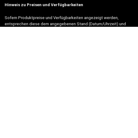
Hinweis zu Preisen und Verfügbarkeiten
Sofern Produktpreise und Verfügbarkeiten angezeigt werden,
entsprechen diese dem angegebenen Stand (Datum/Uhrzeit) und
können sich auf der verlinkten Seite jederzeit ändern. Für den Kauf
eines Produkts gelten die Angaben zu Preis und Verfügbarkeit, die
zum Kaufzeitpunkt [auf der/den maßgeblichen Amazon-Website(s)]
angezeigt werden.
Neben Amazon arbeiten wir mit verschiedenen weiteren Online-Shops
zusammen.
Unsere Webseite finanziert sich durch platzierte Werbeanzeigen und
sogenannten Affiliate Links (Produktlinks). Diese sind mit einem *
oder einem Hinweis auf Amazon verlinkt.
Durch das Anklicken der Produktlinks bzw. Werbeanzeigen verdienen
wir einen kleinen Betrag, der uns hilft, diese Seite weiter zu
verbessern. Der Preis der Produkte bleibt dabei für Sie gleich!