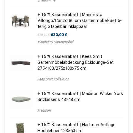
Shadowline
war:
ist:
149,00 €
119,00 €.
+ 15 % Kassenrabatt | Manifesto
Villongo/Canzo 80 cm Gartenmöbel-Set 5-
teilig Stapelbar inklapbaar
Ursprünglicher
Aktueller
630,00
€
670,00
€
Preis
Preis
Manifesto Gartenmöbel
war:
ist:
670,00 €
630,00 €.
+ 15 % Kassenrabatt | Kees Smit
Gartenmöbelabdeckung Ecklounge-Set
275×100/275x100x75 cm
Kees Smit Kollektion
+ 15 % Kassenrabatt | Madison Wicker York
Sitzkissens 48×48 cm
Madison
+ 15 % Kassenrabatt | Hartman Auflage
Hochlehner 123×50 cm