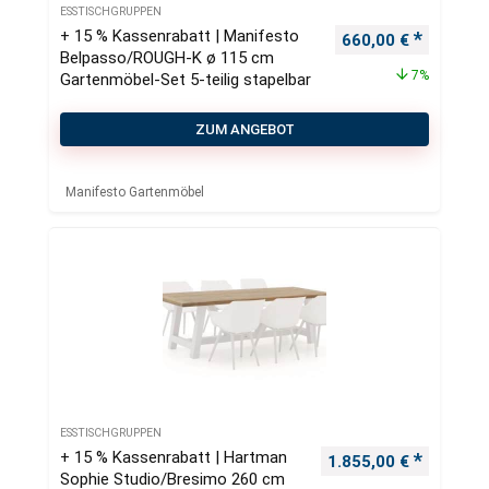
ESSTISCHGRUPPEN
+ 15 % Kassenrabatt | Manifesto
Ursprünglicher Pre
Aktueller
660,00
€
Belpasso/ROUGH-K ø 115 cm
7%
Gartenmöbel-Set 5-teilig stapelbar
ZUM ANGEBOT
Manifesto Gartenmöbel
ESSTISCHGRUPPEN
+ 15 % Kassenrabatt | Hartman
Ursprünglicher Preis
Aktueller
1.855,00
€
Sophie Studio/Bresimo 260 cm