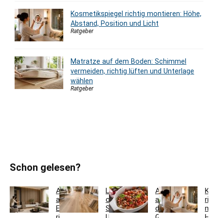
Kosmetikspiegel richtig montieren: Höhe,
Abstand, Position und Licht
Ratgeber
Matratze auf dem Boden: Schimmel
vermeiden, richtig lüften und Unterlage
wählen
Ratgeber
Schon gelesen?
Akustikpaneele
Landhausdiele
Auflaufform
Kos
aus
oder
auf
rich
Eiche
Schiffsboden:
den
mon
richtig
Unterschiede
Grill
Höh