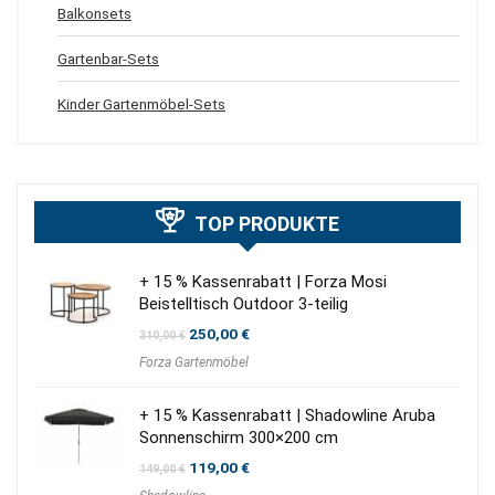
Balkonsets
Gartenbar-Sets
Kinder Gartenmöbel-Sets
TOP PRODUKTE
+ 15 % Kassenrabatt | Forza Mosi
Beistelltisch Outdoor 3-teilig
Ursprünglicher
Aktueller
250,00
€
310,00
€
Preis
Preis
Forza Gartenmöbel
war:
ist:
310,00 €
250,00 €.
+ 15 % Kassenrabatt | Shadowline Aruba
Sonnenschirm 300×200 cm
Ursprünglicher
Aktueller
119,00
€
149,00
€
Preis
Preis