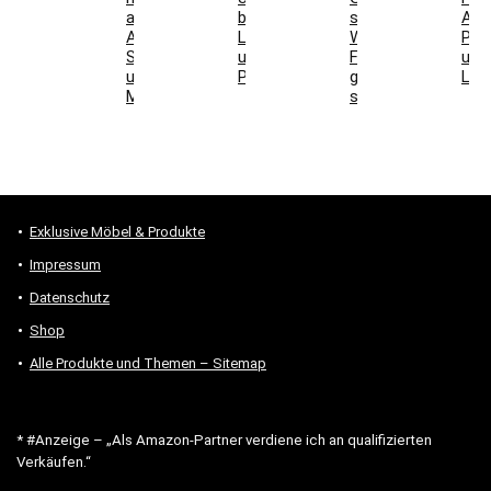
auswählen:
bei
stellen:
Abs
Aufbau,
Laminat
Welche
Pos
Schallwirkung
und
Formen
und
und
Parkett
geeignet
Lich
Montage
sind
Exklusive Möbel & Produkte
Impressum
Datenschutz
Shop
Alle Produkte und Themen – Sitemap
* #Anzeige – „Als Amazon-Partner verdiene ich an qualifizierten
Verkäufen.“