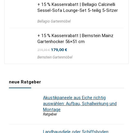
+ 15 % Kassenrabatt | Bellagio Calcinelli
Sessel-Sofa Lounge-Set 5-teilig 5-Sitzer
Bellagio Gartenmöbel
+ 15 % Kassenrabatt | Bernstein Mainz
Gartenhocker 56×51 cm
Ursprünglicher
Aktueller
179,00
€
219,00
€
Preis
Preis
Bernstein Gartenmöbel
war:
ist:
219,00 €
179,00 €.
neue Ratgeber
Akustikpaneele aus Eiche richtig
auswählen: Aufbau, Schallwirkung und
Montage
Ratgeber
Landhausdiele oder Schiffsboden: