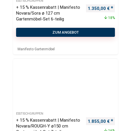
ESSTISCHGRUPPEN
+ 15 % Kassenrabatt | Manifesto
Ursprünglicher Preis
Aktueller
1.350,00
€
Novara/Sora ø 127 cm
18%
Gartenmöbel-Set 6-teilig
ZUM ANGEBOT
Manifesto Gartenmöbel
ESSTISCHGRUPPEN
+ 15 % Kassenrabatt | Manifesto
Ursprünglicher Preis
Aktueller
1.855,00
€
Novara/ROUGH-Y ø150 cm
16%