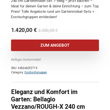
240 cm Gartenmöbel-Set 7-teilig – jetzt kaufen! –
Ideal für deinen Garten & deine Einrichtung – zum Top
Preis! Tolle Angebote rund um Gartenmöbel-Sets >
Esstischgruppen entdecken!
Ursprünglicher
Aktueller
1.420,00
€
2.350,00
€
Preis
Preis
war:
ist:
ZUM ANGEBOT
2.350,00 €
1.420,00 €.
Bellagio Gartenmöbel
SKU:
6db2ab2f2719
Category:
Esstischgruppen
Eleganz und Komfort im
Garten: Bellagio
Vezzano/ROUGH-X 240 cm