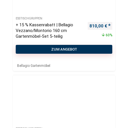
ESSTISCHGRUPPEN
+ 15 % Kassenrabatt | Bellagio
Ursprünglicher Pre
Aktueller
810,00
€
Vezzano/Montorio 160 cm
60%
Gartenmöbel-Set 5-teilig
ZUM ANGEBOT
Bellagio Gartenmöbel