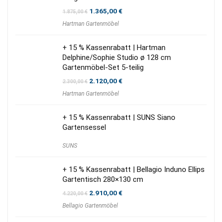
Ursprünglicher
Aktueller
1.365,00
€
1.875,00
€
Preis
Preis
Hartman Gartenmöbel
war:
ist:
1.875,00 €
1.365,00 €.
+ 15 % Kassenrabatt | Hartman
Delphine/Sophie Studio ø 128 cm
Gartenmöbel-Set 5-teilig
Ursprünglicher
Aktueller
2.120,00
€
2.300,00
€
Preis
Preis
Hartman Gartenmöbel
war:
ist:
2.300,00 €
2.120,00 €.
+ 15 % Kassenrabatt | SUNS Siano
Gartensessel
SUNS
+ 15 % Kassenrabatt | Bellagio Induno Ellips
Gartentisch 280×130 cm
Ursprünglicher
Aktueller
2.910,00
€
4.220,00
€
Preis
Preis
Bellagio Gartenmöbel
war:
ist:
4.220,00 €
2.910,00 €.