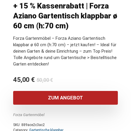
+ 15 % Kassenrabatt | Forza
Aziano Gartentisch klappbar ø
60 cm (h:70 cm)
Forza Gartenmöbel – Forza Aziano Gartentisch
klappbar ø 60 cm (h:70 cm) – jetzt kaufen! – Ideal für
deinen Garten & deine Einrichtung – zum Top Preis!
Tolle Angebote rund um Gartentische > Beistelltische
Garten entdecken!
Ursprünglicher
Aktueller
45,00
€
50,00
€
Preis
Preis
war:
ist:
ZUM ANGEBOT
50,00 €
45,00 €.
Forza Gartenmöbel
SKU:
889ace2c3ac2
Category:
Gartentische klappbar