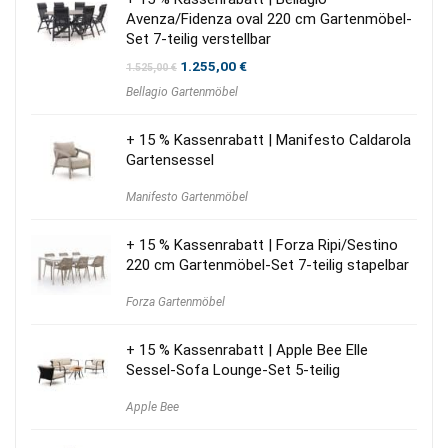
Avenza/Fidenza oval 220 cm Gartenmöbel-
Set 7-teilig verstellbar
Ursprünglicher
Aktueller
1.255,00
€
1.525,00
€
Preis
Preis
Bellagio Gartenmöbel
war:
ist:
1.525,00 €
1.255,00 €.
+ 15 % Kassenrabatt | Manifesto Caldarola
Gartensessel
Manifesto Gartenmöbel
+ 15 % Kassenrabatt | Forza Ripi/Sestino
220 cm Gartenmöbel-Set 7-teilig stapelbar
Forza Gartenmöbel
+ 15 % Kassenrabatt | Apple Bee Elle
Sessel-Sofa Lounge-Set 5-teilig
Apple Bee