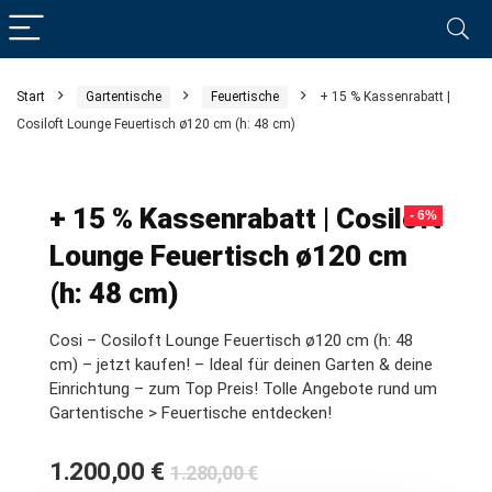
Start
Gartentische
Feuertische
+ 15 % Kassenrabatt |
Cosiloft Lounge Feuertisch ø120 cm (h: 48 cm)
+ 15 % Kassenrabatt | Cosiloft
- 6%
Lounge Feuertisch ø120 cm
(h: 48 cm)
Cosi – Cosiloft Lounge Feuertisch ø120 cm (h: 48
cm) – jetzt kaufen! – Ideal für deinen Garten & deine
Einrichtung – zum Top Preis! Tolle Angebote rund um
Gartentische > Feuertische entdecken!
Ursprünglicher
Aktueller
1.200,00
€
1.280,00
€