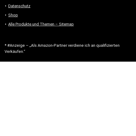
Datenschutz
Shop
Alle Produkte und Themen – Sitemap
* #Anzeige – „Als Amazon-Partner verdiene ich an qualifizierten
Verkäufen.“
Hinweis zu Preisen und Verfügbarkeiten
Sofern Produktpreise und Verfügbarkeiten angezeigt werden,
entsprechen diese dem angegebenen Stand (Datum/Uhrzeit) und
können sich auf der verlinkten Seite jederzeit ändern. Für den Kauf
eines Produkts gelten die Angaben zu Preis und Verfügbarkeit, die
zum Kaufzeitpunkt [auf der/den maßgeblichen Amazon-Website(s)]
angezeigt werden.
Neben Amazon arbeiten wir mit verschiedenen weiteren Online-Shops
zusammen.