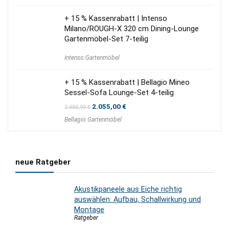
+ 15 % Kassenrabatt | Intenso
Milano/ROUGH-X 320 cm Dining-Lounge
Gartenmöbel-Set 7-teilig
Intenso Gartenmöbel
+ 15 % Kassenrabatt | Bellagio Mineo
Sessel-Sofa Lounge-Set 4-teilig
Ursprünglicher
Aktueller
2.055,00
€
2.660,00
€
Preis
Preis
Bellagio Gartenmöbel
war:
ist:
2.660,00 €
2.055,00 €.
neue Ratgeber
Akustikpaneele aus Eiche richtig
auswählen: Aufbau, Schallwirkung und
Montage
Ratgeber