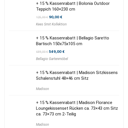
+ 15 % Kassenrabatt | Bolonia Outdoor
Teppich 160×230 cm
Ursprünglicher
Aktueller
90,00
€
125,00
€
Preis
Preis
Kees Smit Kollektion
war:
ist:
125,00 €
90,00 €.
+ 15 % Kassenrabatt | Bellagio Saretto
Bartisch 150x75x105 cm
Ursprünglicher
Aktueller
549,00
€
689,00
€
Preis
Preis
Bellagio Gartenmöbel
war:
ist:
689,00 €
549,00 €.
+ 15 % Kassenrabatt | Madison Sitzkissens
Schalenstuhl 48×46 cm Sitz
Madison
+ 15 % Kassenrabatt | Madison Florance
Loungekissenset Rücken ca. 73×43 cm Sitz
ca. 73×73 cm 2-Teilig
Madison