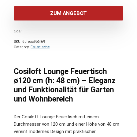
Preis
Preis
war:
ist:
ZUM ANGEBOT
1.280,00 €
1.200,00 €.
Cosi
SKU:
6dfeac9b6f69
Category:
Feuertische
Cosiloft Lounge Feuertisch
ø120 cm (h: 48 cm) – Eleganz
und Funktionalität für Garten
und Wohnbereich
Der Cosiloft Lounge Feuertisch mit einem
Durchmesser von 120 cm und einer Höhe von 48 cm
vereint modernes Design mit praktischer