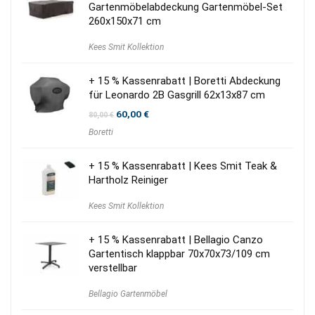
Gartenmöbelabdeckung Gartenmöbel-Set
260x150x71 cm
Kees Smit Kollektion
+ 15 % Kassenrabatt | Boretti Abdeckung
für Leonardo 2B Gasgrill 62x13x87 cm
Ursprünglicher
Aktueller
60,00
€
80,00
€
Preis
Preis
Boretti
war:
ist:
80,00 €
60,00 €.
+ 15 % Kassenrabatt | Kees Smit Teak &
Hartholz Reiniger
Kees Smit Kollektion
+ 15 % Kassenrabatt | Bellagio Canzo
Gartentisch klappbar 70x70x73/109 cm
verstellbar
Bellagio Gartenmöbel