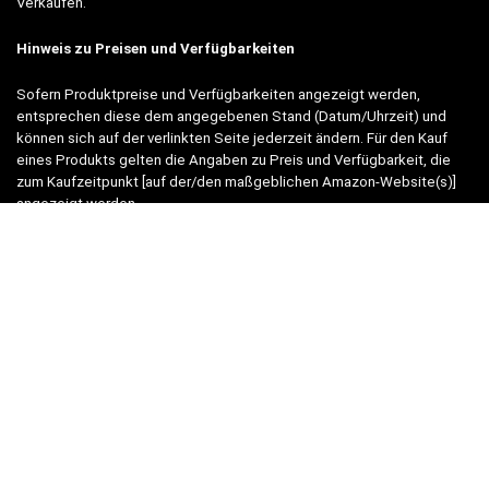
Verkäufen.“
Hinweis zu Preisen und Verfügbarkeiten
Sofern Produktpreise und Verfügbarkeiten angezeigt werden,
entsprechen diese dem angegebenen Stand (Datum/Uhrzeit) und
können sich auf der verlinkten Seite jederzeit ändern. Für den Kauf
eines Produkts gelten die Angaben zu Preis und Verfügbarkeit, die
zum Kaufzeitpunkt [auf der/den maßgeblichen Amazon-Website(s)]
angezeigt werden.
Neben Amazon arbeiten wir mit verschiedenen weiteren Online-Shops
zusammen.
Unsere Webseite finanziert sich durch platzierte Werbeanzeigen und
sogenannten Affiliate Links (Produktlinks). Diese sind mit einem *
oder einem Hinweis auf Amazon verlinkt.
Durch das Anklicken der Produktlinks bzw. Werbeanzeigen verdienen