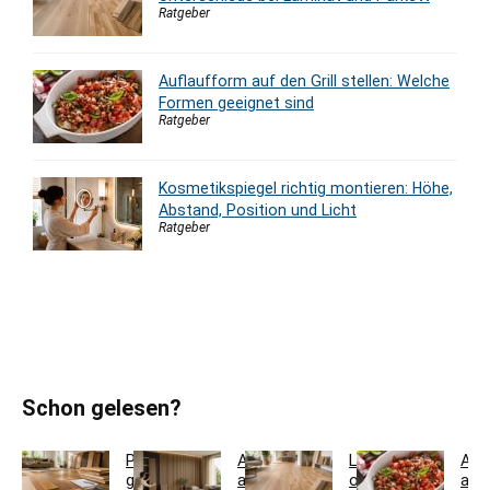
Ratgeber
Auflaufform auf den Grill stellen: Welche
Formen geeignet sind
Ratgeber
Kosmetikspiegel richtig montieren: Höhe,
Abstand, Position und Licht
Ratgeber
Schon gelesen?
Parkett
Akustikpaneele
Landhausdiele
Auf
günstig
aus
oder
auf