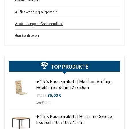
Aufbewahrung allgemein
Abdeckungen Gartenmöbel
Gartenboxen
TOP PRODUKTE
+ 15 % Kassenrabatt | Madison Auflage
Hochlehner dünn 125x50cm
Ursprünglicher
Aktueller
35,00
€
47,00
€
Preis
Preis
Madison
war:
ist:
47,00 €
35,00 €.
+ 15 % Kassenrabatt | Hartman Concept
Esstisch 100x100x75 cm