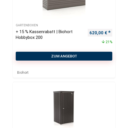
GARTENBOXEN
+ 15 % Kassenrabatt | Biohort
Ursprünglicher Pre
Aktueller
620,00
€
Hobbybox 200
21%
ZUM ANGEBOT
Biohort