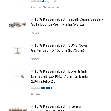
Ursprünglicher
Aktueller
429,00
€
669,00
€
Preis
Preis
Hartman Gartenmöbel
war:
ist:
669,00 €
429,00 €.
+ 15 % Kassenrabatt | Zavelli Cuore Sessel-
Sofa Lounge-Set 4-teilig 5-Sitzer
Zavelli
+ 15 % Kassenrabatt | SUNS Nova
Gartentisch ø 150 cm (h: 75 cm)
SUNS
+ 15 % Kassenrabatt | Boretti Grill
Drehspieß 22x104x17 cm für Barilo
2.0/Fratello 2.0
Ursprünglicher
Aktueller
80,00
€
90,00
€
Preis
Preis
Boretti
war:
ist:
90,00 €
80,00 €.
+ 15 % Kassenrabatt | Intenso