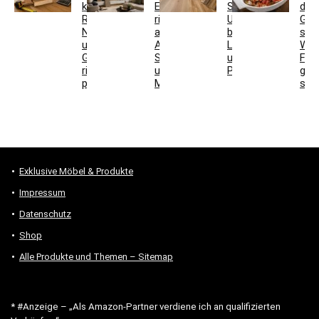
kaufen:
Eiche
Schiffsboden:
den
Restposten,
richtig
Unterschiede
Grill
Nutzschicht
auswählen:
bei
stel
und
Aufbau,
Laminat
Wel
Gesamtkosten
Schallwirkung
und
For
richtig
und
Parkett
gee
prüfen
Montage
sind
Exklusive Möbel & Produkte
Impressum
Datenschutz
Shop
Alle Produkte und Themen – Sitemap
* #Anzeige – „Als Amazon-Partner verdiene ich an qualifizierten