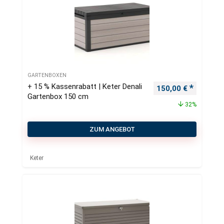
GARTENBOXEN
+ 15 % Kassenrabatt | Keter Denali
Ursprünglicher Pre
Aktueller
150,00
€
Gartenbox 150 cm
32%
ZUM ANGEBOT
Keter