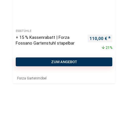
ESSSTÜHLE
+ 15 % Kassenrabatt | Forza
Ursprünglicher Pre
Aktueller
110,00
€
Fossano Gartenstuhl stapelbar
21%
ZUM ANGEBOT
Forza Gartenmöbel