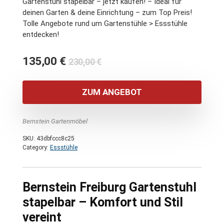
Gartenstuhl stapelbar – jetzt kaufen! – Ideal für
deinen Garten & deine Einrichtung – zum Top Preis!
Tolle Angebote rund um Gartenstühle > Essstühle
entdecken!
Ursprünglicher
Aktueller
135,00
€
230,00
€
Preis
Preis
war:
ist:
ZUM ANGEBOT
230,00 €
135,00 €.
Bernstein Gartenmöbel
SKU:
43dbfccc8c25
Category:
Essstühle
Bernstein Freiburg Gartenstuhl
stapelbar – Komfort und Stil
vereint