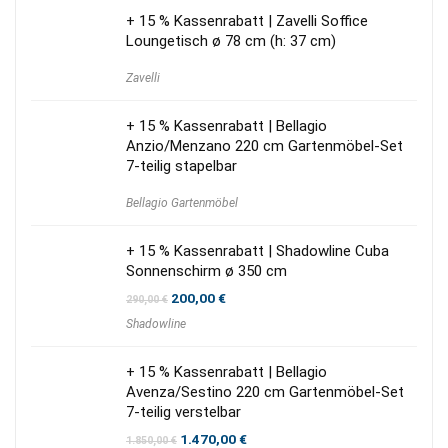
+ 15 % Kassenrabatt | Zavelli Soffice
Loungetisch ø 78 cm (h: 37 cm)
Zavelli
+ 15 % Kassenrabatt | Bellagio
Anzio/Menzano 220 cm Gartenmöbel-Set
7-teilig stapelbar
Bellagio Gartenmöbel
+ 15 % Kassenrabatt | Shadowline Cuba
Sonnenschirm ø 350 cm
Ursprünglicher
Aktueller
200,00
€
290,00
€
Preis
Preis
Shadowline
war:
ist:
290,00 €
200,00 €.
+ 15 % Kassenrabatt | Bellagio
Avenza/Sestino 220 cm Gartenmöbel-Set
7-teilig verstelbar
Ursprünglicher
Aktueller
1.470,00
€
1.850,00
€