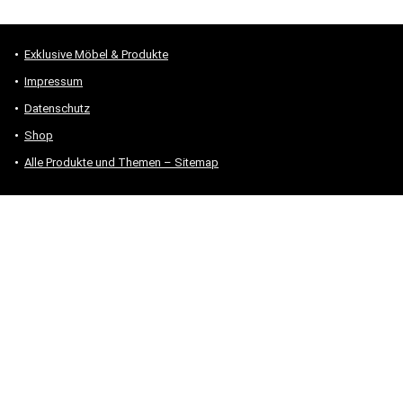
Exklusive Möbel & Produkte
Impressum
Datenschutz
Shop
Alle Produkte und Themen – Sitemap
* #Anzeige – „Als Amazon-Partner verdiene ich an qualifizierten
Verkäufen.“
Hinweis zu Preisen und Verfügbarkeiten
Sofern Produktpreise und Verfügbarkeiten angezeigt werden,
entsprechen diese dem angegebenen Stand (Datum/Uhrzeit) und
können sich auf der verlinkten Seite jederzeit ändern. Für den Kauf
eines Produkts gelten die Angaben zu Preis und Verfügbarkeit, die
zum Kaufzeitpunkt [auf der/den maßgeblichen Amazon-Website(s)]