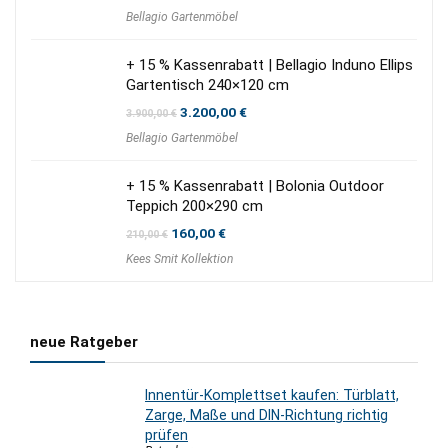
Preis
Preis
Bellagio Gartenmöbel
war:
ist:
1.850,00 €
1.470,00 €.
+ 15 % Kassenrabatt | Bellagio Induno Ellips
Gartentisch 240×120 cm
Ursprünglicher
Aktueller
3.200,00
€
3.900,00
€
Preis
Preis
Bellagio Gartenmöbel
war:
ist:
3.900,00 €
3.200,00 €.
+ 15 % Kassenrabatt | Bolonia Outdoor
Teppich 200×290 cm
Ursprünglicher
Aktueller
160,00
€
210,00
€
Preis
Preis
Kees Smit Kollektion
war:
ist:
210,00 €
160,00 €.
neue Ratgeber
Innentür-Komplettset kaufen: Türblatt,
Zarge, Maße und DIN-Richtung richtig
prüfen