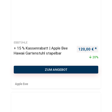
ESSSTÜHLE
+ 15 % Kassenrabatt | Apple Bee
Ursprünglicher Pre
Aktueller
120,00
€
Hawaii Gartenstuhl stapelbar
20%
ZUM ANGEBOT
Apple Bee