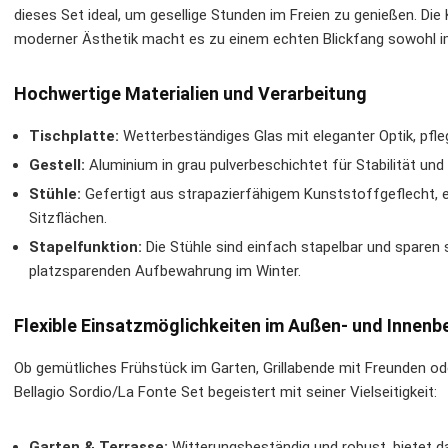
dieses Set ideal, um gesellige Stunden im Freien zu genießen. Di
moderner Ästhetik macht es zu einem echten Blickfang sowohl im
Hochwertige Materialien und Verarbeitung
Tischplatte:
Wetterbeständiges Glas mit eleganter Optik, pfle
Gestell:
Aluminium in grau pulverbeschichtet für Stabilität un
Stühle:
Gefertigt aus strapazierfähigem Kunststoffgeflecht
Sitzflächen.
Stapelfunktion:
Die Stühle sind einfach stapelbar und sparen 
platzsparenden Aufbewahrung im Winter.
Flexible Einsatzmöglichkeiten im Außen- und Innenb
Ob gemütliches Frühstück im Garten, Grillabende mit Freunden o
Bellagio Sordio/La Fonte Set begeistert mit seiner Vielseitigkeit:
Garten & Terrasse:
Witterungsbeständig und robust, bietet d