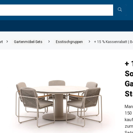
rt
Gartenmöbel-Sets
Esstischgruppen
+ 15 % Kassenrabatt | B
+ 
So
Ga
St
Mani
150 
kauf
zum
Sets