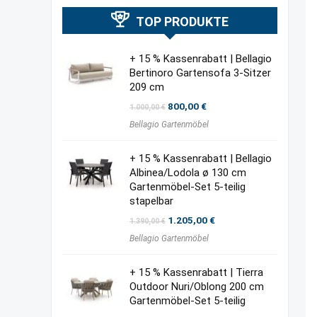
TOP PRODUKTE
+ 15 % Kassenrabatt | Bellagio
Bertinoro Gartensofa 3-Sitzer
209 cm
Ursprünglicher
Aktueller
800,00
€
1.000,00
€
Preis
Preis
Bellagio Gartenmöbel
war:
ist:
1.000,00 €
800,00 €.
+ 15 % Kassenrabatt | Bellagio
Albinea/Lodola ø 130 cm
Gartenmöbel-Set 5-teilig
stapelbar
Ursprünglicher
Aktueller
1.205,00
€
1.390,00
€
Preis
Preis
Bellagio Gartenmöbel
war:
ist:
1.390,00 €
1.205,00 €.
+ 15 % Kassenrabatt | Tierra
Outdoor Nuri/Oblong 200 cm
Gartenmöbel-Set 5-teilig