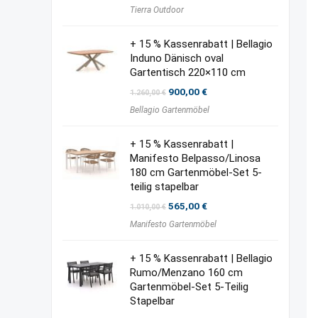
Tierra Outdoor
+ 15 % Kassenrabatt | Bellagio
Induno Dänisch oval
Gartentisch 220×110 cm
Ursprünglicher
Aktueller
900,00
€
1.260,00
€
Preis
Preis
Bellagio Gartenmöbel
war:
ist:
1.260,00 €
900,00 €.
+ 15 % Kassenrabatt |
Manifesto Belpasso/Linosa
180 cm Gartenmöbel-Set 5-
teilig stapelbar
Ursprünglicher
Aktueller
565,00
€
1.010,00
€
Preis
Preis
Manifesto Gartenmöbel
war:
ist:
1.010,00 €
565,00 €.
+ 15 % Kassenrabatt | Bellagio
Rumo/Menzano 160 cm
Gartenmöbel-Set 5-Teilig
Stapelbar