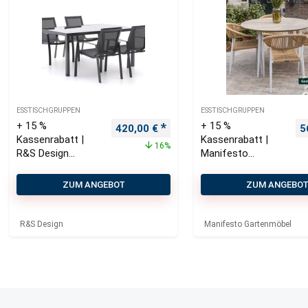
ESSTISCHGRUPPEN
ESSTISCHGRUPPEN
+ 15 %
+ 15 %
Ursprünglicher Preis war: 500,00 €
Aktueller Preis ist: 420,00 €.
U
420,00
€
5
Kassenrabatt |
Kassenrabatt |
16%
R&S Design
Manifesto
Altea/Caluso 160
Belpasso/Falcade
cm Gartenmöbel-
ø 115 cm
ZUM ANGEBOT
ZUM ANGEBO
Set 5-teilig
Gartenmöbel-Set
stapelbar
5-teilig stapelbar
R&S Design
Manifesto Gartenmöbel