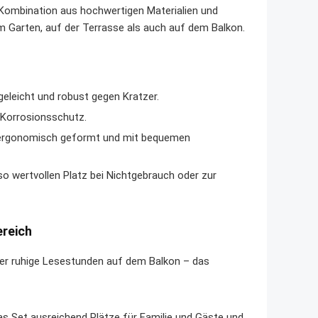
e Kombination aus hochwertigen Materialien und
 Garten, auf der Terrasse als auch auf dem Balkon.
geleicht und robust gegen Kratzer.
d Korrosionsschutz.
, ergonomisch geformt und mit bequemen
so wertvollen Platz bei Nichtgebrauch oder zur
ereich
der ruhige Lesestunden auf dem Balkon – das
as Set ausreichend Plätze für Familie und Gäste und