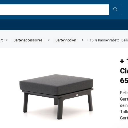
rt
Gartenaccessoires
Gartenhocker
+ 15 % Kassenrabatt | Be
+ 
Ci
6
Bell
Gart
dein
Tol
Gar