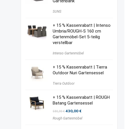
Gartenbank
SUNS
+ 15 % Kassenrabatt | Intenso
Umbria/ROUGH-S 160 cm
Gartenmöbel-Set 5-teilig
verstellbar
Intenso Gartenmöbel
+ 15 % Kassenrabatt | Tierra
Outdoor Nuri Gartensessel
Tierra Outdoor
+ 15 % Kassenrabatt | ROUGH
Batang Gartensessel
Ursprünglicher
Aktueller
430,00
€
580,00
€
Preis
Preis
Rough Gartenmöbel
war:
ist:
580,00 €
430,00 €.