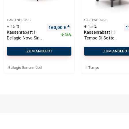
GARTENHOCKER
GARTENHOCKER
+ 15 %
+ 15 %
Ursprünglicher Preis war: 250,00 €
Aktueller Preis ist: 160,00 €.
U
160,00
€
1
Kassenrabatt |
Kassenrabatt | Il
36%
Bellagio Nova Siri
Tempo Di Sotto
Gartenhocker
Lounge
70×70 cm
Gartenhocker 66
ZUM ANGEBOT
ZUM ANGEBO
cm
Bellagio Gartenmöbel
Il Tempo