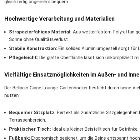
gleichzeitig angenehm bequem.
Hochwertige Verarbeitung und Materialien
Strapazierfähiges Material:
Aus wetterfestem Polyrattan gef
Sonne ohne Qualitätsverlust.
Stabile Konstruktion:
Ein solides Aluminiumgestell sorgt für 
Pflegeleicht:
Die glatte Oberfläche lässt sich unkompliziert m
Vielfältige Einsatzmöglichkeiten im Außen- und Inn
Der Bellagio Ciane Lounge-Gartenhocker besticht durch seine Viels
nutzen:
Bequemer Sitzplatz:
Perfekt als zusätzliche Sitzgelegenheit 
Terrassenbereich.
Praktischer Tisch:
Ideal als kleiner Beistelltisch für Geträn
Fußbank:
Ergonomisch geeignet, um die Beine entspannt hoch