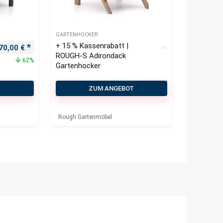
GARTENHOCKER
+ 15 % Kassenrabatt |
rsprünglicher Preis war: 445,00 €
Aktueller Preis ist: 170,00 €.
70,00
€
ROUGH-S Adirondack
62%
Gartenhocker
T
ZUM ANGEBOT
Rough Gartenmöbel