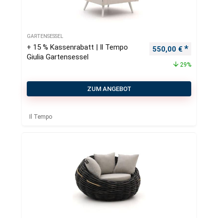
GARTENSESSEL
+ 15 % Kassenrabatt | Il Tempo
Ursprünglicher Pre
Aktueller
550,00
€
Giulia Gartensessel
29%
ZUM ANGEBOT
Il Tempo