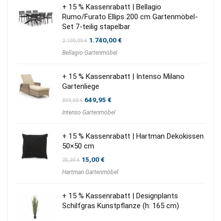
+ 15 % Kassenrabatt | Bellagio
Rumo/Furato Ellips 200 cm Gartenmöbel-
Set 7-teilig stapelbar
Ursprünglicher
Aktueller
1.740,00
€
2.100,00
€
Preis
Preis
Bellagio Gartenmöbel
war:
ist:
2.100,00 €
1.740,00 €.
+ 15 % Kassenrabatt | Intenso Milano
Gartenliege
Ursprünglicher
Aktueller
649,95
€
809,00
€
Preis
Preis
Intenso Gartenmöbel
war:
ist:
809,00 €
649,95 €.
+ 15 % Kassenrabatt | Hartman Dekokissen
50×50 cm
Ursprünglicher
Aktueller
15,00
€
25,00
€
Preis
Preis
Hartman Gartenmöbel
war:
ist:
25,00 €
15,00 €.
+ 15 % Kassenrabatt | Designplants
Schilfgras Kunstpflanze (h: 165 cm)