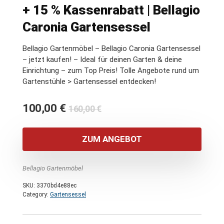
+ 15 % Kassenrabatt | Bellagio
Caronia Gartensessel
Bellagio Gartenmöbel – Bellagio Caronia Gartensessel
– jetzt kaufen! – Ideal für deinen Garten & deine
Einrichtung – zum Top Preis! Tolle Angebote rund um
Gartenstühle > Gartensessel entdecken!
Ursprünglicher
Aktueller
100,00
€
160,00
€
Preis
Preis
war:
ist:
ZUM ANGEBOT
160,00 €
100,00 €.
Bellagio Gartenmöbel
SKU:
3370bd4e88ec
Category:
Gartensessel