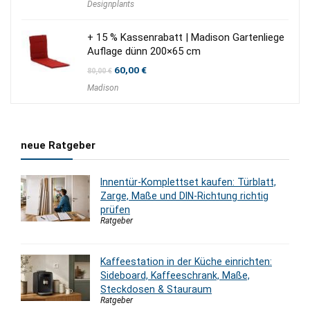
Designplants
+ 15 % Kassenrabatt | Madison Gartenliege
Auflage dünn 200×65 cm
Ursprünglicher
Aktueller
60,00
€
80,00
€
Preis
Preis
Madison
war:
ist:
80,00 €
60,00 €.
neue Ratgeber
Innentür-Komplettset kaufen: Türblatt,
Zarge, Maße und DIN-Richtung richtig
prüfen
Ratgeber
Kaffeestation in der Küche einrichten:
Sideboard, Kaffeeschrank, Maße,
Steckdosen & Stauraum
Ratgeber