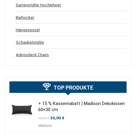
Gartenstühle Hochlehner
Barhocker
Hängesessel
Schaukelstühle
Adirondack Chairs
TOP PRODUKTE
+ 15 % Kassenrabatt | Madison Dekokissen
60×30 cm
Ursprünglicher
Aktueller
30,00
€
60,00
€
Preis
Preis
Madison
war:
ist:
60,00 €
30,00 €.