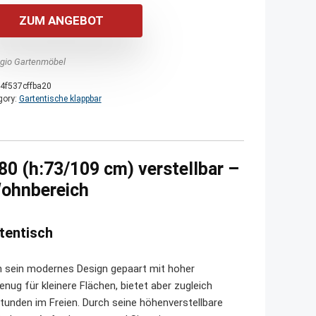
ZUM ANGEBOT
agio Gartenmöbel
4f537cffba20
gory:
Gartentische klappbar
80 (h:73/109 cm) verstellbar –
 Wohnbereich
rtentisch
 sein modernes Design gepaart mit hoher
nug für kleinere Flächen, bietet aber zugleich
unden im Freien. Durch seine höhenverstellbare