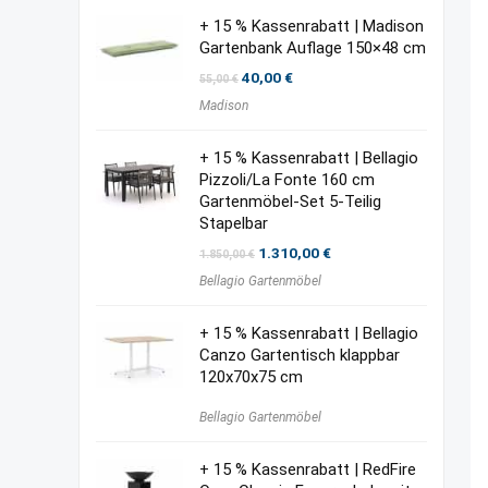
+ 15 % Kassenrabatt | Madison
Gartenbank Auflage 150×48 cm
Ursprünglicher
Aktueller
40,00
€
55,00
€
Preis
Preis
Madison
war:
ist:
55,00 €
40,00 €.
+ 15 % Kassenrabatt | Bellagio
Pizzoli/La Fonte 160 cm
Gartenmöbel-Set 5-Teilig
Stapelbar
Ursprünglicher
Aktueller
1.310,00
€
1.850,00
€
Preis
Preis
Bellagio Gartenmöbel
war:
ist:
1.850,00 €
1.310,00 €.
+ 15 % Kassenrabatt | Bellagio
Canzo Gartentisch klappbar
120x70x75 cm
Bellagio Gartenmöbel
+ 15 % Kassenrabatt | RedFire