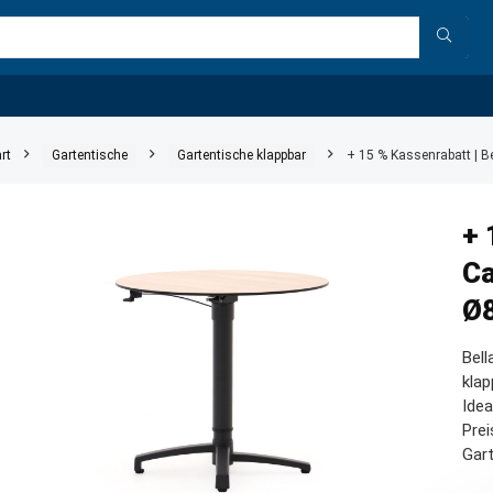
rt
Gartentische
Gartentische klappbar
+ 15 % Kassenrabatt | B
+ 
Ca
Ø8
Bell
klap
Idea
Prei
Gart