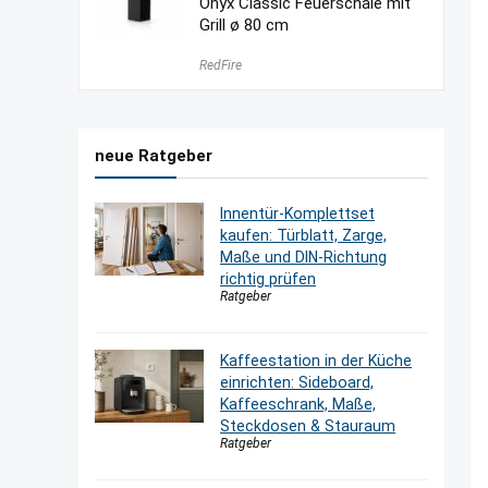
Onyx Classic Feuerschale mit
Grill ø 80 cm
RedFire
neue Ratgeber
Innentür-Komplettset
kaufen: Türblatt, Zarge,
Maße und DIN-Richtung
richtig prüfen
Ratgeber
Kaffeestation in der Küche
einrichten: Sideboard,
Kaffeeschrank, Maße,
Steckdosen & Stauraum
Ratgeber