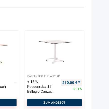
GARTENTISCHE KLAPPBAR
+ 15 %
Ursprünglicher Preis war: 
Aktueller Preis i
210,00
€
isch
Kassenrabatt |
16%
Bellagio Canzo
Gartentisch
klappbar 80x80x73
T
ZUM ANGEBOT
cm