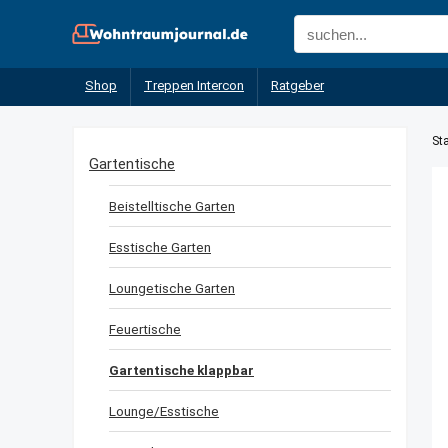
Shop
Treppen Intercon
Ratgeber
Sta
Gartentische
Beistelltische Garten
Esstische Garten
Loungetische Garten
Feuertische
Gartentische klappbar
Lounge/Esstische