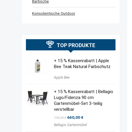
Bartische
Konsolentische Outdoor
TOP PRODUKTE
+ 15 % Kassenrabatt | Apple
Bee Teak Natural Farbschutz
Apple Bee
+ 15 % Kassenrabatt | Bellagio
Lugo/Fidenza 90 cm
Gartenmöbel-Set 3-teilig
verstellbar
Ursprünglicher
Aktueller
640,00
€
740,00
€
Preis
Preis
Bellagio Gartenmöbel
war:
ist:
740,00 €
640,00 €.