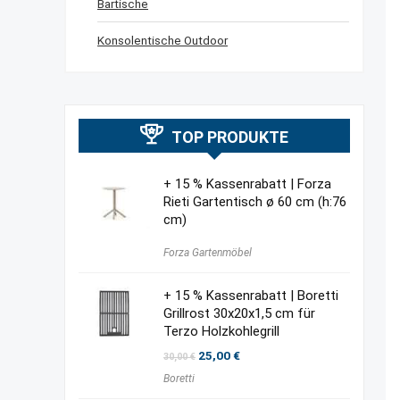
Bartische
Konsolentische Outdoor
TOP PRODUKTE
+ 15 % Kassenrabatt | Forza
Rieti Gartentisch ø 60 cm (h:76
cm)
Forza Gartenmöbel
+ 15 % Kassenrabatt | Boretti
Grillrost 30x20x1,5 cm für
Terzo Holzkohlegrill
Ursprünglicher
Aktueller
25,00
€
30,00
€
Preis
Preis
Boretti
war:
ist:
30,00 €
25,00 €.