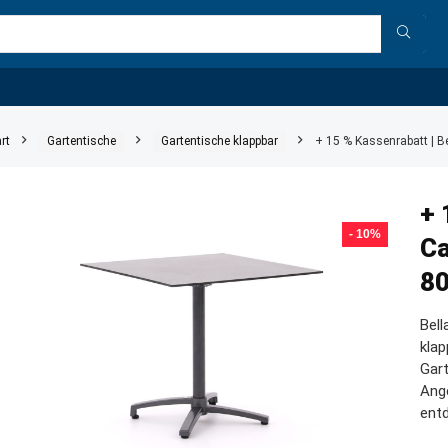
rt
Gartentische
Gartentische klappbar
+ 15 % Kassenrabatt | B
+ 
- 10%
Ca
8
Bell
klap
Gart
Ange
ent