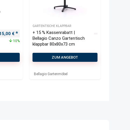
GARTENTISCHE KLAPPBAR
+ 15 % Kassenrabatt |
rsprünglicher Preis war: 240,00 €
Aktueller Preis ist: 215,00 €.
15,00
€
Bellagio Canzo Gartentisch
10%
klappbar 80x80x73 cm
T
ZUM ANGEBOT
Bellagio Gartenmöbel