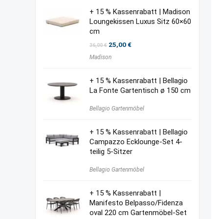
+ 15 % Kassenrabatt | Madison
Loungekissen Luxus Sitz 60×60
cm
Ursprünglicher
Aktueller
25,00
€
36,00
€
Preis
Preis
Madison
war:
ist:
36,00 €
25,00 €.
+ 15 % Kassenrabatt | Bellagio
La Fonte Gartentisch ø 150 cm
Bellagio Gartenmöbel
+ 15 % Kassenrabatt | Bellagio
Campazzo Ecklounge-Set 4-
teilig 5-Sitzer
Bellagio Gartenmöbel
+ 15 % Kassenrabatt |
Manifesto Belpasso/Fidenza
oval 220 cm Gartenmöbel-Set