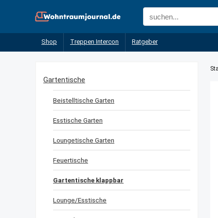
Shop
Treppen Intercon
Ratgeber
Sta
Gartentische
Beistelltische Garten
Esstische Garten
Loungetische Garten
Feuertische
Gartentische klappbar
Lounge/Esstische