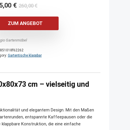
Ursprünglicher
Aktueller
5,00
€
260,00
€
Preis
Preis
war:
ist:
ZUM ANGEBOT
260,00 €
235,00 €.
agio Gartenmöbel
851018f62262
gory:
Gartentische klappbar
0x80x73 cm – vielseitig und
nktionalität und elegantem Design. Mit den Maßen
Gartenrunden, entspannte Kaffeepausen oder die
e klappbare Konstruktion, die eine einfache