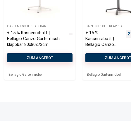
GARTENTISCHE KLAPPBAR
GARTENTISCHE KLAPPBAR
+ 15 % Kassenrabatt |
+ 15 %
U
2
Bellagio Canzo Gartentisch
Kassenrabatt |
klappbar 80x80x73cm
Bellagio Canzo
Gartentisch
klappbar 70x70x73
ZUM ANGEBOT
ZUM ANGEBO
cm
Bellagio Gartenmöbel
Bellagio Gartenmöbel