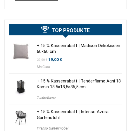
TOP PRODUKTE
+ 15 % Kassenrabatt | Madison Dekokissen
60×60 cm
Ursprünglicher
Aktueller
19,00
€
27,00
€
Preis
Preis
Madison
war:
ist:
27,00 €
19,00 €.
+ 15 % Kassenrabatt | Tenderflame Agni 18
Kamin 18,5×18,5×36,5 cm
Tenderflame
+ 15 % Kassenrabatt | Intenso Azora
Gartenstuhl
Intenso Gartenmöbel