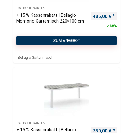
ESSTISCHE GARTEN
+ 15 % Kassenrabatt | Bellagio
Ursprünglicher Pre
Aktueller
485,00
€
Montorio Gartentisch 220×100 cm
60%
ZUM ANGEBOT
Bellagio Gartenmöbel
ESSTISCHE GARTEN
+ 15 % Kassenrabatt | Bellagio
Ursprünglicher Pre
Aktueller
350,00
€