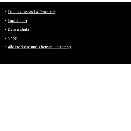
Exklusive Möbel & Produkte
Impressum
Datenschutz
Shop
Alle Produkte und Themen – Sitemap
* #Anzeige – „Als Amazon-Partner verdiene ich an qualifizierten
Verkäufen.“
Hinweis zu Preisen und Verfügbarkeiten
Sofern Produktpreise und Verfügbarkeiten angezeigt werden,
entsprechen diese dem angegebenen Stand (Datum/Uhrzeit) und
können sich auf der verlinkten Seite jederzeit ändern. Für den Kauf
eines Produkts gelten die Angaben zu Preis und Verfügbarkeit, die
zum Kaufzeitpunkt [auf der/den maßgeblichen Amazon-Website(s)]
angezeigt werden.