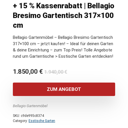
+ 15 % Kassenrabatt | Bellagio
Bresimo Gartentisch 317×100
cm
Bellagio Gartenmöbel – Bellagio Bresimo Gartentisch
317×100 cm – jetzt kaufen! – Ideal für deinen Garten
& deine Einrichtung – zum Top Preis! Tolle Angebote
rund um Gartentische > Esstische Garten entdecken!
Ursprünglicher
Aktueller
1.850,00
€
1.940,00
€
Preis
Preis
war:
ist:
ZUM ANGEBOT
1.940,00 €
1.850,00 €.
Bellagio Gartenmöbel
SKU:
c9de995c8374
Category:
Esstische Garten