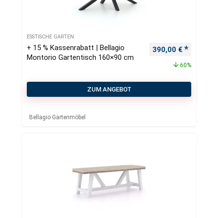
ESSTISCHE GARTEN
+ 15 % Kassenrabatt | Bellagio
Ursprünglicher Pre
Aktueller
390,00
€
Montorio Gartentisch 160×90 cm
60%
ZUM ANGEBOT
Bellagio Gartenmöbel