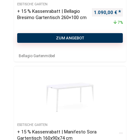
ESSTISCHE GARTEN
+ 15 % Kassenrabatt | Bellagio
Ursprünglicher Preis
Aktueller
1.090,00
€
Bresimo Gartentisch 260×100 cm
7%
ZUM ANGEBOT
Bellagio Gartenmöbel
ESSTISCHE GARTEN
+ 15 % Kassenrabatt | Manifesto Sora
Gartentisch 160x90x74 cm