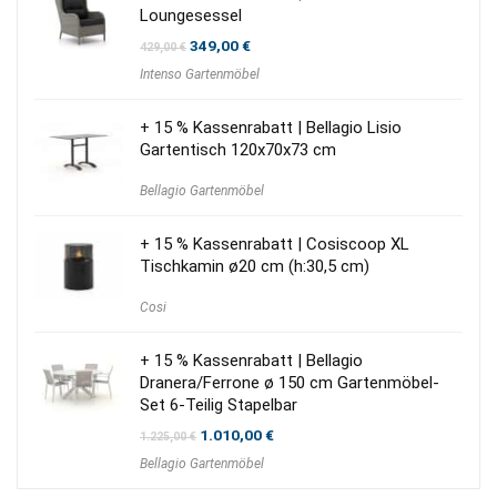
Loungesessel
Ursprünglicher
Aktueller
349,00
€
429,00
€
Preis
Preis
Intenso Gartenmöbel
war:
ist:
429,00 €
349,00 €.
+ 15 % Kassenrabatt | Bellagio Lisio
Gartentisch 120x70x73 cm
Bellagio Gartenmöbel
+ 15 % Kassenrabatt | Cosiscoop XL
Tischkamin ø20 cm (h:30,5 cm)
Cosi
+ 15 % Kassenrabatt | Bellagio
Dranera/Ferrone ø 150 cm Gartenmöbel-
Set 6-Teilig Stapelbar
Ursprünglicher
Aktueller
1.010,00
€
1.225,00
€
Preis
Preis
Bellagio Gartenmöbel
war:
ist:
1.225,00 €
1.010,00 €.