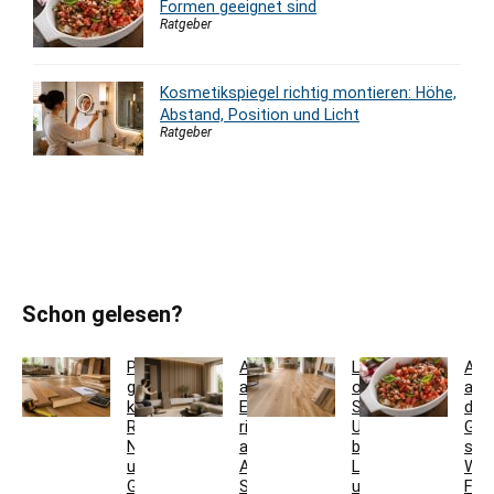
Formen geeignet sind
Ratgeber
Kosmetikspiegel richtig montieren: Höhe,
Abstand, Position und Licht
Ratgeber
Schon gelesen?
Parkett
Akustikpaneele
Landhausdiele
Auf
günstig
aus
oder
auf
kaufen:
Eiche
Schiffsboden:
den
Restposten,
richtig
Unterschiede
Grill
Nutzschicht
auswählen:
bei
stel
und
Aufbau,
Laminat
Wel
Gesamtkosten
Schallwirkung
und
For