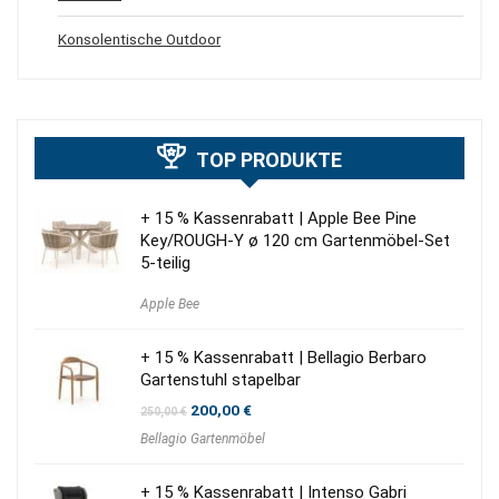
Konsolentische Outdoor
TOP PRODUKTE
+ 15 % Kassenrabatt | Apple Bee Pine
Key/ROUGH-Y ø 120 cm Gartenmöbel-Set
5-teilig
Apple Bee
+ 15 % Kassenrabatt | Bellagio Berbaro
Gartenstuhl stapelbar
Ursprünglicher
Aktueller
200,00
€
250,00
€
Preis
Preis
Bellagio Gartenmöbel
war:
ist:
250,00 €
200,00 €.
+ 15 % Kassenrabatt | Intenso Gabri