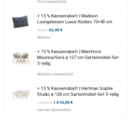
Forza Gartenmöbel
+ 15 % Kassenrabatt | Madison
Loungekissen Luxus Rücken 73×40 cm
Ursprünglicher
Aktueller
32,00
€
41,00
€
Preis
Preis
Madison
war:
ist:
41,00 €
32,00 €.
+ 15 % Kassenrabatt | Manifesto
Misurina/Sora ø 127 cm Gartenmöbel-Set
5-teilig
Manifesto Gartenmöbel
+ 15 % Kassenrabatt | Hartman Sophie
Studio ø 128 cm Gartenmöbel-Set 5-teilig
Ursprünglicher
Aktueller
1.410,00
€
1.580,00
€
Preis
Preis
Hartman Gartenmöbel
war:
ist:
1.580,00 €
1.410,00 €.