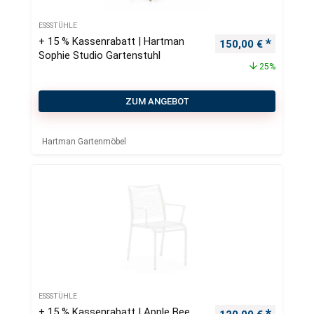
ESSSTÜHLE
+ 15 % Kassenrabatt | Hartman
Ursprünglicher Pre
Aktueller
150,00
€
Sophie Studio Gartenstuhl
25%
ZUM ANGEBOT
Hartman Gartenmöbel
ESSSTÜHLE
+ 15 % Kassenrabatt | Apple Bee
Ursprünglicher Pre
Aktueller