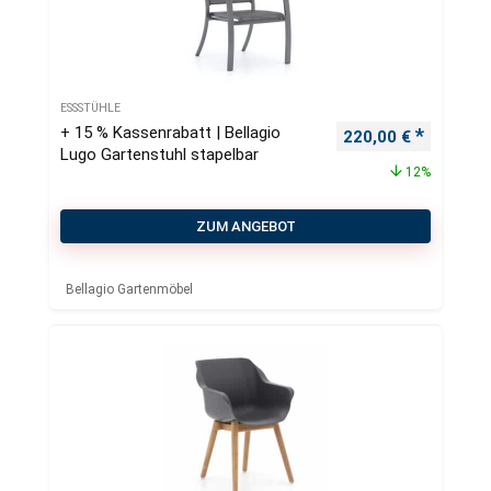
ESSSTÜHLE
+ 15 % Kassenrabatt | Bellagio
Ursprünglicher Pre
Aktueller
220,00
€
Lugo Gartenstuhl stapelbar
12%
ZUM ANGEBOT
Bellagio Gartenmöbel