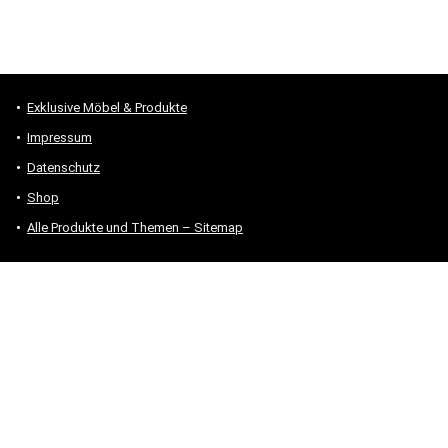
Exklusive Möbel & Produkte
Impressum
Datenschutz
Shop
Alle Produkte und Themen – Sitemap
* #Anzeige – „Als Amazon-Partner verdiene ich an qualifizierten
Verkäufen.“
Hinweis zu Preisen und Verfügbarkeiten
Sofern Produktpreise und Verfügbarkeiten angezeigt werden,
entsprechen diese dem angegebenen Stand (Datum/Uhrzeit) und
können sich auf der verlinkten Seite jederzeit ändern. Für den Kauf