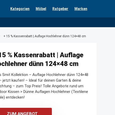
Kategorien
Möbel
Ratgeber
Marken
+ 15 % Kassenrabatt | Auflage Hochlehner dünn 124×48 cm
15 % Kassenrabatt | Auflage
chlehner dünn 124×48 cm
 Smit Kollektion – Auflage Hochlehner dünn 124×48
 jetzt kaufen! – Ideal für deinen Garten & deine
ichtung – zum Top Preis! Tolle Angebote rund um
oor Kissen > Dünne Auflagen Hochlehner (Textilene
le) entdecken!
ZUM ANGEBOT