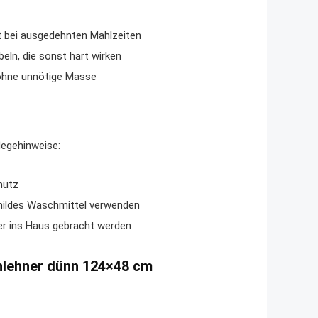
 bei ausgedehnten Mahlzeiten
eln, die sonst hart wirken
 ohne unnötige Masse
legehinweise:
mutz
 mildes Waschmittel verwenden
er ins Haus gebracht werden
chlehner dünn 124×48 cm