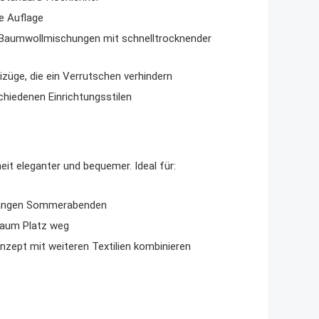
ge Auflage
 Baumwollmischungen mit schnelltrocknender
üge, die ein Verrutschen verhindern
chiedenen Einrichtungsstilen
it eleganter und bequemer. Ideal für:
i langen Sommerabenden
kaum Platz weg
onzept mit weiteren Textilien kombinieren