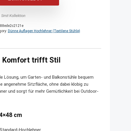
 Smit Kollektion
88ede2c2121e
gory:
Dünne Auflagen Hochlehner (Textilene Stühle)
omfort trifft Stil
ale Lösung, um Garten- und Balkonstühle bequem
eine angenehme Sitzfläche, ohne dabei klobig zu
hner und sorgt für mehr Gemütlichkeit bei Outdoor-
24×48 cm
 Standard-Hochlehner