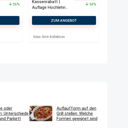
Kassenrabatt |
56%
56%
Auflage Hochlehner
dünn 123×50 cm
T
ZUM ANGEBOT
Kees Smit Kollektion
le oder
Auflaufform auf den
n: Unterschiede
Grill stellen: Welche
und Parkett
Formen geeignet sind