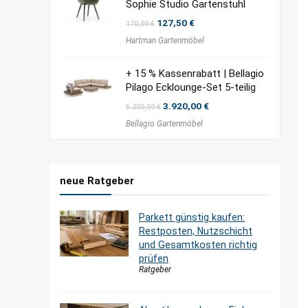
Sophie Studio Gartenstuhl
Ursprünglicher
Aktueller
127,50
€
170,00
€
Preis
Preis
Hartman Gartenmöbel
war:
ist:
170,00 €
127,50 €.
+ 15 % Kassenrabatt | Bellagio
Pilago Ecklounge-Set 5-teilig
Ursprünglicher
Aktueller
3.920,00
€
5.200,00
€
Preis
Preis
Bellagio Gartenmöbel
war:
ist:
5.200,00 €
3.920,00 €.
neue Ratgeber
Parkett günstig kaufen:
Restposten, Nutzschicht
und Gesamtkosten richtig
prüfen
Ratgeber