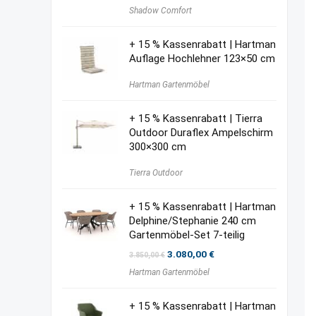
Shadow Comfort
+ 15 % Kassenrabatt | Hartman
Auflage Hochlehner 123×50 cm
Hartman Gartenmöbel
+ 15 % Kassenrabatt | Tierra
Outdoor Duraflex Ampelschirm
300×300 cm
Tierra Outdoor
+ 15 % Kassenrabatt | Hartman
Delphine/Stephanie 240 cm
Gartenmöbel-Set 7-teilig
Ursprünglicher
Aktueller
3.080,00
€
3.850,00
€
Preis
Preis
Hartman Gartenmöbel
war:
ist:
3.850,00 €
3.080,00 €.
+ 15 % Kassenrabatt | Hartman