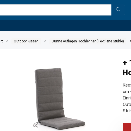
rt
Outdoor Kissen
Dünne Auflagen Hochlehner (Textilene Stühle)
+ 
Ho
Kees
cm –
Einr
Outd
Stüh