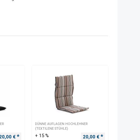
ER
DÜNNE AUFLAGEN HOCHLEHNER
(TEXTILENE STÜHLE)
+ 15 %
Ursprünglicher Preis war: 45,00 €
Aktueller Preis ist: 20,00 €.
Ursprünglicher Preis war:
Aktueller Preis i
20,00
€
20,00
€