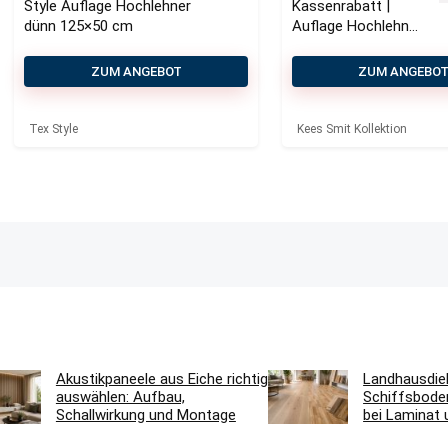
Style Auflage Hochlehner
Kassenrabatt |
dünn 125×50 cm
Auflage Hochlehner
dünn 123×50 cm
ZUM ANGEBOT
ZUM ANGEBO
Tex Style
Kees Smit Kollektion
Akustikpaneele aus Eiche richtig
Landhausdie
auswählen: Aufbau,
Schiffsbode
Schallwirkung und Montage
bei Laminat 