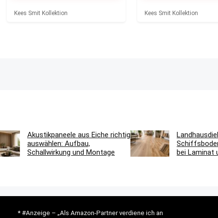
Kees Smit Kollektion
Kees Smit Kollektion
Akustikpaneele aus Eiche richtig
Landhausdie
auswählen: Aufbau,
Schiffsbode
Schallwirkung und Montage
bei Laminat 
* #Anzeige – „Als Amazon-Partner verdiene ich an