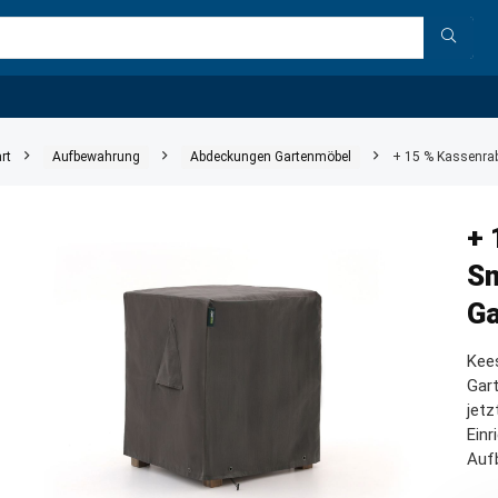
rt
Aufbewahrung
Abdeckungen Gartenmöbel
+ 15 % Kassenrab
+ 
Sm
Ga
Kees
Gar
jetz
Einr
Auf