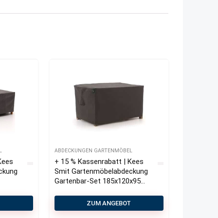
L
ABDECKUNGEN GARTENMÖBEL
Kees
+ 15 % Kassenrabatt | Kees
ckung
Smit Gartenmöbelabdeckung
Gartenbar-Set 185x120x95
cm
T
ZUM ANGEBOT