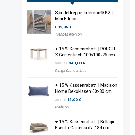
Spindeltreppe Intercon® K2 |
Mini Edition
809,95
€
Treppen Intercon
+ 15 % Kassenrabatt | ROUGH-
X Gartentisch 100x100x76 cm
Ursprünglicher
Aktueller
440,00
€
500,00
€
Preis
Preis
Rough Gartenmöbel
war:
ist:
500,00 €
440,00 €.
+ 15 % Kassenrabatt | Madison
Home Dekokissen 60×30 cm
Ursprünglicher
Aktueller
15,00
€
30,00
€
Preis
Preis
Madison
war:
ist:
30,00 €
15,00 €.
+ 15 % Kassenrabatt | Bellagio
Esenta Gartensofa 184 cm