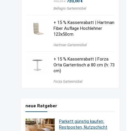
Ursprünglicher
Aktueller
720,00
€
900,00
€
Preis
Preis
Bellagio Gartenmöbel
war:
ist:
900,00 €
720,00 €.
+ 15 % Kassenrabatt | Hartman
Fiber Auflage Hochlehner
123x50cm
Hartman Gartenmöbel
+ 15 % Kassenrabatt | Forza
Orta Gartentisch ø 80 cm (h: 73
cm)
Forza Gartenmöbel
neue Ratgeber
Parkett günstig kaufen:
Restposten, Nutzschicht