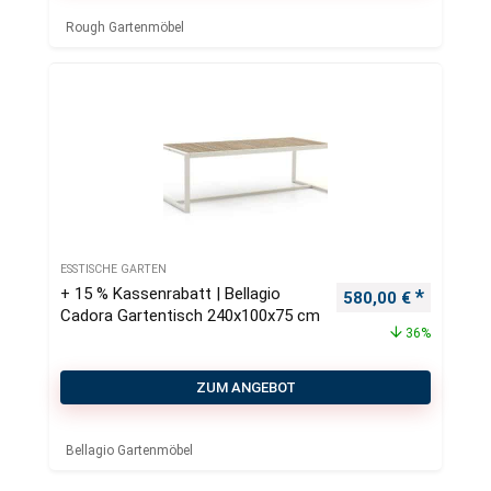
Rough Gartenmöbel
ESSTISCHE GARTEN
+ 15 % Kassenrabatt | Bellagio
Ursprünglicher Pre
Aktueller
580,00
€
Cadora Gartentisch 240x100x75 cm
36%
ZUM ANGEBOT
Bellagio Gartenmöbel