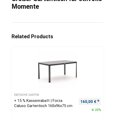
Momente
Related Products
ESSTISCHE GARTEN
+ 15 % Kassenrabatt | Forza
Ursprünglicher Pre
Aktueller
160,00
€
Caluso Gartentisch 160x96x75 cm
20%