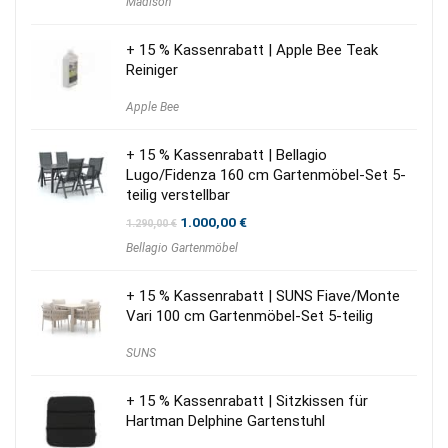
Madison
war:
ist:
50,00 €
20,00 €.
+ 15 % Kassenrabatt | Apple Bee Teak
Reiniger
Apple Bee
+ 15 % Kassenrabatt | Bellagio
Lugo/Fidenza 160 cm Gartenmöbel-Set 5-
teilig verstellbar
Ursprünglicher
Aktueller
1.000,00
€
1.290,00
€
Preis
Preis
Bellagio Gartenmöbel
war:
ist:
1.290,00 €
1.000,00 €.
+ 15 % Kassenrabatt | SUNS Fiave/Monte
Vari 100 cm Gartenmöbel-Set 5-teilig
SUNS
+ 15 % Kassenrabatt | Sitzkissen für
Hartman Delphine Gartenstuhl