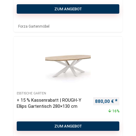
ZUM ANGEBOT
Forza Gartenmöbel
ESSTISCHE GARTEN
+ 15 % Kassenrabatt | ROUGH-Y
Ursprünglicher Pre
Aktueller
880,00
€
Ellips Gartentisch 280×130 cm
16%
ZUM ANGEBOT