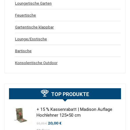
Loungetische Garten
Feuertische
Gartentische klappbar
Lounge/Esstische
Bartische
Konsolentische Outdoor
TOP PRODUKTE
+ 15 % Kassenrabatt | Madison Auflage
Hochlehner 125×50 cm
Ursprünglicher
Aktueller
20,00
€
50,00
€
Preis
Preis