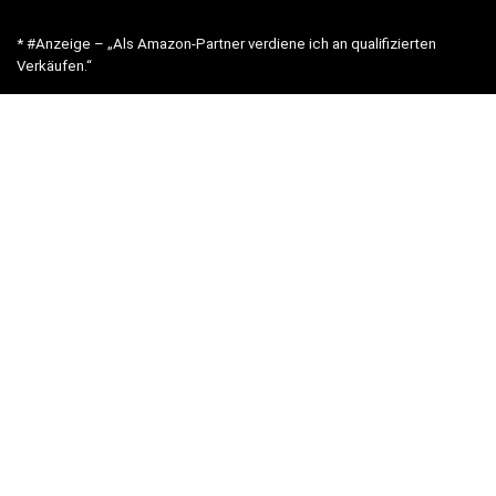
* #Anzeige – „Als Amazon-Partner verdiene ich an qualifizierten
Verkäufen.“
Hinweis zu Preisen und Verfügbarkeiten
Sofern Produktpreise und Verfügbarkeiten angezeigt werden,
entsprechen diese dem angegebenen Stand (Datum/Uhrzeit) und
können sich auf der verlinkten Seite jederzeit ändern. Für den Kauf
eines Produkts gelten die Angaben zu Preis und Verfügbarkeit, die
zum Kaufzeitpunkt [auf der/den maßgeblichen Amazon-Website(s)]
angezeigt werden.
Neben Amazon arbeiten wir mit verschiedenen weiteren Online-Shops
zusammen.
Unsere Webseite finanziert sich durch platzierte Werbeanzeigen und
sogenannten Affiliate Links (Produktlinks). Diese sind mit einem *