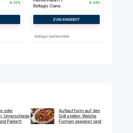
Kassenrabatt |
20%
44%
Bellagio Ciane
Loungetisch
120x65x34 cm
T
ZUM ANGEBOT
Bellagio Gartenmöbel
le oder
Auflaufform auf den
n: Unterschiede
Grill stellen: Welche
und Parkett
Formen geeignet sind