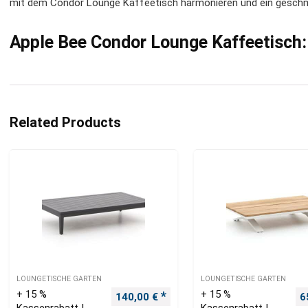
mit dem Condor Lounge Kaffeetisch harmonieren und ein geschm
Apple Bee Condor Lounge Kaffeetisch: 
Related Products
LOUNGETISCHE GARTEN
LOUNGETISCHE GARTEN
+ 15 %
+ 15 %
Ursprünglicher Preis war: 180,00 €
Aktueller Preis ist: 140,00 €.
U
140,00
€
6