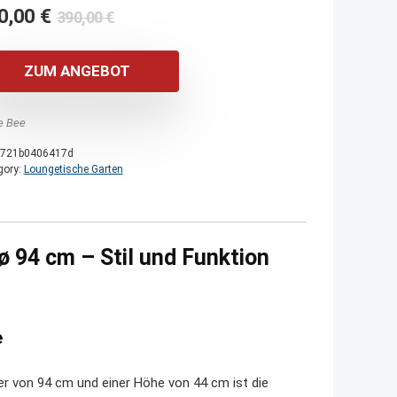
Ursprünglicher
Aktueller
0,00
€
390,00
€
Preis
Preis
war:
ist:
ZUM ANGEBOT
390,00 €
310,00 €.
e Bee
721b0406417d
gory:
Loungetische Garten
 94 cm – Stil und Funktion
e
 von 94 cm und einer Höhe von 44 cm ist die