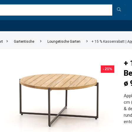
rt
Gartentische
Loungetische Garten
+ 15 % Kassenrabatt | Ap
+ 
- 21%
Be
ø 
App
cm (
& de
run
ent