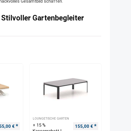
ackvolles Gesamtbild schaffen.
Stilvoller Gartenbegleiter
LOUNGETISCHE GARTEN
+ 15 %
rsprünglicher Preis war: 820,00 €
Aktueller Preis ist: 655,00 €.
Ursprünglicher Preis war: 
Aktueller Preis i
55,00
€
155,00
€