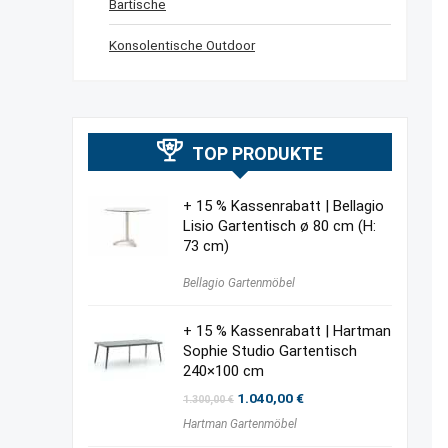
Bartische
Konsolentische Outdoor
TOP PRODUKTE
+ 15 % Kassenrabatt | Bellagio
Lisio Gartentisch ø 80 cm (H:
73 cm)
Bellagio Gartenmöbel
+ 15 % Kassenrabatt | Hartman
Sophie Studio Gartentisch
240×100 cm
Ursprünglicher
Aktueller
1.040,00
€
1.300,00
€
Preis
Preis
Hartman Gartenmöbel
war:
ist:
1.300,00 €
1.040,00 €.