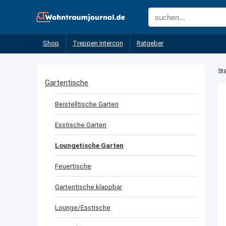
Shop
Treppen Intercon
Ratgeber
Sta
Gartentische
Beistelltische Garten
Esstische Garten
Loungetische Garten
Feuertische
Gartentische klappbar
Lounge/Esstische