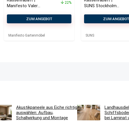
Kassenrabatt |
Kassenrabatt |
22%
Manifesto Valero
SUNS Stockholm
Loungetisch
Loungetisch
140x75x27,5 cm
140x80x26 cm
ZUM ANGEBOT
ZUM ANGEBO
Manifesto Gartenmöbel
SUNS
Akustikpaneele aus Eiche richtig
Landhausdie
auswählen: Aufbau,
Schiffsbode
Schallwirkung und Montage
bei Laminat 