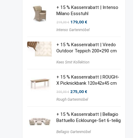
+ 15 % Kassenrabatt | Intenso
Milano Essstuhl
Ursprünglicher
Aktueller
179,00
€
219,00
€
Preis
Preis
Intenso Gartenmöbel
war:
ist:
219,00 €
179,00 €.
+ 15 % Kassenrabatt | Viredo
Outdoor Teppich 200×290 cm
Kees Smit Kollektion
+ 15 % Kassenrabatt | ROUGH-
X Picknickbank 120x42x45 cm
Ursprünglicher
Aktueller
275,00
€
300,00
€
Preis
Preis
Rough Gartenmöbel
war:
ist:
300,00 €
275,00 €.
+ 15 % Kassenrabatt | Bellagio
Battuello Ecklounge-Set 6-teilig
Bellagio Gartenmöbel