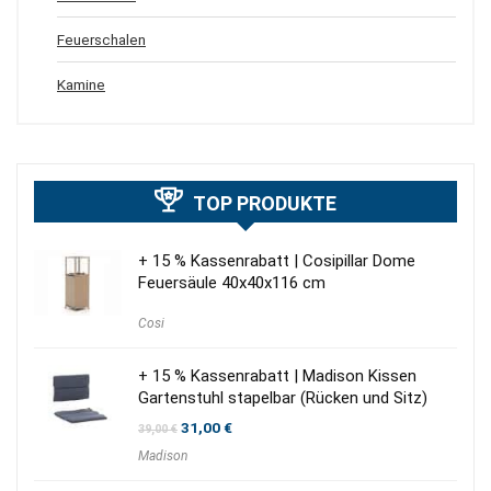
Feuerschalen
Kamine
TOP PRODUKTE
+ 15 % Kassenrabatt | Cosipillar Dome
Feuersäule 40x40x116 cm
Cosi
+ 15 % Kassenrabatt | Madison Kissen
Gartenstuhl stapelbar (Rücken und Sitz)
Ursprünglicher
Aktueller
31,00
€
39,00
€
Preis
Preis
Madison
war:
ist:
39,00 €
31,00 €.