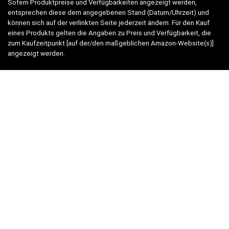
Sofern Produktpreise und Verfügbarkeiten angezeigt werden,
entsprechen diese dem angegebenen Stand (Datum/Uhrzeit) und
können sich auf der verlinkten Seite jederzeit ändern. Für den Kauf
eines Produkts gelten die Angaben zu Preis und Verfügbarkeit, die
zum Kaufzeitpunkt [auf der/den maßgeblichen Amazon-Website(s)]
angezeigt werden.
Neben Amazon arbeiten wir mit verschiedenen weiteren Online-Shops
zusammen.
Unsere Webseite finanziert sich durch platzierte Werbeanzeigen und
sogenannten Affiliate Links (Produktlinks). Diese sind mit einem *
oder einem Hinweis auf Amazon verlinkt.
Durch das Anklicken der Produktlinks bzw. Werbeanzeigen verdienen
wir einen kleinen Betrag, der uns hilft, diese Seite weiter zu
verbessern. Der Preis der Produkte bleibt dabei für Sie gleich!
WICHTIG:
Der angezeigte Preis entspricht dem letzten Update –