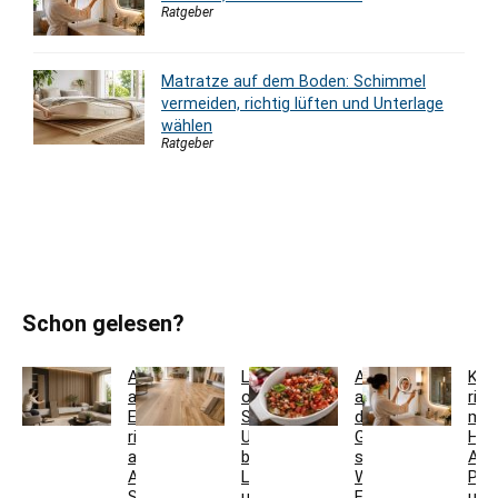
Ratgeber
Matratze auf dem Boden: Schimmel
vermeiden, richtig lüften und Unterlage
wählen
Ratgeber
Schon gelesen?
Akustikpaneele
Landhausdiele
Auflaufform
Kos
aus
oder
auf
rich
Eiche
Schiffsboden:
den
mon
richtig
Unterschiede
Grill
Höh
auswählen:
bei
stellen:
Abs
Aufbau,
Laminat
Welche
Pos
Schallwirkung
und
Formen
und