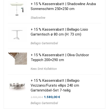
+ 15 % Kassenrabatt | Shadowline Aruba
Sonnenschirm 250×250 cm
Shadowline
+ 15 % Kassenrabatt | Bellagio Lisio
Gartentisch ø 80 cm (H: 73 cm)
Bellagio Gartenmöbel
+ 15 % Kassenrabatt | Oliva Outdoor
Teppich 200×290 cm
Kees Smit Kollektion
+ 15 % Kassenrabatt | Bellagio
Vezzano/Furato ellips 240 cm
Gartenmöbel-Set 7-teilig
Ursprünglicher
Aktueller
1.580,00
€
2.930,00
€
Preis
Preis
Bellagio Gartenmöbel
war:
ist:
2.930,00 €
1.580,00 €.