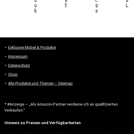
und
Parkett
geeignet
Lich
Montage
sind
Exklusive Möbel & Produkte
Impressum
Datenschutz
Shop
Alle Produkte und Themen – Sitemap
* #Anzeige – „Als Amazon-Partner verdiene ich an qualifizierten
Verkäufen.“
Hinweis zu Preisen und Verfügbarkeiten