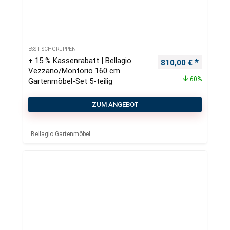
ESSTISCHGRUPPEN
+ 15 % Kassenrabatt | Bellagio
Ursprünglicher Pre
Aktueller
810,00
€
Vezzano/Montorio 160 cm
60%
Gartenmöbel-Set 5-teilig
ZUM ANGEBOT
Bellagio Gartenmöbel