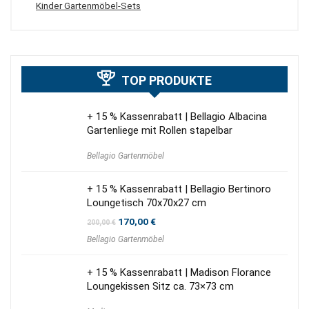
Kinder Gartenmöbel-Sets
TOP PRODUKTE
+ 15 % Kassenrabatt | Bellagio Albacina
Gartenliege mit Rollen stapelbar
Bellagio Gartenmöbel
+ 15 % Kassenrabatt | Bellagio Bertinoro
Loungetisch 70x70x27 cm
Ursprünglicher
Aktueller
170,00
€
200,00
€
Preis
Preis
Bellagio Gartenmöbel
war:
ist:
200,00 €
170,00 €.
+ 15 % Kassenrabatt | Madison Florance
Loungekissen Sitz ca. 73×73 cm