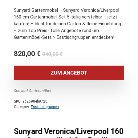
Sunyard Gartenmöbel – Sunyard Veronica/Liverpool
160 cm Gartenmöbel-Set 5-teilig verstelbar – jetzt
kaufen! – Ideal für deinen Garten & deine Einrichtung
– zum Top Preis! Tolle Angebote rund um
Gartenmöbel-Sets > Esstischgruppen entdecken!
Ursprünglicher
Aktueller
820,00
€
940,00
€
Preis
Preis
war:
ist:
ZUM ANGEBOT
940,00 €
820,00 €.
Sunyard Gartenmöbel
SKU:
9c2698eb9720
Category:
Esstischgruppen
Sunyard Veronica/Liverpool 160