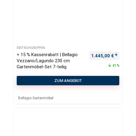
ESSTISCHGRUPPEN
+ 15 % Kassenrabatt | Bellagio
Ursprünglicher Preis
Aktueller
1.445,00
€
Vezzano/Lagundo 230 cm
41%
Gartenmöbel-Set 7-teilig
ZUM ANGEBOT
Bellagio Gartenmöbel