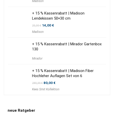
Madison
+ 15 % Kassenrabatt | Madison
Lendekissen 50×30 cm
Ursprünglicher
Aktueller
14,00
€
20,00
€
Preis
Preis
Madison
war:
ist:
20,00 €
14,00 €.
+ 15 % Kassenrabatt | Mirador Gartenbox
130
Mirador
+ 15 % Kassenrabatt | Madison Fiber
Hochleher Auflagen Set von 6
Ursprünglicher
Aktueller
80,00
€
280,00
€
Preis
Preis
Kees Smit Kollektion
war:
ist:
280,00 €
80,00 €.
neue Ratgeber