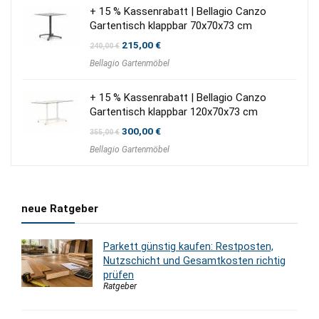
+ 15 % Kassenrabatt | Bellagio Canzo
Gartentisch klappbar 70x70x73 cm
Ursprünglicher
Aktueller
215,00
€
240,00
€
Preis
Preis
Bellagio Gartenmöbel
war:
ist:
240,00 €
215,00 €.
+ 15 % Kassenrabatt | Bellagio Canzo
Gartentisch klappbar 120x70x73 cm
Ursprünglicher
Aktueller
300,00
€
355,00
€
Preis
Preis
Bellagio Gartenmöbel
war:
ist:
355,00 €
300,00 €.
neue Ratgeber
Parkett günstig kaufen: Restposten,
Nutzschicht und Gesamtkosten richtig
prüfen
Ratgeber