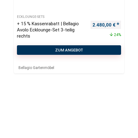
ECKLOUNGE-SETS
+ 15 % Kassenrabatt | Bellagio
Ursprünglicher Preis
Aktueller
2.480,00
€
Avolo Ecklounge-Set 3-teilig
24%
rechts
ZUM ANGEBOT
Bellagio Gartenmöbel