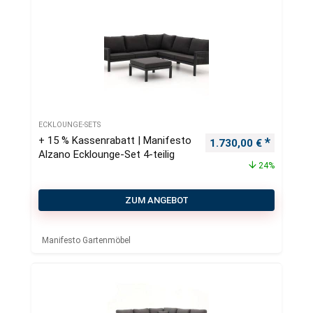
ECKLOUNGE-SETS
+ 15 % Kassenrabatt | Manifesto
Ursprünglicher Preis
Aktueller
1.730,00
€
Alzano Ecklounge-Set 4-teilig
24%
ZUM ANGEBOT
Manifesto Gartenmöbel