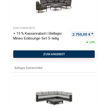
ECKLOUNGE-SETS
+ 15 % Kassenrabatt | Bellagio
Ursprünglicher Preis
Aktueller
2.750,00
€
Mineo Ecklounge-Set 5-teilig
24%
ZUM ANGEBOT
Bellagio Gartenmöbel