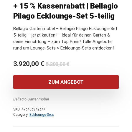
+ 15 % Kassenrabatt | Bellagio
Pilago Ecklounge-Set 5-teilig
Bellagio Gartenmöbel – Bellagio Pilago Ecklounge-Set
5-teilig – jetzt kaufen! – Ideal für deinen Garten &
deine Einrichtung – zum Top Preis! Tolle Angebote
rund um Lounge-Sets > Ecklounge-Sets entdecken!
Ursprünglicher
Aktueller
3.920,00
€
5.200,00
€
Preis
Preis
war:
ist:
ZUM ANGEBOT
5.200,00 €
3.920,00 €.
Bellagio Gartenmöbel
SKU:
47c43c342c77
Category:
Ecklounge-Sets