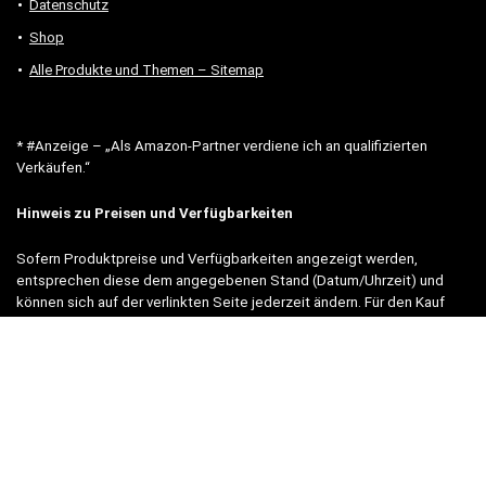
Datenschutz
Shop
Alle Produkte und Themen – Sitemap
* #Anzeige – „Als Amazon-Partner verdiene ich an qualifizierten
Verkäufen.“
Hinweis zu Preisen und Verfügbarkeiten
Sofern Produktpreise und Verfügbarkeiten angezeigt werden,
entsprechen diese dem angegebenen Stand (Datum/Uhrzeit) und
können sich auf der verlinkten Seite jederzeit ändern. Für den Kauf
eines Produkts gelten die Angaben zu Preis und Verfügbarkeit, die
zum Kaufzeitpunkt [auf der/den maßgeblichen Amazon-Website(s)]
angezeigt werden.
Neben Amazon arbeiten wir mit verschiedenen weiteren Online-Shops
zusammen.