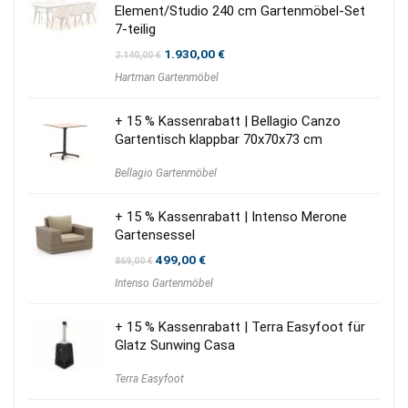
Element/Studio 240 cm Gartenmöbel-Set
7-teilig
Ursprünglicher
Aktueller
1.930,00
€
2.140,00
€
Preis
Preis
Hartman Gartenmöbel
war:
ist:
2.140,00 €
1.930,00 €.
+ 15 % Kassenrabatt | Bellagio Canzo
Gartentisch klappbar 70x70x73 cm
Bellagio Gartenmöbel
+ 15 % Kassenrabatt | Intenso Merone
Gartensessel
Ursprünglicher
Aktueller
499,00
€
869,00
€
Preis
Preis
Intenso Gartenmöbel
war:
ist:
869,00 €
499,00 €.
+ 15 % Kassenrabatt | Terra Easyfoot für
Glatz Sunwing Casa
Terra Easyfoot