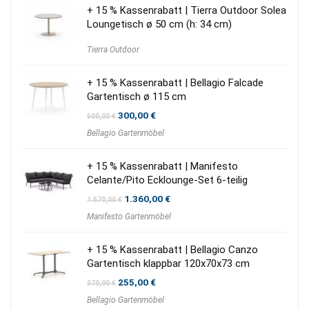
+ 15 % Kassenrabatt | Tierra Outdoor Solea
Loungetisch ø 50 cm (h: 34 cm)
Tierra Outdoor
+ 15 % Kassenrabatt | Bellagio Falcade
Gartentisch ø 115 cm
Ursprünglicher
Aktueller
300,00
€
500,00
€
Preis
Preis
Bellagio Gartenmöbel
war:
ist:
500,00 €
300,00 €.
+ 15 % Kassenrabatt | Manifesto
Celante/Pito Ecklounge-Set 6-teilig
Ursprünglicher
Aktueller
1.360,00
€
1.570,00
€
Preis
Preis
Manifesto Gartenmöbel
war:
ist:
1.570,00 €
1.360,00 €.
+ 15 % Kassenrabatt | Bellagio Canzo
Gartentisch klappbar 120x70x73 cm
Ursprünglicher
Aktueller
255,00
€
370,00
€
Preis
Preis
Bellagio Gartenmöbel
war:
ist: