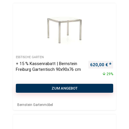
ESSTISCHE GARTEN
+ 15 % Kassenrabatt | Bernstein
Ursprünglicher Pre
Aktueller
620,00
€
Freiburg Gartentisch 90x90x76 cm
29%
ZUM ANGEBOT
Bernstein Gartenmöbel