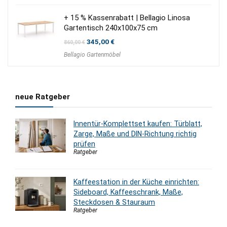
370,00 €
255,00 €.
+ 15 % Kassenrabatt | Bellagio Linosa
Gartentisch 240x100x75 cm
Ursprünglicher
Aktueller
345,00
€
860,00
€
Preis
Preis
Bellagio Gartenmöbel
war:
ist:
860,00 €
345,00 €.
neue Ratgeber
Innentür-Komplettset kaufen: Türblatt,
Zarge, Maße und DIN-Richtung richtig
prüfen
Ratgeber
Kaffeestation in der Küche einrichten:
Sideboard, Kaffeeschrank, Maße,
Steckdosen & Stauraum
Ratgeber