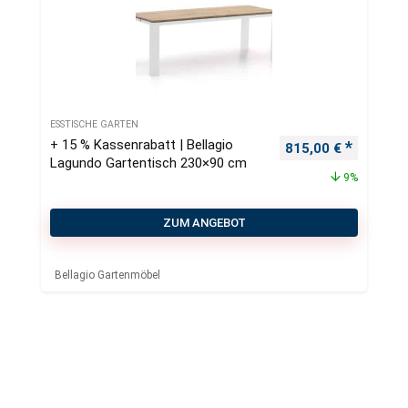
ESSTISCHE GARTEN
+ 15 % Kassenrabatt | Bellagio
Ursprünglicher Pre
Aktueller
815,00
€
Lagundo Gartentisch 230×90 cm
9%
ZUM ANGEBOT
Bellagio Gartenmöbel