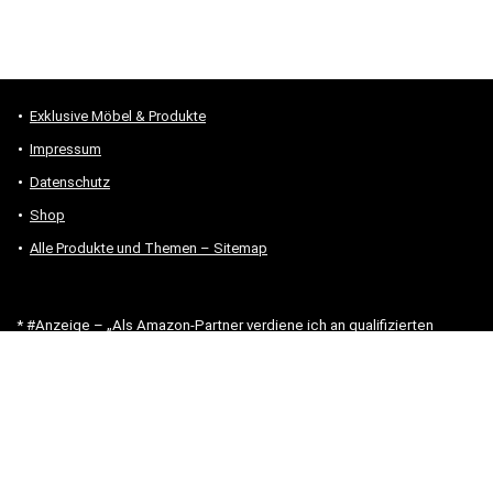
Exklusive Möbel & Produkte
Impressum
Datenschutz
Shop
Alle Produkte und Themen – Sitemap
* #Anzeige – „Als Amazon-Partner verdiene ich an qualifizierten
Verkäufen.“
Hinweis zu Preisen und Verfügbarkeiten
Sofern Produktpreise und Verfügbarkeiten angezeigt werden,
entsprechen diese dem angegebenen Stand (Datum/Uhrzeit) und
können sich auf der verlinkten Seite jederzeit ändern. Für den Kauf