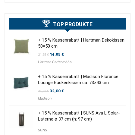
TOP PRODUKTE
+ 15 % Kassenrabatt | Hartman Dekokissen
50×50 cm
Ursprünglicher
Aktueller
14,95
€
21,95
€
Preis
Preis
Hartman Gartenmöbel
war:
ist:
21,95 €
14,95 €.
+ 15 % Kassenrabatt | Madison Florance
Lounge Rückenkissen ca. 73×43 cm
Ursprünglicher
Aktueller
32,00
€
41,00
€
Preis
Preis
Madison
war:
ist:
41,00 €
32,00 €.
+ 15 % Kassenrabatt | SUNS Ava L Solar-
Laterne ø 37 cm (h: 97 cm)
SUNS