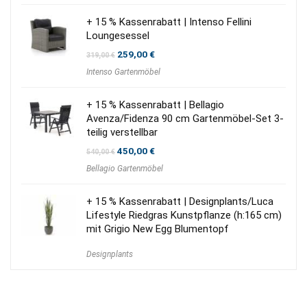
+ 15 % Kassenrabatt | Intenso Fellini
Loungesessel
Ursprünglicher
Aktueller
259,00
€
319,00
€
Preis
Preis
Intenso Gartenmöbel
war:
ist:
319,00 €
259,00 €.
+ 15 % Kassenrabatt | Bellagio
Avenza/Fidenza 90 cm Gartenmöbel-Set 3-
teilig verstellbar
Ursprünglicher
Aktueller
450,00
€
540,00
€
Preis
Preis
Bellagio Gartenmöbel
war:
ist:
540,00 €
450,00 €.
+ 15 % Kassenrabatt | Designplants/Luca
Lifestyle Riedgras Kunstpflanze (h:165 cm)
mit Grigio New Egg Blumentopf
Designplants