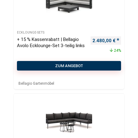
ECKLOUNGE-SETS
+ 15 % Kassenrabatt | Bellagio
Ursprünglicher Preis
Aktueller
2.480,00
€
Avolo Ecklounge-Set 3-teilig links
24%
ZUM ANGEBOT
Bellagio Gartenmöbel