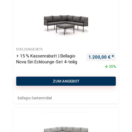
ECKLOUNGE-SETS
+ 15 % Kassenrabatt | Bellagio
Ursprünglicher Preis
Aktueller
1.200,00
€
Nova Siri Ecklounge-Set 4-teilig
35%
ZUM ANGEBOT
Bellagio Gartenmöbel