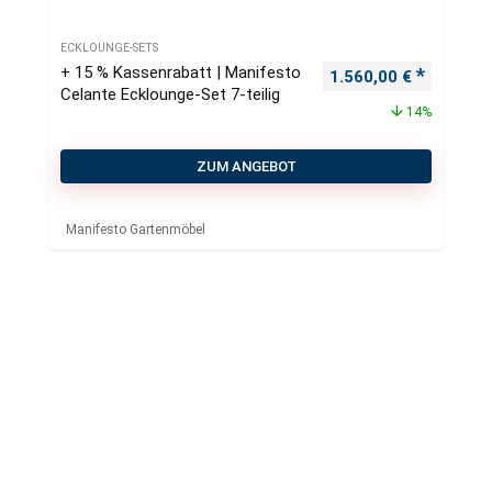
ECKLOUNGE-SETS
+ 15 % Kassenrabatt | Manifesto
Ursprünglicher Preis
Aktueller
1.560,00
€
Celante Ecklounge-Set 7-teilig
14%
ZUM ANGEBOT
Manifesto Gartenmöbel