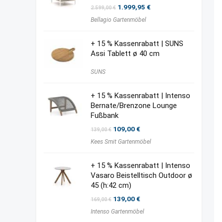
Ursprünglicher
Aktueller
1.999,95
€
2.599,00
€
Preis
Preis
Bellagio Gartenmöbel
war:
ist:
2.599,00 €
1.999,95 €.
+ 15 % Kassenrabatt | SUNS
Assi Tablett ø 40 cm
SUNS
+ 15 % Kassenrabatt | Intenso
Bernate/Brenzone Lounge
Fußbank
Ursprünglicher
Aktueller
109,00
€
139,00
€
Preis
Preis
Kees Smit Gartenmöbel
war:
ist:
139,00 €
109,00 €.
+ 15 % Kassenrabatt | Intenso
Vasaro Beistelltisch Outdoor ø
45 (h:42 cm)
Ursprünglicher
Aktueller
139,00
€
169,00
€
Preis
Preis
Intenso Gartenmöbel
war:
ist:
169,00 €
139,00 €.