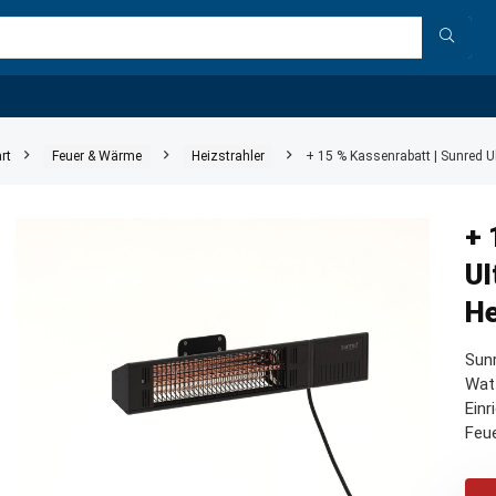
rt
Feuer & Wärme
Heizstrahler
+ 15 % Kassenrabatt | Sunred U
+ 
Ul
He
Sunr
Watt
Einr
Feue