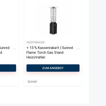
HEIZSTRAHLER
Sunred
+ 15 % Kassenrabatt | Sunred
nd
Flame Torch Gas Stand
Heizstrahler
T
ZUM ANGEBOT
Sunred