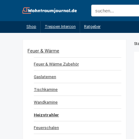
Shop
Treppen Intercon
Ratgeber
Sta
Feuer & Wärme
Feuer & Wärme Zubehör
Gaslaternen
Tischkamine
Wandkamine
Heizstrahler
Feuerschalen