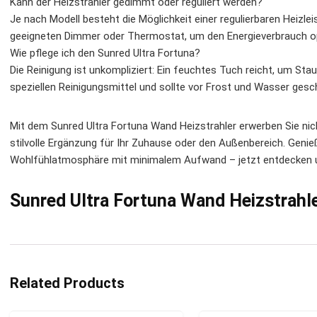
Kann der Heizstrahler gedimmt oder reguliert werden?
Je nach Modell besteht die Möglichkeit einer regulierbaren Heizl
geeigneten Dimmer oder Thermostat, um den Energieverbrauch op
Wie pflege ich den Sunred Ultra Fortuna?
Die Reinigung ist unkompliziert: Ein feuchtes Tuch reicht, um St
speziellen Reinigungsmittel und sollte vor Frost und Wasser gesc
Mit dem Sunred Ultra Fortuna Wand Heizstrahler erwerben Sie nich
stilvolle Ergänzung für Ihr Zuhause oder den Außenbereich. Gen
Wohlfühlatmosphäre mit minimalem Aufwand – jetzt entdecken 
Sunred Ultra Fortuna Wand Heizstrahl
Related Products