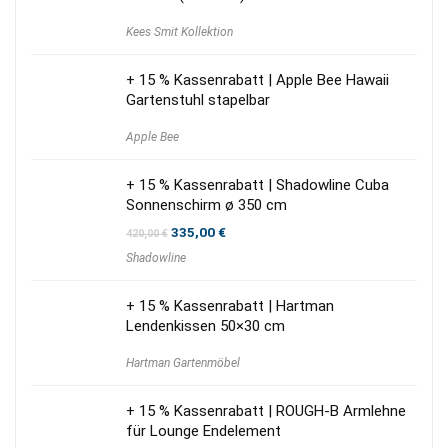
Kees Smit Kollektion
+ 15 % Kassenrabatt | Apple Bee Hawaii
Gartenstuhl stapelbar
Apple Bee
+ 15 % Kassenrabatt | Shadowline Cuba
Sonnenschirm ø 350 cm
Ursprünglicher
Aktueller
335,00
€
420,00
€
Preis
Preis
Shadowline
war:
ist:
420,00 €
335,00 €.
+ 15 % Kassenrabatt | Hartman
Lendenkissen 50×30 cm
Hartman Gartenmöbel
+ 15 % Kassenrabatt | ROUGH-B Armlehne
für Lounge Endelement