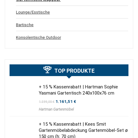
Lounge/Esstische
Bartische
Konsolentische Outdoor
TOP PRODUKTE
+ 15 % Kassenrabatt | Hartman Sophie
Yasmani Gartentisch 240x100x76 cm
Ursprünglicher
Aktueller
1.161,51
€
1.599,00
€
Preis
Preis
Hartman Gartenmöbel
war:
ist:
1.599,00 €
1.161,51 €.
+ 15 % Kassenrabatt | Kees Smit
Gartenmöbelabdeckung Gartenmöbel-Set ø
150 cm (h: 70 cm)