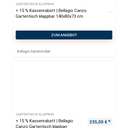
GARTENTISCHE KLAPPBAR
+ 15 % Kassenrabatt | Bellagio Canzo
Gartentisch klappbar 140x80x73 cm
ZUM ANGEBOT
Bellagio Gartenmöbel
GARTENTISCHE KLAPPBAR
+ 15 % Kassenrabatt | Bellagio
Ursprünglicher Pre
Aktueller
235,00
€
Canzo Gartentisch klapbarr