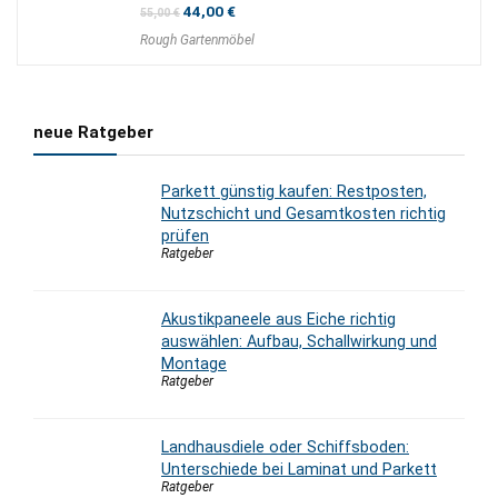
Ursprünglicher
Aktueller
44,00
€
55,00
€
Preis
Preis
Rough Gartenmöbel
war:
ist:
55,00 €
44,00 €.
neue Ratgeber
Parkett günstig kaufen: Restposten,
Nutzschicht und Gesamtkosten richtig
prüfen
Ratgeber
Akustikpaneele aus Eiche richtig
auswählen: Aufbau, Schallwirkung und
Montage
Ratgeber
Landhausdiele oder Schiffsboden:
Unterschiede bei Laminat und Parkett
Ratgeber