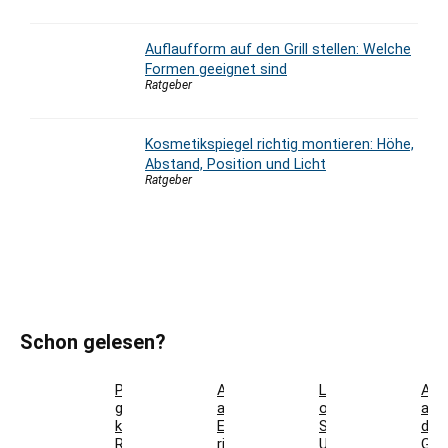
Auflaufform auf den Grill stellen: Welche
Formen geeignet sind
Ratgeber
Kosmetikspiegel richtig montieren: Höhe,
Abstand, Position und Licht
Ratgeber
Schon gelesen?
Parkett
Akustikpaneele
Landhausdiele
Auf
günstig
aus
oder
auf
kaufen:
Eiche
Schiffsboden:
den
Restposten,
richtig
Unterschiede
Grill